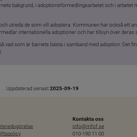
barnets bakgrund, i adoptionsförmedlingsarbetet och i arbetet
och utreda de som vill adoptera. Kommunen har också ett ansv
medlar internationella adoptioner och har tillsyn över deras 
 på vad som är barnets bästa i samband med adoption. Det finn
.
Uppdaterad senast 
2025-09-19
Kontakta oss
hetsredogörelse
info@mfof.se
ftspolicy
010-190 11 00