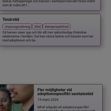
tankar, förhoppningar och känslor i samband med det första mötet
som är svåra att f...
Tonårstid
Ursprungssökning
Stöd
Barnperspektivet
Då barnen växer upp och blir allt mer självständiga förändras
relationerna i familjen. Det kan väcka tankar och känslor som har
med adoptionen och ba...
Fler möjligheter vid
adoptionsspecifikt samtalsstöd
19 mars 2026
MFoF erbjuder ett adoptionsspecifikt
samtalsstöd för dig som är internationellt