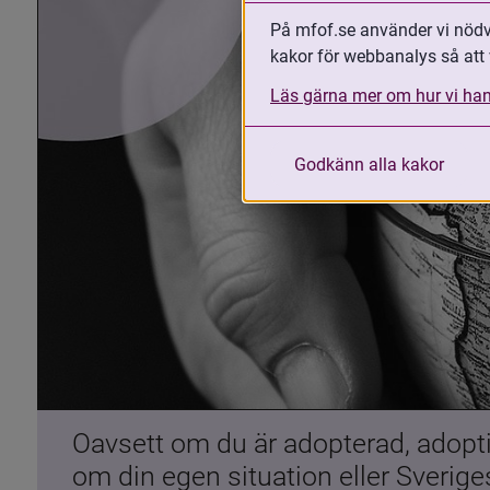
På mfof.se använder vi nödvä
kakor för webbanalys så att 
Läs gärna mer om hur vi han
Godkänn alla kakor
Oavsett om du är adopterad, adoptiv
om din egen situation eller Sverig