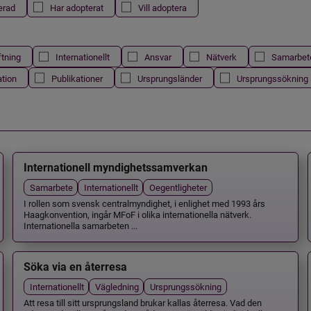
erad
Har adopterat
Vill adoptera
ftning
Internationellt
Ansvar
Nätverk
Samarbet
ation
Publikationer
Ursprungsländer
Ursprungssökning
Internationell myndighetssamverkan
Samarbete
Internationellt
Oegentligheter
I rollen som svensk centralmyndighet, i enlighet med 1993 års
Haagkonvention, ingår MFoF i olika internationella nätverk.
Internationella samarbeten ...
Söka via en återresa
Internationellt
Vägledning
Ursprungssökning
Att resa till sitt ursprungsland brukar kallas återresa. Vad den