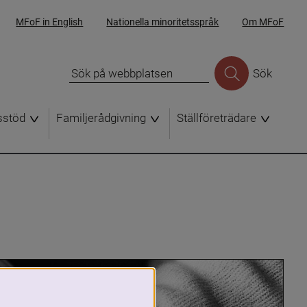
MFoF in English
Nationella minoritetsspråk
Om MFoF
Sök
sstöd
Familjerådgivning
Ställföreträdare