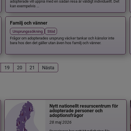
adopterade vill uppnå med en sådan resa är väldigt individuellt. Det
kan exempelvis ...
Familj och vänner
Ursprungssökning
Stöd
Frågor om adopterades ursprung väcker tankar och känslor inte
bara hos den det gäller utan även hos familj och vänner.
19
20
21
Nästa
Nytt nationellt resurscentrum för
adopterade personer och
adoptionsfrågor
28 maj 2026
Regeringen har gett Myndigheten för