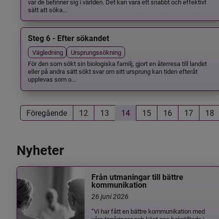
var de befinner sig i världen. Det kan vara ett snabbt och effektivt
sätt att söka...
Steg 6 - Efter sökandet
Vägledning
Ursprungssökning
För den som sökt sin biologiska familj, gjort en återresa till landet
eller på andra sätt sökt svar om sitt ursprung kan tiden efteråt
upplevas som o...
Föregående
12
13
14
15
16
17
18
Nyheter
Från utmaningar till bättre
kommunikation
26 juni 2026
”Vi har fått en bättre kommunikation med
våra tonåringar och känt oss bekräftade i