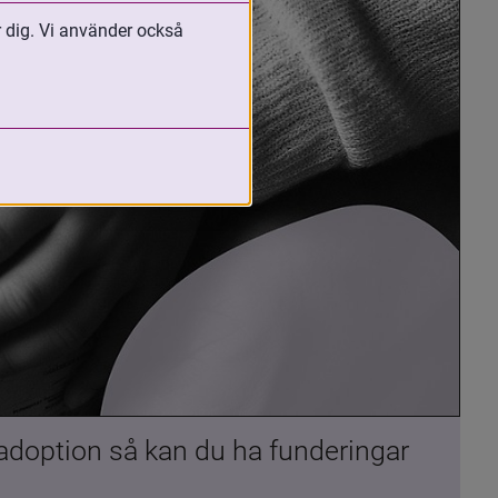
r dig. Vi använder också
 adoption så kan du ha funderingar 