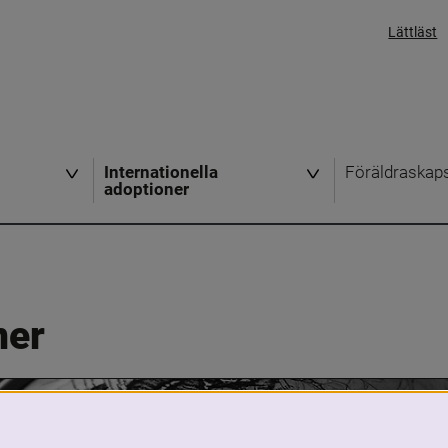
Lättläst
Internationella
Föräldraskap
adoptioner
ner