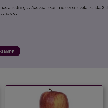
n med anledning av Adoptionskommissionens betänkande. Sido
varje sida.
erksamhet