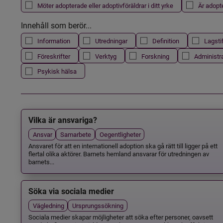
Möter adopterade eller adoptivföräldrar i ditt yrke
Är adopt
Innehåll som berör...
Information
Utredningar
Definition
Lagsti
Föreskrifter
Verktyg
Forskning
Administr
Psykisk hälsa
Vilka är ansvariga?
Ansvar
Samarbete
Oegentligheter
Ansvaret för att en internationell adoption ska gå rätt till ligger på ett
flertal olika aktörer. Barnets hemland ansvarar för utredningen av
barnets...
Söka via sociala medier
Vägledning
Ursprungssökning
Sociala medier skapar möjligheter att söka efter personer, oavsett