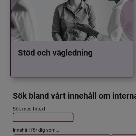
Stöd och vägledning
Sök bland vårt innehåll om intern
Det här formuläret postas automatiskt
Filtrera resultatet
Sök med fritext
Innehåll för dig som...