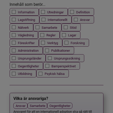
Innehåll som berör...
Information
Utredningar
Definition
Lagstiftning
Internationellt
Ansvar
Nätverk
Samarbete
Stöd
Vägledning
Regler
Lagar
Föreskrifter
Verktyg
Forskning
Administration
Publikationer
Ursprungsländer
Ursprungssökning
Oegentligheter
Barnperspektivet
Utbildning
Psykisk hälsa
Vilka är ansvariga?
Ansvar
Samarbete
Oegentligheter
Ansvaret för att en internationell adoption ska gå rätt till