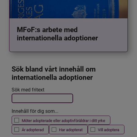
MFoF:s arbete med
internationella adoptioner
Sök bland vårt innehåll om 
internationella adoptioner
Det här formuläret postas automatiskt
Sök med fritext
Filtrera resultatet
Innehåll för dig som...
Möter adopterade eller adoptivföräldrar i ditt yrke
Är adopterad
Har adopterat
Vill adoptera