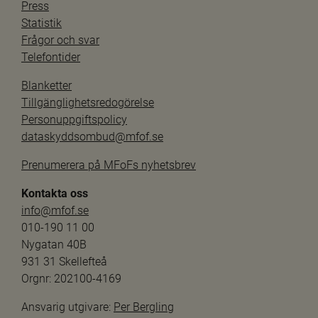
Press
Statistik
Frågor och svar
Telefontider
Blanketter
Tillgänglighetsredogörelse
Personuppgiftspolicy
dataskyddsombud@mfof.se
Prenumerera på MFoFs nyhetsbrev
Kontakta oss
info@mfof.se
010-190 11 00
Nygatan 40B
931 31 Skellefteå
Orgnr: 202100-4169
Ansvarig utgivare: 
Per Bergling