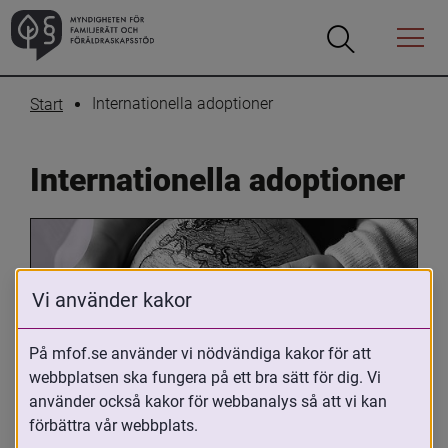
Öppna
Öppna
Menyn
sökrutan
Internationella adoptioner
Start
Internationella adoptioner
Vi använder kakor
På mfof.se använder vi nödvändiga kakor för att
webbplatsen ska fungera på ett bra sätt för dig. Vi
Oavsett om du är adopterad, 
använder också kakor för webbanalys så att vi kan
adoptivförälder eller arbetar med 
förbättra vår webbplats.
internationell adoption så kan du ha 