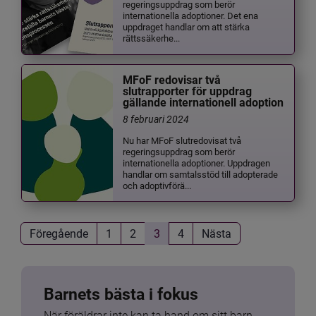
regeringsuppdrag som berör
internationella adoptioner. Det ena
uppdraget handlar om att stärka
rättssäkerhe...
MFoF redovisar två
slutrapporter för uppdrag
gällande internationell adoption
8 februari 2024
Nu har MFoF slutredovisat två
regeringsuppdrag som berör
internationella adoptioner. Uppdragen
handlar om samtalsstöd till adopterade
och adoptivförä...
Föregående
1
2
3
4
Nästa
Barnets bästa i fokus
När föräldrar inte kan ta hand om sitt barn 