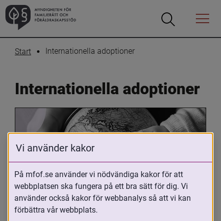
Öppna
Öppna
Menyn
sökrutan
Internationella adoptioner
Start
Internationella adoptioner
Vi använder kakor
På mfof.se använder vi nödvändiga kakor för att
webbplatsen ska fungera på ett bra sätt för dig. Vi
Oavsett om du är adopterad, 
använder också kakor för webbanalys så att vi kan
adoptivförälder eller arbetar med 
förbättra vår webbplats.
internationell adoption så kan du ha 