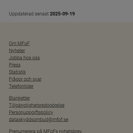
Uppdaterad senast 
2025-09-19
Om MFoF
Nyheter
Jobba hos oss
Press
Statistik
Frågor och svar
Telefontider
Blanketter
Tillgänglighetsredogörelse
Personuppgiftspolicy
dataskyddsombud@mfof.se
Prenumerera på MFoFs nyhetsbrev