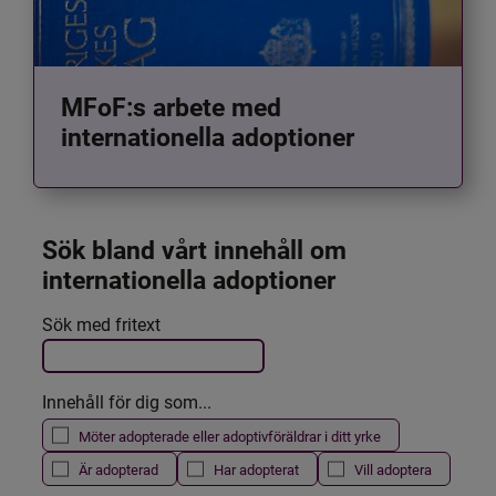
MFoF:s arbete med
internationella adoptioner
Sök bland vårt innehåll om 
internationella adoptioner
Det här formuläret postas automatiskt
Sök med fritext
Filtrera resultatet
Innehåll för dig som...
Möter adopterade eller adoptivföräldrar i ditt yrke
Är adopterad
Har adopterat
Vill adoptera