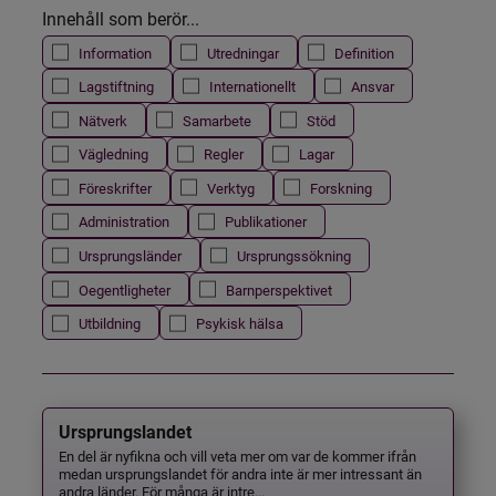
Innehåll som berör...
Information
Utredningar
Definition
Lagstiftning
Internationellt
Ansvar
Nätverk
Samarbete
Stöd
Vägledning
Regler
Lagar
Föreskrifter
Verktyg
Forskning
Administration
Publikationer
Ursprungsländer
Ursprungssökning
Oegentligheter
Barnperspektivet
Utbildning
Psykisk hälsa
Ursprungslandet
En del är nyfikna och vill veta mer om var de kommer ifrån
medan ursprungslandet för andra inte är mer intressant än
andra länder. För många är intre...