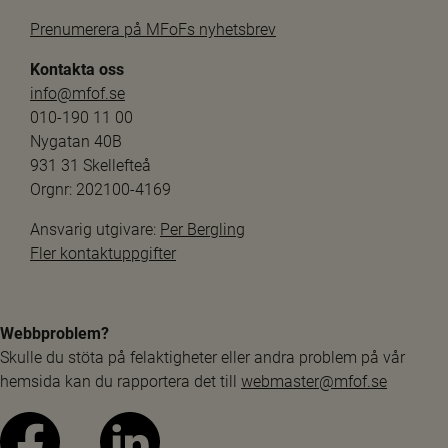
Prenumerera på MFoFs nyhetsbrev
Kontakta oss
info@mfof.se
010-190 11 00
Nygatan 40B
931 31 Skellefteå
Orgnr: 202100-4169
Ansvarig utgivare: 
Per Bergling
Fler kontaktuppgifter
Webbproblem?
Skulle du stöta på felaktigheter eller andra problem på vår 
hemsida kan du rapportera det till 
webmaster@mfof.se