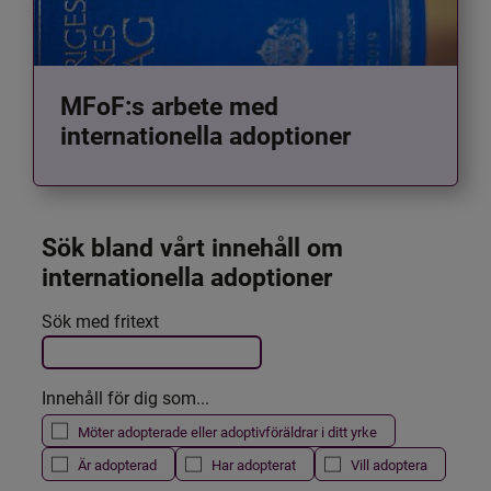
MFoF:s arbete med
internationella adoptioner
Sök bland vårt innehåll om 
internationella adoptioner
Det här formuläret postas automatiskt
Sök med fritext
Filtrera resultatet
Innehåll för dig som...
Möter adopterade eller adoptivföräldrar i ditt yrke
Är adopterad
Har adopterat
Vill adoptera