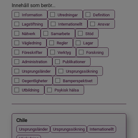
Innehåll som berör...
Information
Utredningar
Definition
Lagstiftning
Internationellt
Ansvar
Nätverk
Samarbete
Stöd
Vägledning
Regler
Lagar
Föreskrifter
Verktyg
Forskning
Administration
Publikationer
Ursprungsländer
Ursprungssökning
Oegentligheter
Barnperspektivet
Utbildning
Psykisk hälsa
Chile
Ursprungsländer
Ursprungssökning
Internationellt