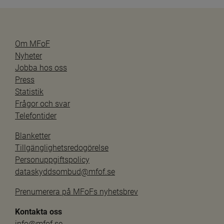
Om MFoF
Nyheter
Jobba hos oss
Press
Statistik
Frågor och svar
Telefontider
Blanketter
Tillgänglighetsredogörelse
Personuppgiftspolicy
dataskyddsombud@mfof.se
Prenumerera på MFoFs nyhetsbrev
Kontakta oss
info@mfof.se