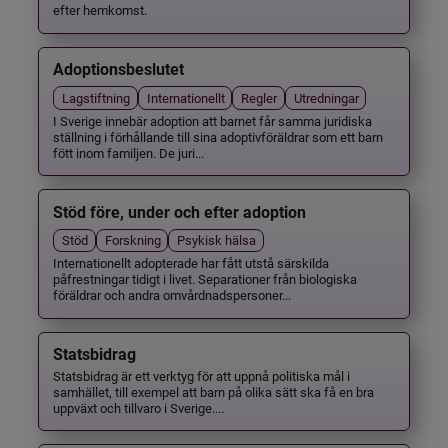
efter hemkomst.
Adoptionsbeslutet
Lagstiftning
Internationellt
Regler
Utredningar
I Sverige innebär adoption att barnet får samma juridiska
ställning i förhållande till sina adoptivföräldrar som ett barn
fött inom familjen. De juri...
Stöd före, under och efter adoption
Stöd
Forskning
Psykisk hälsa
Internationellt adopterade har fått utstå särskilda
påfrestningar tidigt i livet. Separationer från biologiska
föräldrar och andra omvårdnadspersoner...
Statsbidrag
Statsbidrag är ett verktyg för att uppnå politiska mål i
samhället, till exempel att barn på olika sätt ska få en bra
uppväxt och tillvaro i Sverige....