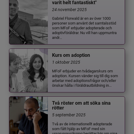
varit helt fantastiskt"
24 november 2025
Gabriel Florwald är en av över 1000
personer som använt det samtalsstöd
som MFoF erbjuder adopterade och
adoptivföräldrar. Nu vill han uppmuntra
andr...
Kurs om adoption
1 oktober 2025
MFoF erbjuder en tvådagarskurs om
adoption. Kursen vänder sig till dig som
arbetar med adoptionsfrågor och/eller
önskar hålla i föräldrautbildning in...
Två röster om att söka sina
rötter
5 september 2025
Två av de internationellt adopterade
som fått hjälp av MFoF med sin
ursprungssökning berättar här om sina