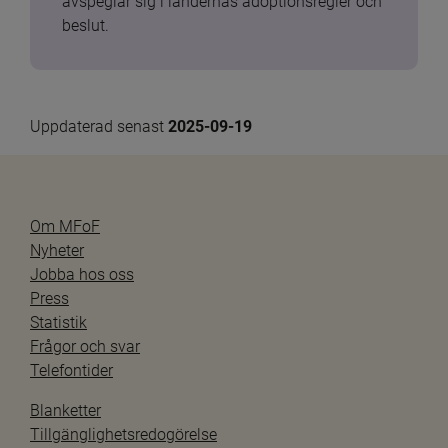
avspeglar sig i ländernas adoptionsregler och 
beslut.
Uppdaterad senast 
2025-09-19
Om MFoF
Nyheter
Jobba hos oss
Press
Statistik
Frågor och svar
Telefontider
Blanketter
Tillgänglighetsredogörelse