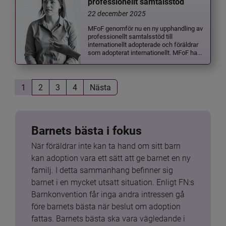
professionellt samtalsstöd
22 december 2025
MFoF genomför nu en ny upphandling av
professionellt samtalsstöd till
internationellt adopterade och föräldrar
som adopterat internationellt. MFoF ha...
1
2
3
4
Nästa
Barnets bästa i fokus
När föräldrar inte kan ta hand om sitt barn 
kan adoption vara ett sätt att ge barnet en ny 
familj. I detta sammanhang befinner sig 
barnet i en mycket utsatt situation. Enligt FN:s 
Barnkonvention får inga andra intressen gå 
före barnets bästa när beslut om adoption 
fattas. Barnets bästa ska vara vägledande i 