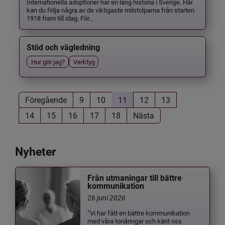
Internationella adoptioner har en lång historia i Sverige. Här
kan du följa några av de viktigaste milstolparna från starten
1918 fram till idag. För...
Stöd och vägledning
Hur gör jag?
Verktyg
Föregående
9
10
11
12
13
14
15
16
17
18
Nästa
Nyheter
Från utmaningar till bättre
kommunikation
26 juni 2026
”Vi har fått en bättre kommunikation
med våra tonåringar och känt oss