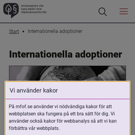
Öppna
Öppna
Menyn
sökrutan
Internationella adoptioner
Start
Internationella adoptioner
Vi använder kakor
På mfof.se använder vi nödvändiga kakor för att
webbplatsen ska fungera på ett bra sätt för dig. Vi
Oavsett om du är adopterad, 
använder också kakor för webbanalys så att vi kan
adoptivförälder eller arbetar med 
förbättra vår webbplats.
internationell adoption så kan du ha 