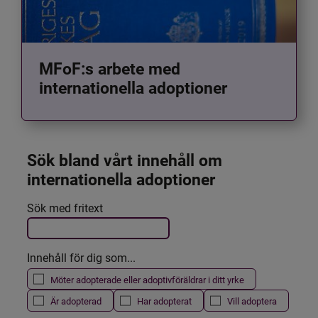
MFoF:s arbete med
internationella adoptioner
Sök bland vårt innehåll om 
internationella adoptioner
Det här formuläret postas automatiskt
Sök med fritext
Filtrera resultatet
Innehåll för dig som...
Möter adopterade eller adoptivföräldrar i ditt yrke
Är adopterad
Har adopterat
Vill adoptera