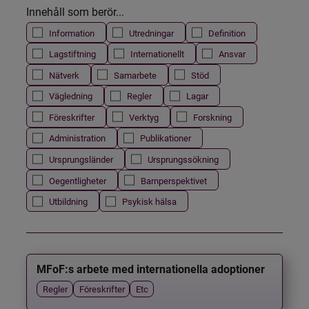
Innehåll som berör...
Information
Utredningar
Definition
Lagstiftning
Internationellt
Ansvar
Nätverk
Samarbete
Stöd
Vägledning
Regler
Lagar
Föreskrifter
Verktyg
Forskning
Administration
Publikationer
Ursprungsländer
Ursprungssökning
Oegentligheter
Barnperspektivet
Utbildning
Psykisk hälsa
MFoF:s arbete med internationella adoptioner
Regler
Föreskrifter
Etc