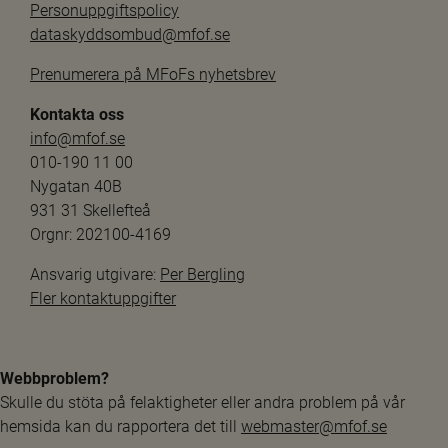
Personuppgiftspolicy
dataskyddsombud@mfof.se
Prenumerera på MFoFs nyhetsbrev
Kontakta oss
info@mfof.se
010-190 11 00
Nygatan 40B
931 31 Skellefteå
Orgnr: 202100-4169
Ansvarig utgivare: 
Per Bergling
Fler kontaktuppgifter
Webbproblem?
Skulle du stöta på felaktigheter eller andra problem på vår 
hemsida kan du rapportera det till 
webmaster@mfof.se