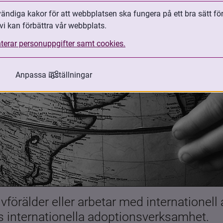
ndiga kakor för att webbplatsen ska fungera på ett bra sätt fö
vi kan förbättra vår webbplats.
terar personuppgifter samt cookies.
Anpassa inställningar
förälder eller arbetar med internationell
es internationella adoptionsverksamhet.