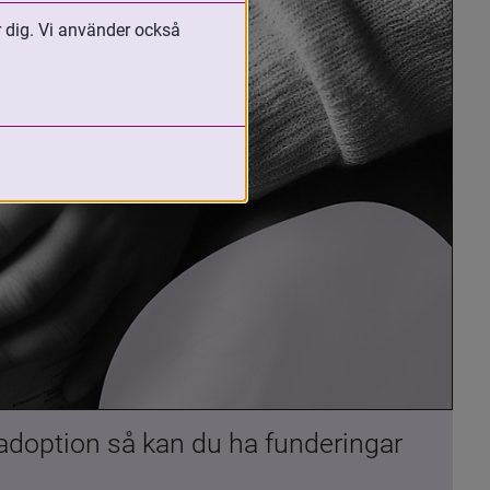
r dig. Vi använder också
 adoption så kan du ha funderingar 