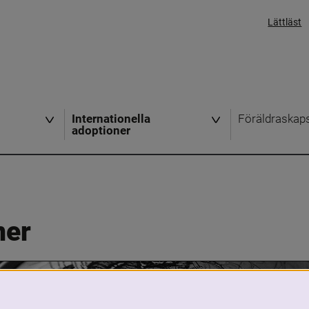
Lättläst
Internationella
Föräldraskap
adoptioner
ner