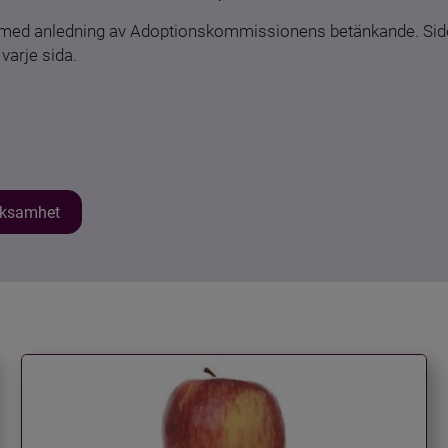
n med anledning av Adoptionskommissionens betänkande. Sido
varje sida.
erksamhet