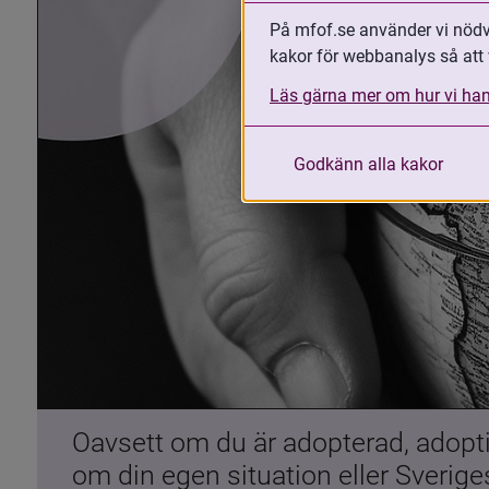
På mfof.se använder vi nödvä
kakor för webbanalys så att 
Läs gärna mer om hur vi han
Godkänn alla kakor
Oavsett om du är adopterad, adoptiv
om din egen situation eller Sverig