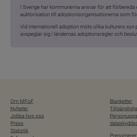
I Sverige har kommunerna ansvar för att förbereda 
auktorisation till adoptionsorganisationerna som för
Vid internationell adoption möts olika kulturers syn
avspeglar sig i ländernas adoptionsregler och beslut
Om MFoF
Blanketter
Nyheter
Tillgänglig
Jobba hos oss
Personuppgi
Press
dataskydd
Statistik
Prenumerer