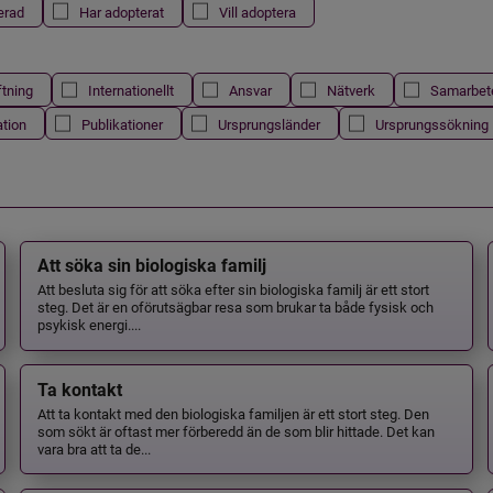
erad
Har adopterat
Vill adoptera
ftning
Internationellt
Ansvar
Nätverk
Samarbet
ation
Publikationer
Ursprungsländer
Ursprungssökning
Att söka sin biologiska familj
Att besluta sig för att söka efter sin biologiska familj är ett stort
steg. Det är en oförutsägbar resa som brukar ta både fysisk och
psykisk energi....
Ta kontakt
Att ta kontakt med den biologiska familjen är ett stort steg. Den
som sökt är oftast mer förberedd än de som blir hittade. Det kan
vara bra att ta de...