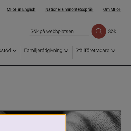
MFoF in English
Nationella minoritetsspråk
Om MFoF
Sök
sstöd
Familjerådgivning
Ställföreträdare