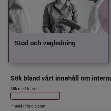
Stöd och vägledning
Sök bland vårt innehåll om intern
Det här formuläret postas automatiskt
Filtrera resultatet
Sök med fritext
Innehåll för dig som...