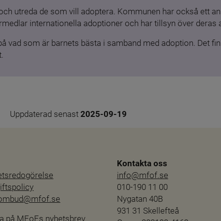
och utreda de som vill adoptera. Kommunen har också ett ansv
medlar internationella adoptioner och har tillsyn över deras 
 på vad som är barnets bästa i samband med adoption. Det finn
.
Uppdaterad senast 
2025-09-19
Kontakta oss
hetsredogörelse
info@mfof.se
ftspolicy
010-190 11 00
sombud@mfof.se
Nygatan 40B
931 31 Skellefteå
a på MFoFs nyhetsbrev