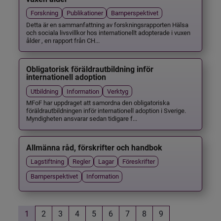
Forskning
Publikationer
Barnperspektivet
Detta är en sammanfattning av forskningsrapporten Hälsa
och sociala livsvillkor hos internationellt adopterade i vuxen
ålder , en rapport från CH...
Obligatorisk föräldrautbildning inför
internationell adoption
Utbildning
Information
Verktyg
MFoF har uppdraget att samordna den obligatoriska
föräldrautbildningen inför internationell adoption i Sverige.
Myndigheten ansvarar sedan tidigare f...
Allmänna råd, förskrifter och handbok
Lagstiftning
Regler
Lagar
Föreskrifter
Barnperspektivet
Information
1
2
3
4
5
6
7
8
9