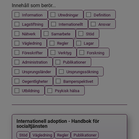
Innehåll som berör...
Information
Utredningar
Definition
Lagstiftning
Internationellt
Ansvar
Nätverk
Samarbete
Stöd
Vägledning
Regler
Lagar
Föreskrifter
Verktyg
Forskning
Administration
Publikationer
Ursprungsländer
Ursprungssökning
Oegentligheter
Barnperspektivet
Utbildning
Psykisk hälsa
Internationell adoption - Handbok för
socialtjänsten
Stöd
Vägledning
Regler
Publikationer