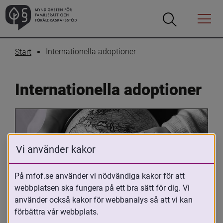
Öppna
Öppna
Menyn
sökrutan
Internationella adoptioner
Start
Internationella adoptioner
Vi använder kakor
På mfof.se använder vi nödvändiga kakor för att
webbplatsen ska fungera på ett bra sätt för dig. Vi
Oavsett om du är adopterad, 
använder också kakor för webbanalys så att vi kan
adoptivförälder eller arbetar med 
förbättra vår webbplats.
internationell adoption så kan du ha 