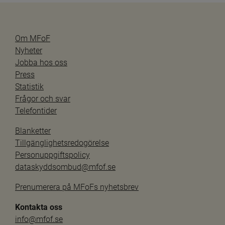
Om MFoF
Nyheter
Jobba hos oss
Press
Statistik
Frågor och svar
Telefontider
Blanketter
Tillgänglighetsredogörelse
Personuppgiftspolicy
dataskyddsombud@mfof.se
Prenumerera på MFoFs nyhetsbrev
Kontakta oss
info@mfof.se