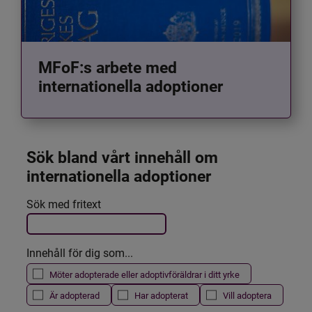
MFoF:s arbete med
internationella adoptioner
Sök bland vårt innehåll om 
internationella adoptioner
Det här formuläret postas automatiskt
Sök med fritext
Filtrera resultatet
Innehåll för dig som...
Möter adopterade eller adoptivföräldrar i ditt yrke
Är adopterad
Har adopterat
Vill adoptera