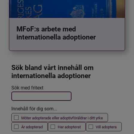
MFoF:s arbete med
internationella adoptioner
Sök bland vårt innehåll om 
internationella adoptioner
Det här formuläret postas automatiskt
Sök med fritext
Filtrera resultatet
Innehåll för dig som...
Möter adopterade eller adoptivföräldrar i ditt yrke
Är adopterad
Har adopterat
Vill adoptera