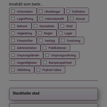
Innehåll som berör...
Information
Utredningar
Definition
Lagstiftning
Internationellt
Ansvar
Nätverk
Samarbete
Stöd
Vägledning
Regler
Lagar
Föreskrifter
Verktyg
Forskning
Administration
Publikationer
Ursprungsländer
Ursprungssökning
Oegentligheter
Barnperspektivet
Utbildning
Psykisk hälsa
Stockholm stad