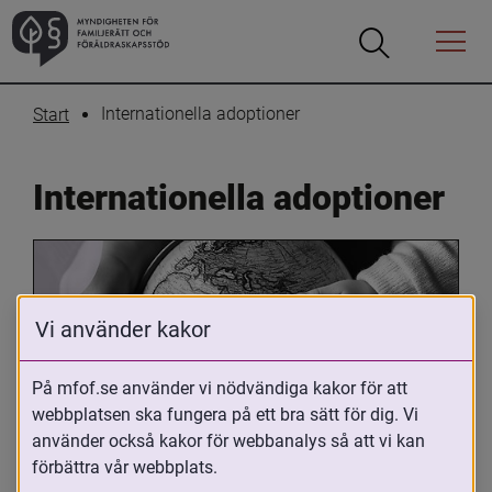
Öppna
Öppna
Menyn
sökrutan
Internationella adoptioner
Start
Internationella adoptioner
Vi använder kakor
På mfof.se använder vi nödvändiga kakor för att
webbplatsen ska fungera på ett bra sätt för dig. Vi
Oavsett om du är adopterad, 
använder också kakor för webbanalys så att vi kan
adoptivförälder eller arbetar med 
förbättra vår webbplats.
internationell adoption så kan du ha 