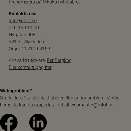
Prenumerera på MFoFs nyhetsbrev
Kontakta oss
info@mfof.se
010-190 11 00
Nygatan 40B
931 31 Skellefteå
Orgnr: 202100-4169
Ansvarig utgivare: 
Per Bergling
Fler kontaktuppgifter
Webbproblem?
Skulle du stöta på felaktigheter eller andra problem på vår 
hemsida kan du rapportera det till 
webmaster@mfof.se