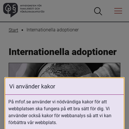
Öppna
Öppna
Menyn
sökrutan
Internationella adoptioner
Start
Internationella adoptioner
Vi använder kakor
På mfof.se använder vi nödvändiga kakor för att
webbplatsen ska fungera på ett bra sätt för dig. Vi
Oavsett om du är adopterad, 
använder också kakor för webbanalys så att vi kan
adoptivförälder eller arbetar med 
förbättra vår webbplats.
internationell adoption så kan du ha 