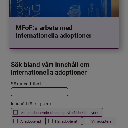
MFoF:s arbete med
internationella adoptioner
Sök bland vårt innehåll om 
internationella adoptioner
Det här formuläret postas automatiskt
Sök med fritext
Filtrera resultatet
Innehåll för dig som...
Möter adopterade eller adoptivföräldrar i ditt yrke
Är adopterad
Har adopterat
Vill adoptera