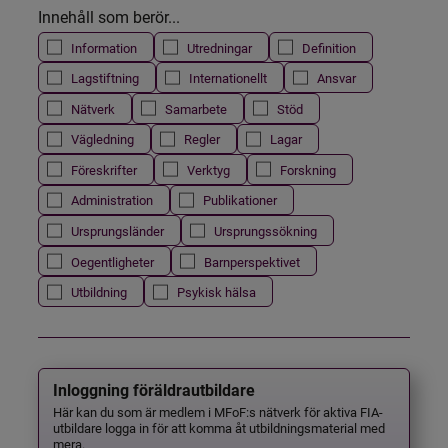
Innehåll som berör...
Information
Utredningar
Definition
Lagstiftning
Internationellt
Ansvar
Nätverk
Samarbete
Stöd
Vägledning
Regler
Lagar
Föreskrifter
Verktyg
Forskning
Administration
Publikationer
Ursprungsländer
Ursprungssökning
Oegentligheter
Barnperspektivet
Utbildning
Psykisk hälsa
Inloggning föräldrautbildare
Här kan du som är medlem i MFoF:s nätverk för aktiva FIA-
utbildare logga in för att komma åt utbildningsmaterial med
mera.