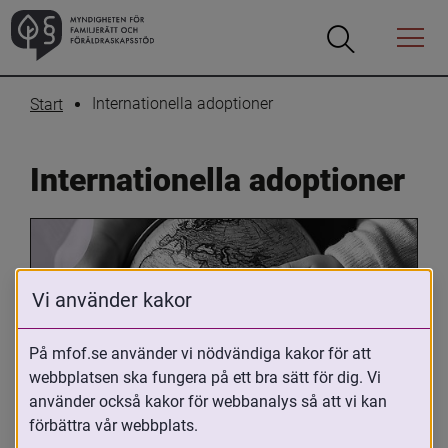
Öppna
Öppna
Menyn
sökrutan
Internationella adoptioner
Start
Internationella adoptioner
Vi använder kakor
På mfof.se använder vi nödvändiga kakor för att
webbplatsen ska fungera på ett bra sätt för dig. Vi
Oavsett om du är adopterad, 
använder också kakor för webbanalys så att vi kan
adoptivförälder eller arbetar med 
förbättra vår webbplats.
internationell adoption så kan du ha 