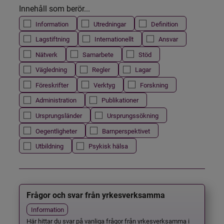
Innehåll som berör...
Information
Utredningar
Definition
Lagstiftning
Internationellt
Ansvar
Nätverk
Samarbete
Stöd
Vägledning
Regler
Lagar
Föreskrifter
Verktyg
Forskning
Administration
Publikationer
Ursprungsländer
Ursprungssökning
Oegentligheter
Barnperspektivet
Utbildning
Psykisk hälsa
Frågor och svar från yrkesverksamma
Information
Här hittar du svar på vanliga frågor från yrkesverksamma i