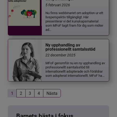
5 februari 2026
Nu finns webbinariet om adoption ur ett
livsperspektiv tillgängligt. Här
presenterar vi det kunskapsmaterial
som MFoF tagit fram för dig som möter
ad...
Ny upphandling av
professionellt samtalsstöd
22 december 2025
MFoF genomför nu en ny upphandling av
professionellt samtalsstöd till
internationellt adopterade och föräldrar
som adopterat internationellt. MFoF ha...
1
2
3
4
Nästa
Barnets bästa i fokus