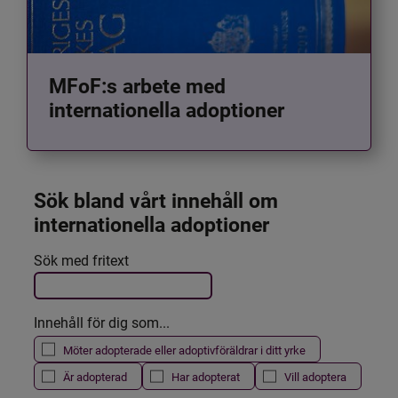
MFoF:s arbete med
internationella adoptioner
Sök bland vårt innehåll om 
internationella adoptioner
Det här formuläret postas automatiskt
Sök med fritext
Filtrera resultatet
Innehåll för dig som...
Möter adopterade eller adoptivföräldrar i ditt yrke
Är adopterad
Har adopterat
Vill adoptera