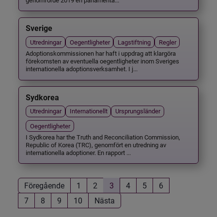
Sverige
Utredningar
Oegentligheter
Lagstiftning
Regler
Adoptionskommissionen har haft i uppdrag att klargöra
förekomsten av eventuella oegentligheter inom Sveriges
internationella adoptionsverksamhet. I j...
Sydkorea
Utredningar
Internationellt
Ursprungsländer
Oegentligheter
I Sydkorea har the Truth and Reconciliation Commission,
Republic of Korea (TRC), genomfört en utredning av
internationella adoptioner. En rapport ...
Föregående
1
2
3
4
5
6
7
8
9
10
Nästa