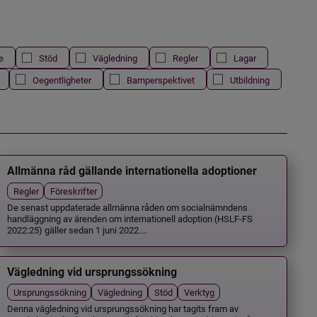
e
Stöd
Vägledning
Regler
Lagar
Oegentligheter
Barnperspektivet
Utbildning
Allmänna råd gällande internationella adoptioner
Regler
Föreskrifter
De senast uppdaterade allmänna råden om socialnämndens
handläggning av ärenden om internationell adoption (HSLF-FS
2022:25) gäller sedan 1 juni 2022....
Vägledning vid ursprungssökning
Ursprungssökning
Vägledning
Stöd
Verktyg
Denna vägledning vid ursprungssökning har tagits fram av