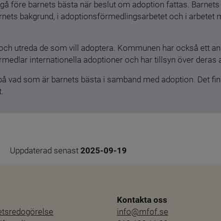
gå före barnets bästa när beslut om adoption fattas. Barnets b
barnets bakgrund, i adoptionsförmedlingsarbetet och i arbetet
och utreda de som vill adoptera. Kommunen har också ett ansv
medlar internationella adoptioner och har tillsyn över deras 
 på vad som är barnets bästa i samband med adoption. Det finn
.
Uppdaterad senast 
2025-09-19
Kontakta oss
hetsredogörelse
info@mfof.se