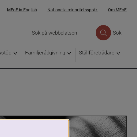
MFoF in English
Nationella minoritetsspråk
Om MFoF
Sök
sstöd
Familjerådgivning
Ställföreträdare