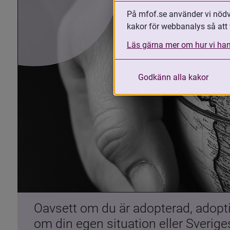
På mfof.se använder vi nödvä
kakor för webbanalys så att 
Läs gärna mer om hur vi han
Godkänn alla kakor
Oavsett om du är adopterad, adoptiv
om din egen situation eller Sverig