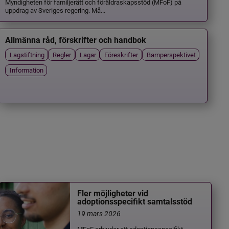
Myndigheten för familjerätt och föräldraskapsstöd (MFoF) på
uppdrag av Sveriges regering. Må...
Allmänna råd, förskrifter och handbok
Lagstiftning
Regler
Lagar
Föreskrifter
Barnperspektivet
Information
Fler möjligheter vid
adoptionsspecifikt samtalsstöd
19 mars 2026
MFoF erbjuder ett adoptionsspecifikt