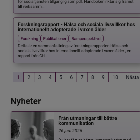
för socialtjänsten tillgänglig som pdf. Handboken riktar sig främst
till verksamm...
Forskningsrapport - Hälsa och sociala livsvillkor hos
internationellt adopterade i vuxen ålder
Forskning
Publikationer
Barnperspektivet
Detta är en sammanfattning av forskningsrapporten Hälsa och
sociala livsvillkor hos internationellt adopterade i vuxen ålder , en
rapport från CH...
1
2
3
4
5
6
7
8
9
10
Nästa
Nyheter
Från utmaningar till bättre
kommunikation
26 juni 2026
”Vi har fått en bättre kommunikation med