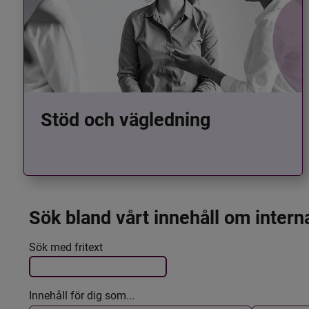
Stöd och vägledning
Sök bland vårt innehåll om intern
Det här formuläret postas automatiskt
Filtrera resultatet
Sök med fritext
Innehåll för dig som...