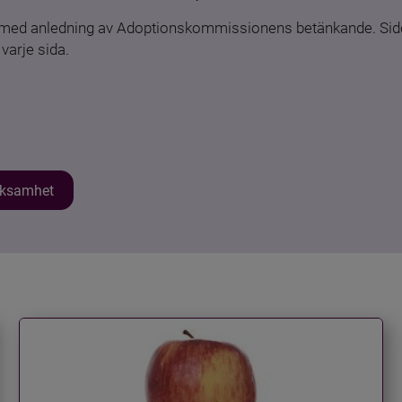
n med anledning av Adoptionskommissionens betänkande. Sido
varje sida.
erksamhet