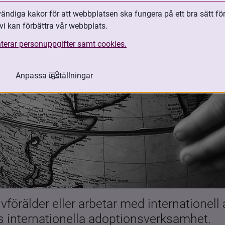
ndiga kakor för att webbplatsen ska fungera på ett bra sätt fö
vi kan förbättra vår webbplats.
terar personuppgifter samt cookies.
Anpassa inställningar
förälder eller arbetar med internationell
es internationella adoptionsverksamhet.