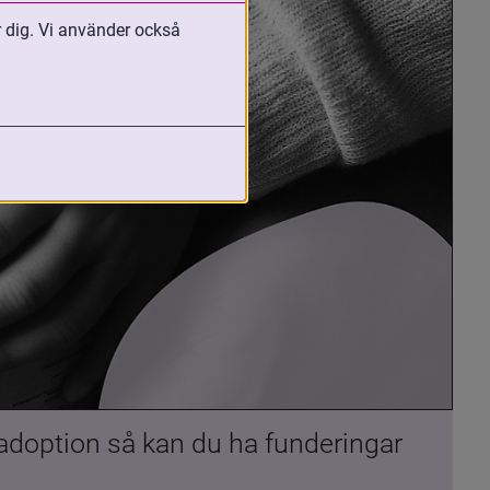
r dig. Vi använder också
 adoption så kan du ha funderingar 