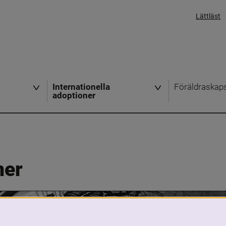
Lättläst
Internationella
Föräldraskap
adoptioner
ner