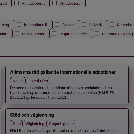
erad
Har adopterat
Vill adoptera
ftning
Internationellt
Ansvar
Nätverk
Samarbet
ation
Publikationer
Ursprungsländer
Ursprungssökning
Allmänna råd gällande internationella adoptioner
Regler
Föreskrifter
De senast uppdaterade allmänna råden om socialnämndens
handläggning av ärenden om internationell adoption (HSLF-FS
2022:25) gäller sedan 1 juni 2022....
Stöd och vägledning
Stöd
Vägledning
Oegentligheter
Här hittar du olika slags information som kan vara värdefull och