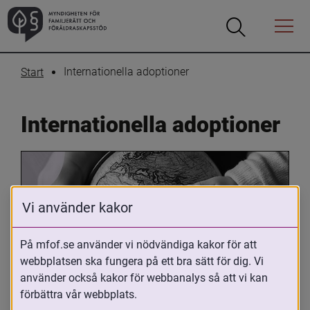
Öppna
Öppna
Menyn
sökrutan
Internationella adoptioner
Start
Internationella adoptioner
Vi använder kakor
På mfof.se använder vi nödvändiga kakor för att
webbplatsen ska fungera på ett bra sätt för dig. Vi
Oavsett om du är adopterad, 
använder också kakor för webbanalys så att vi kan
adoptivförälder eller arbetar med 
förbättra vår webbplats.
internationell adoption så kan du ha 