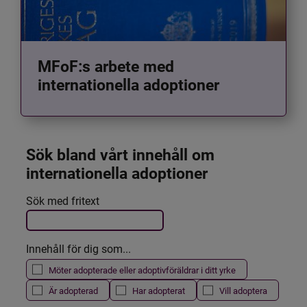
MFoF:s arbete med
internationella adoptioner
Sök bland vårt innehåll om 
internationella adoptioner
Det här formuläret postas automatiskt
Sök med fritext
Filtrera resultatet
Innehåll för dig som...
Möter adopterade eller adoptivföräldrar i ditt yrke
Är adopterad
Har adopterat
Vill adoptera