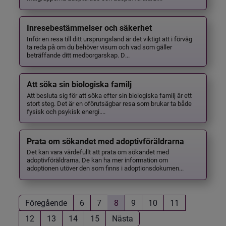
Inresebestämmelser och säkerhet
Inför en resa till ditt ursprungsland är det viktigt att i förväg
ta reda på om du behöver visum och vad som gäller
beträffande ditt medborgarskap. D...
Att söka sin biologiska familj
Att besluta sig för att söka efter sin biologiska familj är ett
stort steg. Det är en oförutsägbar resa som brukar ta både
fysisk och psykisk energi....
Prata om sökandet med adoptivföräldrarna
Det kan vara värdefullt att prata om sökandet med
adoptivföräldrarna. De kan ha mer information om
adoptionen utöver den som finns i adoptionsdokumen...
Föregående
6
7
8
9
10
11
12
13
14
15
Nästa