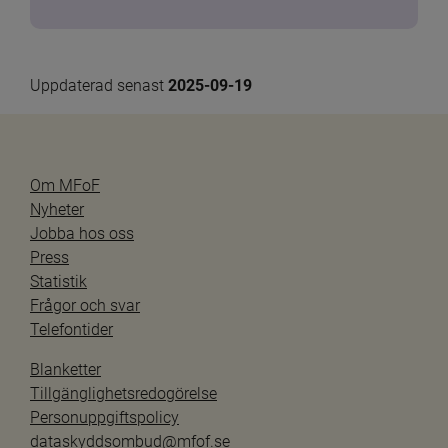
Uppdaterad senast 
2025-09-19
Om MFoF
Nyheter
Jobba hos oss
Press
Statistik
Frågor och svar
Telefontider
Blanketter
Tillgänglighetsredogörelse
Personuppgiftspolicy
dataskyddsombud@mfof.se