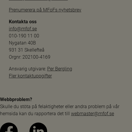
Prenumerera på MFoFs nyhetsbrev
Kontakta oss
info@mfof.se
010-190 11 00
Nygatan 40B
931 31 Skellefteå
Orgnr: 202100-4169
Ansvarig utgivare: 
Per Bergling
Fler kontaktuppgifter
Webbproblem?
Skulle du stöta på felaktigheter eller andra problem på vår 
hemsida kan du rapportera det till 
webmaster@mfof.se