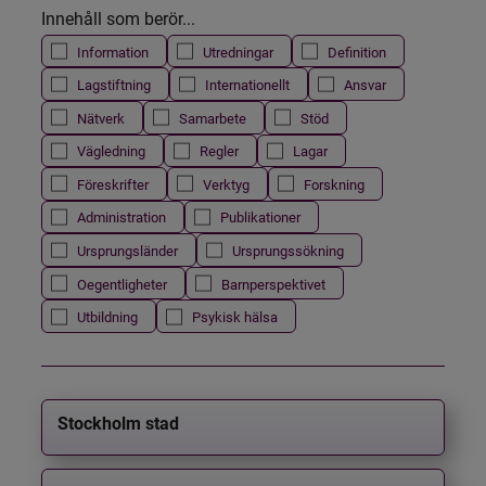
Innehåll som berör...
Information
Utredningar
Definition
Lagstiftning
Internationellt
Ansvar
Nätverk
Samarbete
Stöd
Vägledning
Regler
Lagar
Föreskrifter
Verktyg
Forskning
Administration
Publikationer
Ursprungsländer
Ursprungssökning
Oegentligheter
Barnperspektivet
Utbildning
Psykisk hälsa
Stockholm stad