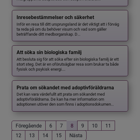
Inresebestämmelser och säkerhet
Inför en resa till ditt ursprungsland är det viktigt att i förväg
ta reda på om du behöver visum och vad som gäller
beträffande ditt medborgarskap. D...
Att söka sin biologiska familj
Att besluta sig för att söka efter sin biologiska familj är ett
stort steg. Det är en oförutsägbar resa som brukar ta både
fysisk och psykisk energi....
Prata om sökandet med adoptivföräldrarna
Det kan vara värdefullt att prata om sökandet med
adoptivföräldrarna. De kan ha mer information om
adoptionen utöver den som finns i adoptionsdokumen...
Föregående
6
7
8
9
10
11
12
13
14
15
Nästa