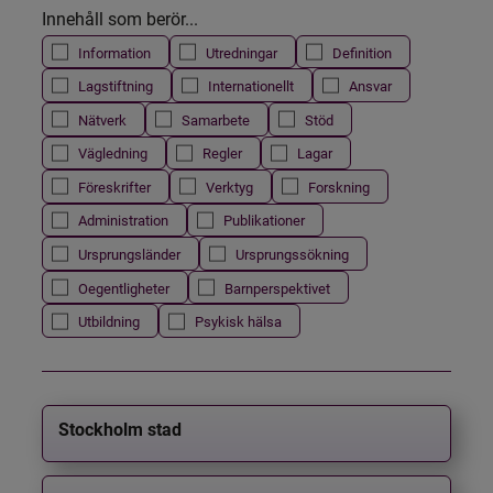
Innehåll som berör...
Information
Utredningar
Definition
Lagstiftning
Internationellt
Ansvar
Nätverk
Samarbete
Stöd
Vägledning
Regler
Lagar
Föreskrifter
Verktyg
Forskning
Administration
Publikationer
Ursprungsländer
Ursprungssökning
Oegentligheter
Barnperspektivet
Utbildning
Psykisk hälsa
Stockholm stad