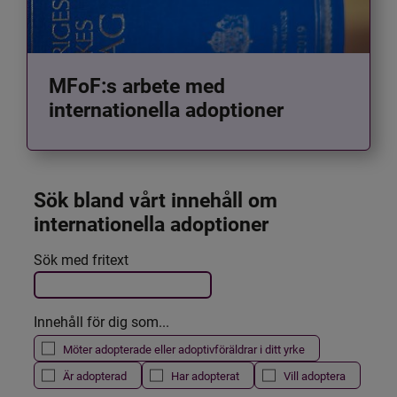
MFoF:s arbete med
internationella adoptioner
Sök bland vårt innehåll om 
internationella adoptioner
Det här formuläret postas automatiskt
Sök med fritext
Filtrera resultatet
Innehåll för dig som...
Möter adopterade eller adoptivföräldrar i ditt yrke
Är adopterad
Har adopterat
Vill adoptera