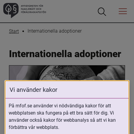
Öppna
Öppna
Menyn
sökrutan
Internationella adoptioner
Start
Internationella adoptioner
Vi använder kakor
På mfof.se använder vi nödvändiga kakor för att
webbplatsen ska fungera på ett bra sätt för dig. Vi
Oavsett om du är adopterad, 
använder också kakor för webbanalys så att vi kan
adoptivförälder eller arbetar med 
förbättra vår webbplats.
internationell adoption så kan du ha 