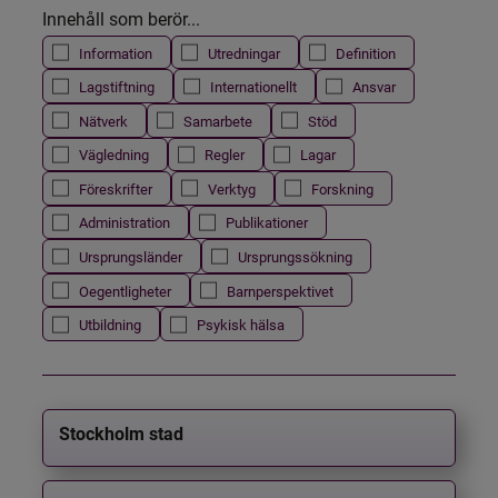
Innehåll som berör...
Information
Utredningar
Definition
Lagstiftning
Internationellt
Ansvar
Nätverk
Samarbete
Stöd
Vägledning
Regler
Lagar
Föreskrifter
Verktyg
Forskning
Administration
Publikationer
Ursprungsländer
Ursprungssökning
Oegentligheter
Barnperspektivet
Utbildning
Psykisk hälsa
Stockholm stad