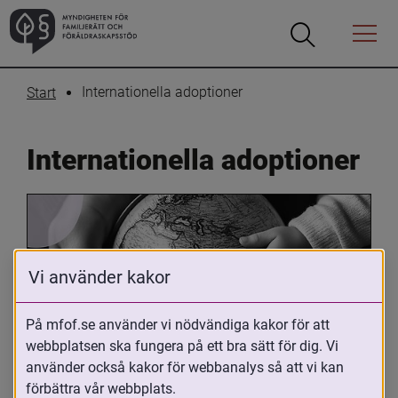
Öppna
Öppna
Menyn
sökrutan
Internationella adoptioner
Start
Internationella adoptioner
Vi använder kakor
På mfof.se använder vi nödvändiga kakor för att
Oavsett om du är adopterad, 
webbplatsen ska fungera på ett bra sätt för dig. Vi
använder också kakor för webbanalys så att vi kan
adoptivförälder eller arbetar med 
förbättra vår webbplats.
internationell adoption så kan du ha 