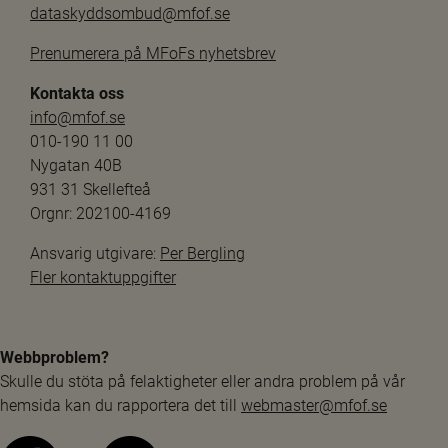
dataskyddsombud@mfof.se
Prenumerera på MFoFs nyhetsbrev
Kontakta oss
info@mfof.se
010-190 11 00
Nygatan 40B
931 31 Skellefteå
Orgnr: 202100-4169
Ansvarig utgivare: 
Per Bergling
Fler kontaktuppgifter
Webbproblem?
Skulle du stöta på felaktigheter eller andra problem på vår 
hemsida kan du rapportera det till 
webmaster@mfof.se