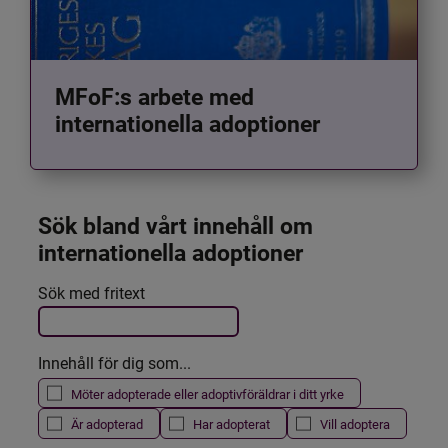
MFoF:s arbete med
internationella adoptioner
Sök bland vårt innehåll om 
internationella adoptioner
Det här formuläret postas automatiskt
Sök med fritext
Filtrera resultatet
Innehåll för dig som...
Möter adopterade eller adoptivföräldrar i ditt yrke
Är adopterad
Har adopterat
Vill adoptera