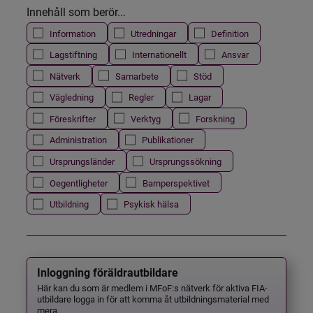
Innehåll som berör...
Information
Utredningar
Definition
Lagstiftning
Internationellt
Ansvar
Nätverk
Samarbete
Stöd
Vägledning
Regler
Lagar
Föreskrifter
Verktyg
Forskning
Administration
Publikationer
Ursprungsländer
Ursprungssökning
Oegentligheter
Barnperspektivet
Utbildning
Psykisk hälsa
Inloggning föräldrautbildare
Här kan du som är medlem i MFoF:s nätverk för aktiva FIA-
utbildare logga in för att komma åt utbildningsmaterial med
mera.