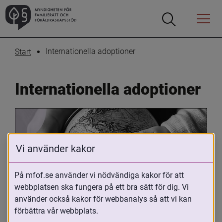
Öppna
Öppna
Menyn
sökrutan
Internationella adoptioner
Start
Internationella adoptioner
Vi använder kakor
På mfof.se använder vi nödvändiga kakor för att
webbplatsen ska fungera på ett bra sätt för dig. Vi
Oavsett om du är adopterad, 
använder också kakor för webbanalys så att vi kan
adoptivförälder eller arbetar med 
förbättra vår webbplats.
internationell adoption så kan du ha 