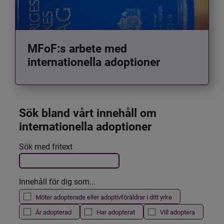
MFoF:s arbete med
internationella adoptioner
Sök bland vårt innehåll om 
internationella adoptioner
Det här formuläret postas automatiskt
Sök med fritext
Filtrera resultatet
Innehåll för dig som...
Möter adopterade eller adoptivföräldrar i ditt yrke
Är adopterad
Har adopterat
Vill adoptera