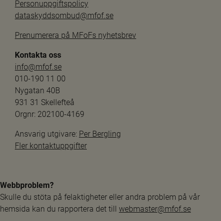
Personuppgiftspolicy
dataskyddsombud@mfof.se
Prenumerera på MFoFs nyhetsbrev
Kontakta oss
info@mfof.se
010-190 11 00
Nygatan 40B
931 31 Skellefteå
Orgnr: 202100-4169
Ansvarig utgivare: 
Per Bergling
Fler kontaktuppgifter
Webbproblem?
Skulle du stöta på felaktigheter eller andra problem på vår 
hemsida kan du rapportera det till 
webmaster@mfof.se