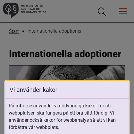
Öppna
Öppna
Menyn
sökrutan
Internationella adoptioner
Start
Internationella adoptioner
Vi använder kakor
På mfof.se använder vi nödvändiga kakor för att
webbplatsen ska fungera på ett bra sätt för dig. Vi
Oavsett om du är adopterad, 
använder också kakor för webbanalys så att vi kan
adoptivförälder eller arbetar med 
förbättra vår webbplats.
internationell adoption så kan du ha 