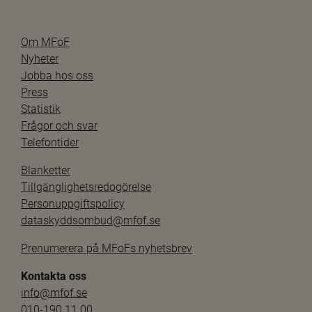
Om MFoF
Nyheter
Jobba hos oss
Press
Statistik
Frågor och svar
Telefontider
Blanketter
Tillgänglighetsredogörelse
Personuppgiftspolicy
dataskyddsombud@mfof.se
Prenumerera på MFoFs nyhetsbrev
Kontakta oss
info@mfof.se
010-190 11 00