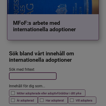
MFoF:s arbete med
internationella adoptioner
Sök bland vårt innehåll om 
internationella adoptioner
Det här formuläret postas automatiskt
Sök med fritext
Filtrera resultatet
Innehåll för dig som...
Möter adopterade eller adoptivföräldrar i ditt yrke
Är adopterad
Har adopterat
Vill adoptera