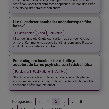
om sådant som hänt dem före adoptionen. De har skilts från
sina biologiska föräldrar och andra...
Hur tillgodoser samhället adoptionsspecifika
behov?
Psykisk hälsa
Stöd
Forskning
I Sverige finns ett väl utbyggt system av service, vård och
omsorg. Kommunernas socialtjänst har som uppgift att ge
stöd till barn och deras familjer...
Forskning om insatser för att stödja
adopterade barns psykiska och fysiska hälsa
Forskning
Publikationer
Verktyg
Stöd till adopterade och deras familjer är en viktig del av
adoptionsprocessen - före, under och efter adoptionen. Men
adoptionen påverkar inte enbar...
Föregående
3
4
5
6
7
8
9
10
11
12
Nästa