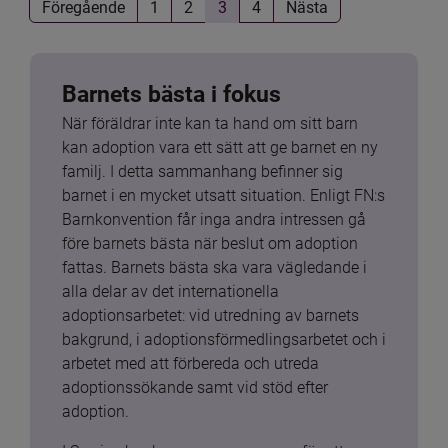
Föregående
1
2
3
4
Nästa
Barnets bästa i fokus
När föräldrar inte kan ta hand om sitt barn 
kan adoption vara ett sätt att ge barnet en ny 
familj. I detta sammanhang befinner sig 
barnet i en mycket utsatt situation. Enligt FN:s 
Barnkonvention får inga andra intressen gå 
före barnets bästa när beslut om adoption 
fattas. Barnets bästa ska vara vägledande i 
alla delar av det internationella 
adoptionsarbetet: vid utredning av barnets 
bakgrund, i adoptionsförmedlingsarbetet och i 
arbetet med att förbereda och utreda 
adoptionssökande samt vid stöd efter 
adoption.