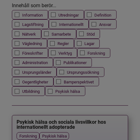
Innehåll som berör...
Information
Utredningar
Definition
Lagstiftning
Internationellt
Ansvar
Nätverk
Samarbete
Stöd
Vägledning
Regler
Lagar
Föreskrifter
Verktyg
Forskning
Administration
Publikationer
Ursprungsländer
Ursprungssökning
Oegentligheter
Barnperspektivet
Utbildning
Psykisk hälsa
Psykisk hälsa och sociala livsvillkor hos
internationellt adopterade
Forskning
Psykisk hälsa