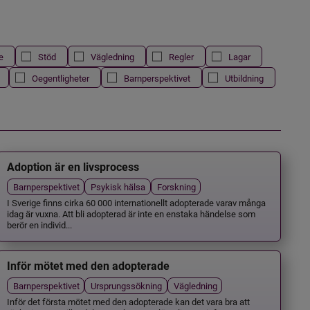
e
Stöd
Vägledning
Regler
Lagar
Oegentligheter
Barnperspektivet
Utbildning
Adoption är en livsprocess
Barnperspektivet
Psykisk hälsa
Forskning
I Sverige finns cirka 60 000 internationellt adopterade varav många
idag är vuxna. Att bli adopterad är inte en enstaka händelse som
berör en individ...
Inför mötet med den adopterade
Barnperspektivet
Ursprungssökning
Vägledning
Inför det första mötet med den adopterade kan det vara bra att