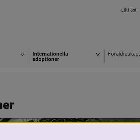
Lättläst
Internationella
Föräldraskap
adoptioner
ner