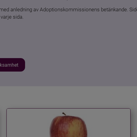
n med anledning av Adoptionskommissionens betänkande. Sido
varje sida.
erksamhet