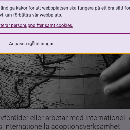
ndiga kakor för att webbplatsen ska fungera på ett bra sätt fö
vi kan förbättra vår webbplats.
terar personuppgifter samt cookies.
Anpassa inställningar
förälder eller arbetar med internationell
es internationella adoptionsverksamhet.