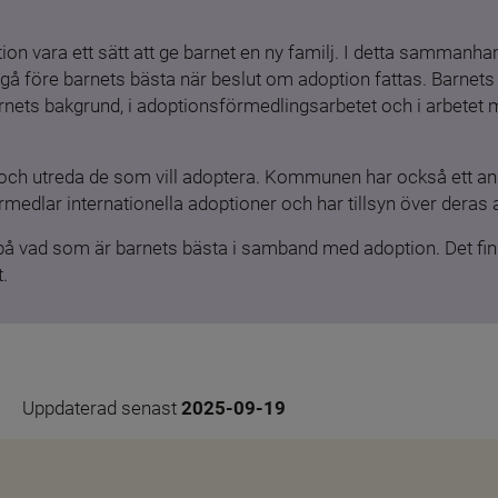
ion vara ett sätt att ge barnet en ny familj. I detta sammanhang
gå före barnets bästa när beslut om adoption fattas. Barnets b
barnets bakgrund, i adoptionsförmedlingsarbetet och i arbetet
och utreda de som vill adoptera. Kommunen har också ett ansv
medlar internationella adoptioner och har tillsyn över deras 
 på vad som är barnets bästa i samband med adoption. Det finn
.
Uppdaterad senast 
2025-09-19