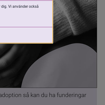
r dig. Vi använder också
 adoption så kan du ha funderingar 