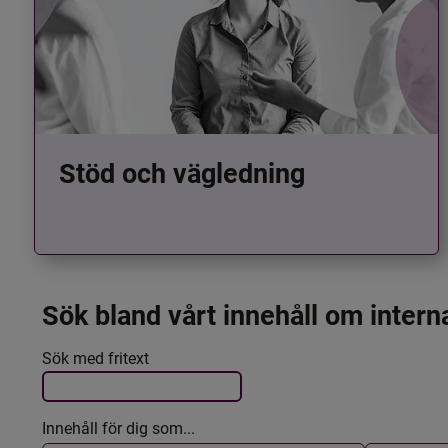
Stöd och vägledning
Sök bland vårt innehåll om intern
Det här formuläret postas automatiskt
Filtrera resultatet
Sök med fritext
Innehåll för dig som...