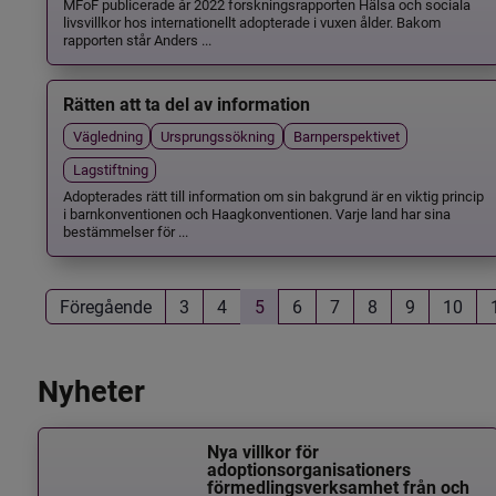
MFoF publicerade år 2022 forskningsrapporten Hälsa och sociala
livsvillkor hos internationellt adopterade i vuxen ålder. Bakom
rapporten står Anders ...
Rätten att ta del av information
Vägledning
Ursprungssökning
Barnperspektivet
Lagstiftning
Adopterades rätt till information om sin bakgrund är en viktig princip
i barnkonventionen och Haagkonventionen. Varje land har sina
bestämmelser för ...
Föregående
3
4
5
6
7
8
9
10
Nyheter
Nya villkor för
adoptionsorganisationers
förmedlingsverksamhet från och