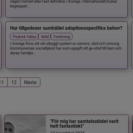
någon formell eller fast definition i Sverige. Internationellt brukar
begreppet ...
Hur tillgodoser samhället adoptionsspecifika behov?
Psykisk hälsa
Stöd
Forskning
I Sverige finns ett väl utbyggt system av service, vård och omsorg.
Kommunernas socialtjänst har som uppgift att ge stöd till barn och
deras familjer...
11
12
Nästa
"För mig har samtalsstödet varit
helt fantastiskt"
24 november 2025