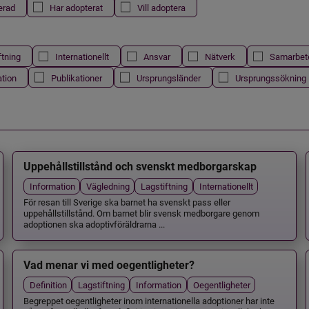
erad
Har adopterat
Vill adoptera
ftning
Internationellt
Ansvar
Nätverk
Samarbet
ation
Publikationer
Ursprungsländer
Ursprungssökning
Uppehållstillstånd och svenskt medborgarskap
Information
Vägledning
Lagstiftning
Internationellt
För resan till Sverige ska barnet ha svenskt pass eller
uppehållstillstånd. Om barnet blir svensk medborgare genom
adoptionen ska adoptivföräldrarna ...
Vad menar vi med oegentligheter?
Definition
Lagstiftning
Information
Oegentligheter
Begreppet oegentligheter inom internationella adoptioner har inte