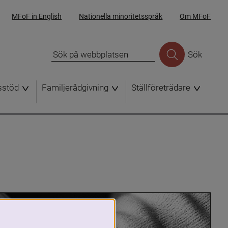
MFoF in English
Nationella minoritetsspråk
Om MFoF
Sök
sstöd
Familjerådgivning
Ställföreträdare