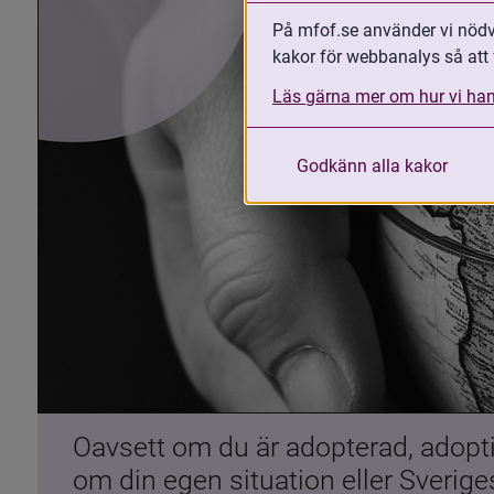
På mfof.se använder vi nödvä
kakor för webbanalys så att 
Läs gärna mer om hur vi han
Godkänn alla kakor
Oavsett om du är adopterad, adoptiv
om din egen situation eller Sverig