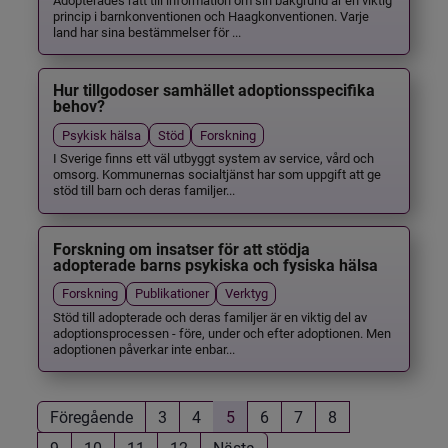
princip i barnkonventionen och Haagkonventionen. Varje
land har sina bestämmelser för ...
Hur tillgodoser samhället adoptionsspecifika
behov?
Psykisk hälsa
Stöd
Forskning
I Sverige finns ett väl utbyggt system av service, vård och
omsorg. Kommunernas socialtjänst har som uppgift att ge
stöd till barn och deras familjer...
Forskning om insatser för att stödja
adopterade barns psykiska och fysiska hälsa
Forskning
Publikationer
Verktyg
Stöd till adopterade och deras familjer är en viktig del av
adoptionsprocessen - före, under och efter adoptionen. Men
adoptionen påverkar inte enbar...
Föregående
3
4
5
6
7
8
9
10
11
12
Nästa