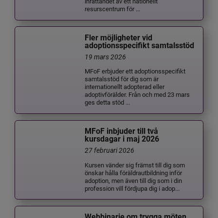
inrättandet av ett nationellt
resurscentrum för ...
Fler möjligheter vid
adoptionsspecifikt samtalsstöd
19 mars 2026
MFoF erbjuder ett adoptionsspecifikt
samtalsstöd för dig som är
internationellt adopterad eller
adoptivförälder. Från och med 23 mars
ges detta stöd ...
MFoF inbjuder till två
kursdagar i maj 2026
27 februari 2026
Kursen vänder sig främst till dig som
önskar hålla föräldrautbildning inför
adoption, men även till dig som i din
profession vill fördjupa dig i adop...
Webbinarie om trygga möten