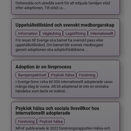
förberedda och utredda samt för att erbjuda familjen stöd
efter adoptionen. Till stöd i a...
Uppehållstillstånd och svenskt medborgarskap
Information
Vägledning
Lagstiftning
Internationellt
För resan till Sverige ska barnet ha svenskt pass eller
uppehållstillstånd. Om barnet blir svensk medborgare
genom adoptionen ska adoptivföräldrarna ...
Adoption är en livsprocess
Barnperspektivet
Psykisk hälsa
Forskning
I Sverige finns cirka 60 000 internationellt adopterade varav
många idag är vuxna. Att bli adopterad är inte en enstaka
händelse som berör en individ...
Psykisk hälsa och sociala livsvillkor hos
internationellt adopterade
Forskning
Psykisk hälsa
MFoF publicerade år 2022 forskningsrapporten Hälsa och