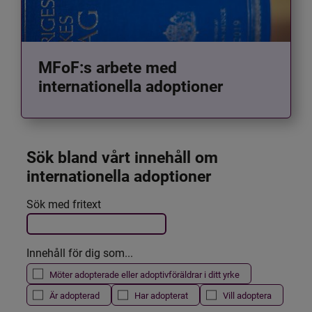
MFoF:s arbete med
internationella adoptioner
Sök bland vårt innehåll om 
internationella adoptioner
Det här formuläret postas automatiskt
Sök med fritext
Filtrera resultatet
Innehåll för dig som...
Möter adopterade eller adoptivföräldrar i ditt yrke
Är adopterad
Har adopterat
Vill adoptera