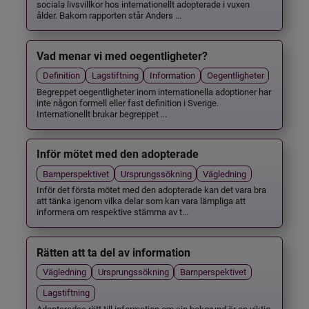
sociala livsvillkor hos internationellt adopterade i vuxen
ålder. Bakom rapporten står Anders ...
Vad menar vi med oegentligheter?
Definition
Lagstiftning
Information
Oegentligheter
Begreppet oegentligheter inom internationella adoptioner har
inte någon formell eller fast definition i Sverige.
Internationellt brukar begreppet ...
Inför mötet med den adopterade
Barnperspektivet
Ursprungssökning
Vägledning
Inför det första mötet med den adopterade kan det vara bra
att tänka igenom vilka delar som kan vara lämpliga att
informera om respektive stämma av t...
Rätten att ta del av information
Vägledning
Ursprungssökning
Barnperspektivet
Lagstiftning
Adopterades rätt till information om sin bakgrund är en viktig