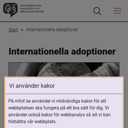
Öppna
Öppna
Menyn
sökrutan
Internationella adoptioner
Start
Internationella adoptioner
Vi använder kakor
På mfof.se använder vi nödvändiga kakor för att
webbplatsen ska fungera på ett bra sätt för dig. Vi
Oavsett om du är adopterad, 
använder också kakor för webbanalys så att vi kan
adoptivförälder eller arbetar med 
förbättra vår webbplats.
internationell adoption så kan du ha 