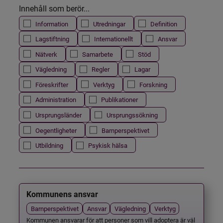
Innehåll som berör...
Information
Utredningar
Definition
Lagstiftning
Internationellt
Ansvar
Nätverk
Samarbete
Stöd
Vägledning
Regler
Lagar
Föreskrifter
Verktyg
Forskning
Administration
Publikationer
Ursprungsländer
Ursprungssökning
Oegentligheter
Barnperspektivet
Utbildning
Psykisk hälsa
Kommunens ansvar
Barnperspektivet
Ansvar
Vägledning
Verktyg
Kommunen ansvarar för att personer som vill adoptera är väl