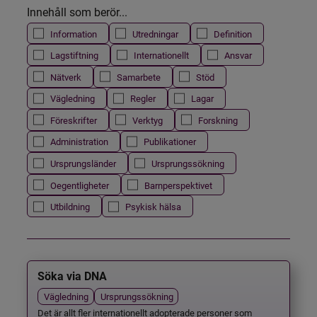
Innehåll som berör...
Information
Utredningar
Definition
Lagstiftning
Internationellt
Ansvar
Nätverk
Samarbete
Stöd
Vägledning
Regler
Lagar
Föreskrifter
Verktyg
Forskning
Administration
Publikationer
Ursprungsländer
Ursprungssökning
Oegentligheter
Barnperspektivet
Utbildning
Psykisk hälsa
Söka via DNA
Vägledning
Ursprungssökning
Det är allt fler internationellt adopterade personer som