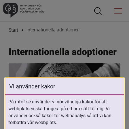
Öppna
Öppna
Menyn
sökrutan
Internationella adoptioner
Start
Internationella adoptioner
Vi använder kakor
På mfof.se använder vi nödvändiga kakor för att
webbplatsen ska fungera på ett bra sätt för dig. Vi
Oavsett om du är adopterad, 
använder också kakor för webbanalys så att vi kan
adoptivförälder eller arbetar med 
förbättra vår webbplats.
internationell adoption så kan du ha 