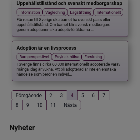
Uppehållstillstånd och svenskt medborgarskap
Information
Vägledning
Lagstiftning
Internationellt
För resan till Sverige ska barnet ha svenskt pass eller
uppehållstillstånd. Om barnet blir svensk medborgare
genom adoptionen ska adoptivföräldrarna ...
Adoption är en livsprocess
Barnperspektivet
Psykisk hälsa
Forskning
I Sverige finns cirka 60 000 internationellt adopterade varav
många idag är vuxna. Att bli adopterad är inte en enstaka
händelse som berör en individ...
Föregående
2
3
4
5
6
7
8
9
10
11
Nästa
Nyheter