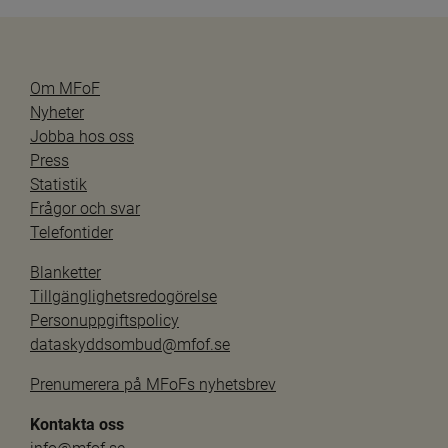
Om MFoF
Nyheter
Jobba hos oss
Press
Statistik
Frågor och svar
Telefontider
Blanketter
Tillgänglighetsredogörelse
Personuppgiftspolicy
dataskyddsombud@mfof.se
Prenumerera på MFoFs nyhetsbrev
Kontakta oss