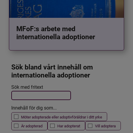
MFoF:s arbete med
internationella adoptioner
Sök bland vårt innehåll om 
internationella adoptioner
Det här formuläret postas automatiskt
Sök med fritext
Filtrera resultatet
Innehåll för dig som...
Möter adopterade eller adoptivföräldrar i ditt yrke
Är adopterad
Har adopterat
Vill adoptera