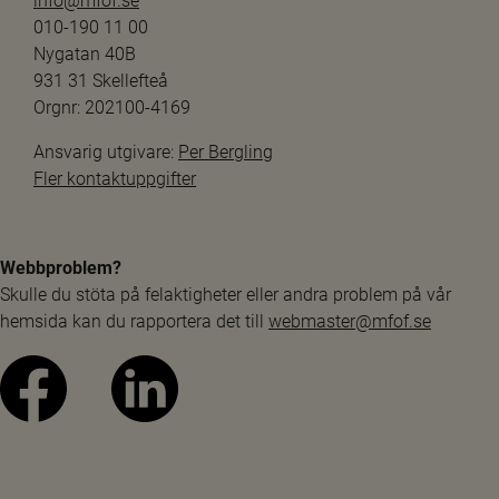
info@mfof.se
010-190 11 00
Nygatan 40B
931 31 Skellefteå
Orgnr: 202100-4169
Ansvarig utgivare: 
Per Bergling
Fler kontaktuppgifter
Webbproblem?
Skulle du stöta på felaktigheter eller andra problem på vår 
hemsida kan du rapportera det till 
webmaster@mfof.se