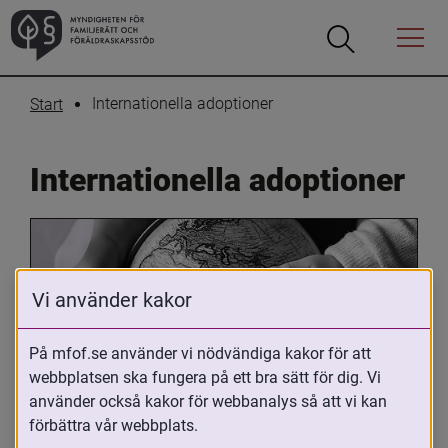
Öppna
Öppna
Menyn
sökrutan
Internationella adoptioner
Start
Internationella adoptioner
Vi använder kakor
På mfof.se använder vi nödvändiga kakor för att
webbplatsen ska fungera på ett bra sätt för dig. Vi
Oavsett om du är adopterad, 
använder också kakor för webbanalys så att vi kan
adoptivförälder eller arbetar med 
förbättra vår webbplats.
internationell adoption så kan du ha 