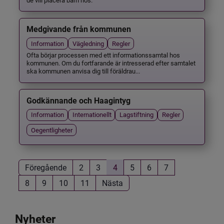
Medgivande från kommunen
Information
Vägledning
Regler
Ofta börjar processen med ett informationssamtal hos
kommunen. Om du fortfarande är intresserad efter samtalet
ska kommunen anvisa dig till föräldrau...
Godkännande och Haagintyg
Information
Internationellt
Lagstiftning
Regler
Oegentligheter
Föregående
2
3
4
5
6
7
8
9
10
11
Nästa
Nyheter