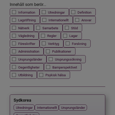
Innehåll som berör...
Information
Utredningar
Definition
Lagstiftning
Internationellt
Ansvar
Nätverk
Samarbete
Stöd
Vägledning
Regler
Lagar
Föreskrifter
Verktyg
Forskning
Administration
Publikationer
Ursprungsländer
Ursprungssökning
Oegentligheter
Barnperspektivet
Utbildning
Psykisk hälsa
Sydkorea
Utredningar
Internationellt
Ursprungsländer