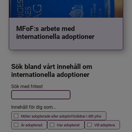
MFoF:s arbete med
internationella adoptioner
Sök bland vårt innehåll om 
internationella adoptioner
Det här formuläret postas automatiskt
Sök med fritext
Filtrera resultatet
Innehåll för dig som...
Möter adopterade eller adoptivföräldrar i ditt yrke
Är adopterad
Har adopterat
Vill adoptera