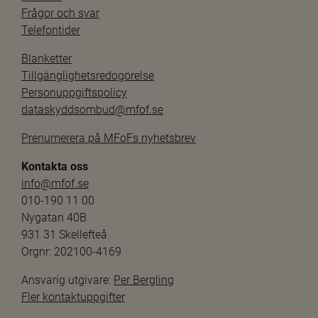
Frågor och svar
Telefontider
Blanketter
Tillgänglighetsredogörelse
Personuppgiftspolicy
dataskyddsombud@mfof.se
Prenumerera på MFoFs nyhetsbrev
Kontakta oss
info@mfof.se
010-190 11 00
Nygatan 40B
931 31 Skellefteå
Orgnr: 202100-4169
Ansvarig utgivare: 
Per Bergling
Fler kontaktuppgifter