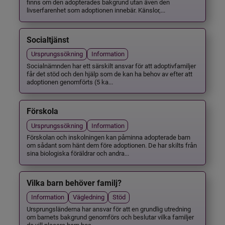
finns om den adopterades bakgrund utan även den
livserfarenhet som adoptionen innebär. Känslor,...
Socialtjänst
Ursprungssökning
Information
Socialnämnden har ett särskilt ansvar för att adoptivfamiljer
får det stöd och den hjälp som de kan ha behov av efter att
adoptionen genomförts (5 ka...
Förskola
Ursprungssökning
Information
Förskolan och inskolningen kan påminna adopterade barn
om sådant som hänt dem före adoptionen. De har skilts från
sina biologiska föräldrar och andra...
Vilka barn behöver familj?
Information
Vägledning
Stöd
Ursprungsländerna har ansvar för att en grundlig utredning
om barnets bakgrund genomförs och beslutar vilka familjer
de vill placera barn hos.