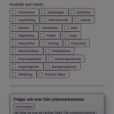
Innehåll som berör...
Information
Utredningar
Definition
Lagstiftning
Internationellt
Ansvar
Nätverk
Samarbete
Stöd
Vägledning
Regler
Lagar
Föreskrifter
Verktyg
Forskning
Administration
Publikationer
Ursprungsländer
Ursprungssökning
Oegentligheter
Barnperspektivet
Utbildning
Psykisk hälsa
Frågor och svar från yrkesverksamma
Information
Här hittar du svar på vanliga frågor från yrkesverksamma i