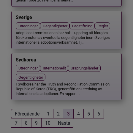
Sverige
Utredningar
Oegentligheter
Lagstiftning
Regler
Adoptionskommissionen har haft i uppdrag att klargöra
förekomsten av eventuella oegentligheter inom Sveriges
internationella adoptionsverksamhet. I j...
Sydkorea
Utredningar
Internationellt
Ursprungsländer
Oegentligheter
I Sydkorea har the Truth and Reconciliation Commission,
Republic of Korea (TRC), genomfört en utredning av
internationella adoptioner. En rapport ...
Föregående
1
2
3
4
5
6
7
8
9
10
Nästa