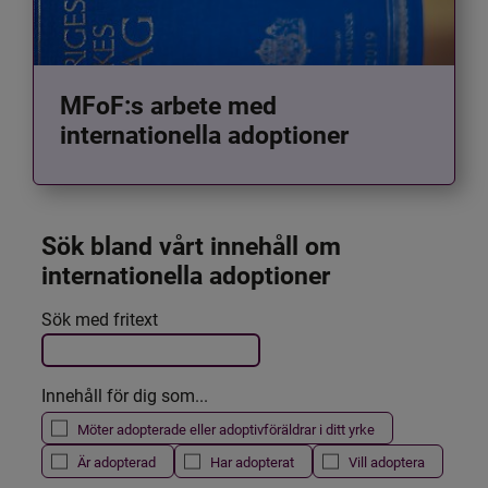
MFoF:s arbete med
internationella adoptioner
Sök bland vårt innehåll om 
internationella adoptioner
Det här formuläret postas automatiskt
Sök med fritext
Filtrera resultatet
Innehåll för dig som...
Möter adopterade eller adoptivföräldrar i ditt yrke
Är adopterad
Har adopterat
Vill adoptera