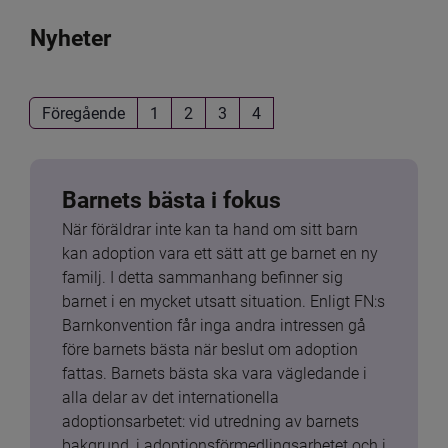
Nyheter
Föregående
1
2
3
4
Barnets bästa i fokus
När föräldrar inte kan ta hand om sitt barn 
kan adoption vara ett sätt att ge barnet en ny 
familj. I detta sammanhang befinner sig 
barnet i en mycket utsatt situation. Enligt FN:s 
Barnkonvention får inga andra intressen gå 
före barnets bästa när beslut om adoption 
fattas. Barnets bästa ska vara vägledande i 
alla delar av det internationella 
adoptionsarbetet: vid utredning av barnets 
bakgrund, i adoptionsförmedlingsarbetet och i 