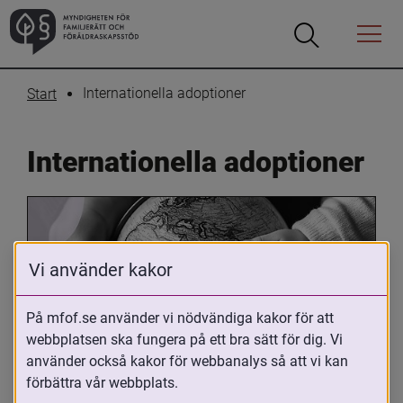
Öppna
Öppna
Menyn
sökrutan
Internationella adoptioner
Start
Internationella adoptioner
Vi använder kakor
På mfof.se använder vi nödvändiga kakor för att
webbplatsen ska fungera på ett bra sätt för dig. Vi
Oavsett om du är adopterad, 
använder också kakor för webbanalys så att vi kan
adoptivförälder eller arbetar med 
förbättra vår webbplats.
internationell adoption så kan du ha 