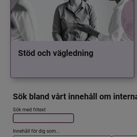
Stöd och vägledning
Sök bland vårt innehåll om intern
Det här formuläret postas automatiskt
Filtrera resultatet
Sök med fritext
Innehåll för dig som...