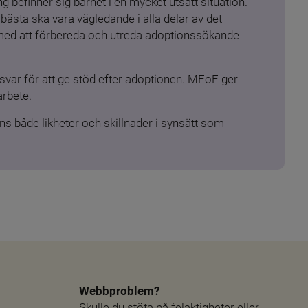
 befinner sig barnet i en mycket utsatt situation. 
ästa ska vara vägledande i alla delar av det 
 med att förbereda och utreda adoptionssökande 
ar för att ge stöd efter adoptionen. MFoF ger 
arbete.
s både likheter och skillnader i synsätt som 
Webbproblem?
Skulle du stöta på felaktigheter eller 