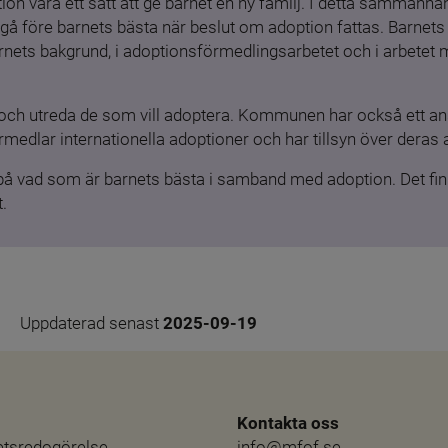
ion vara ett sätt att ge barnet en ny familj. I detta sammanhang
gå före barnets bästa när beslut om adoption fattas. Barnets b
barnets bakgrund, i adoptionsförmedlingsarbetet och i arbetet
och utreda de som vill adoptera. Kommunen har också ett ansv
medlar internationella adoptioner och har tillsyn över deras 
 på vad som är barnets bästa i samband med adoption. Det finn
.
Uppdaterad senast 
2025-09-19
Kontakta oss
hetsredogörelse
info@mfof.se