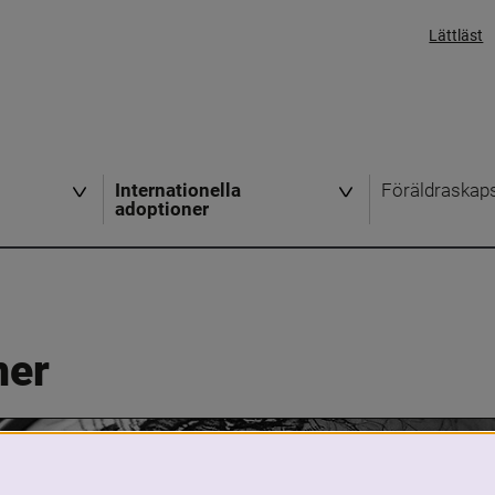
Lättläst
Internationella
Föräldraskap
adoptioner
ner