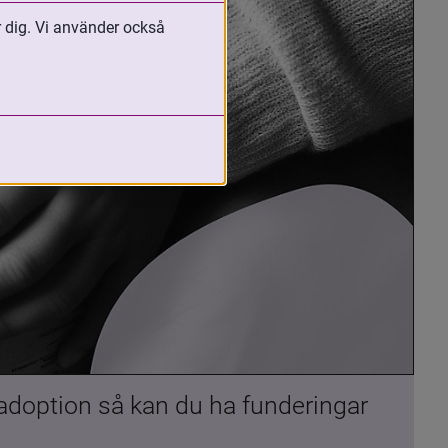
r dig. Vi använder också
 adoption så kan du ha funderingar 