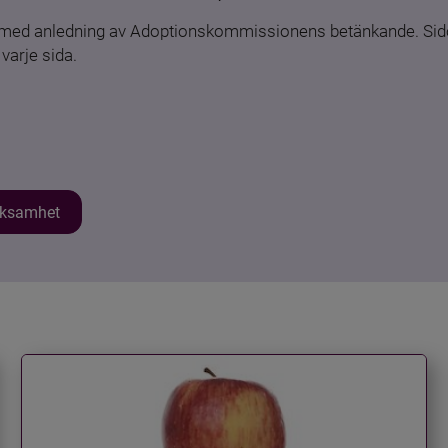
n med anledning av Adoptionskommissionens betänkande. Sido
varje sida.
erksamhet