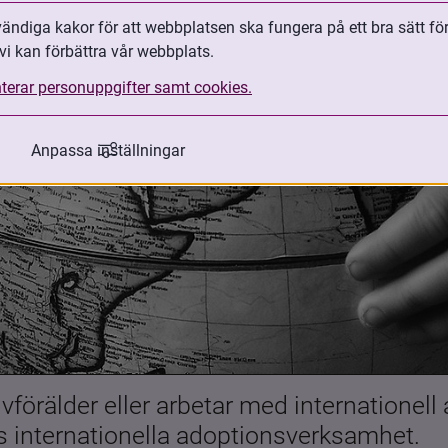
ndiga kakor för att webbplatsen ska fungera på ett bra sätt fö
vi kan förbättra vår webbplats.
terar personuppgifter samt cookies.
Anpassa inställningar
förälder eller arbetar med internationell
es internationella adoptionsverksamhet.