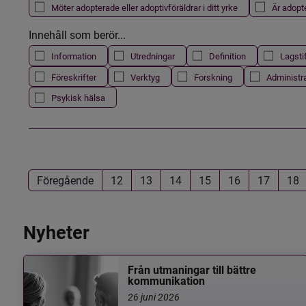
Möter adopterade eller adoptivföräldrar i ditt yrke
Är adopt
Innehåll som berör...
Information
Utredningar
Definition
Lagsti
Föreskrifter
Verktyg
Forskning
Administr
Psykisk hälsa
Föregående
12
13
14
15
16
17
18
Nyheter
Från utmaningar till bättre
kommunikation
26 juni 2026