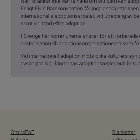
När föräldrar inte kan ta hand om sitt barn kan adopt
Enligt FN:s Barnkonvention får inga andra intressen 
internationella adoptionsarbetet: vid utredning av 
samt vid stöd efter adoption.
I Sverige har kommunerna ansvar för att förbereda 
auktorisation till adoptionsorganisationerna som för
Vid internationell adoption möts olika kulturers syn
avspeglar sig i ländernas adoptionsregler och beslut
Om MFoF
Blanketter
Nyheter
Tillgänglig