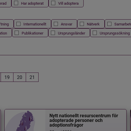
erad
Har adopterat
Vill adoptera
ftning
Internationellt
Ansvar
Nätverk
Samarbet
ation
Publikationer
Ursprungsländer
Ursprungssökning
19
20
21
Nytt nationellt resurscentrum för
adopterade personer och
adoptionsfrågor