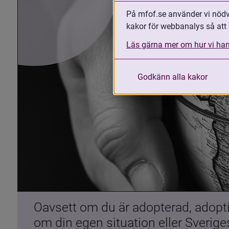
På mfof.se använder vi nödvä
kakor för webbanalys så att 
Läs gärna mer om hur vi han
Godkänn alla kakor
Oavsett om du är adopterad, adoptiv
om din egen situation eller Sverig