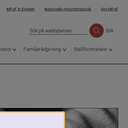
MFoF in English
Nationella minoritetsspråk
Om MFoF
Sök
sstöd
Familjerådgivning
Ställföreträdare