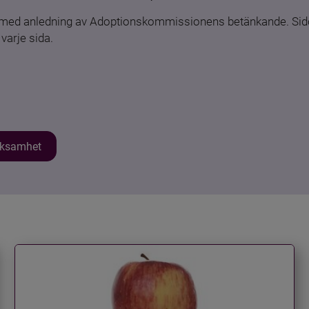
n med anledning av Adoptionskommissionens betänkande. Sido
varje sida.
erksamhet