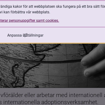
ndiga kakor för att webbplatsen ska fungera på ett bra sätt fö
vi kan förbättra vår webbplats.
terar personuppgifter samt cookies.
Anpassa inställningar
förälder eller arbetar med internationell
es internationella adoptionsverksamhet.