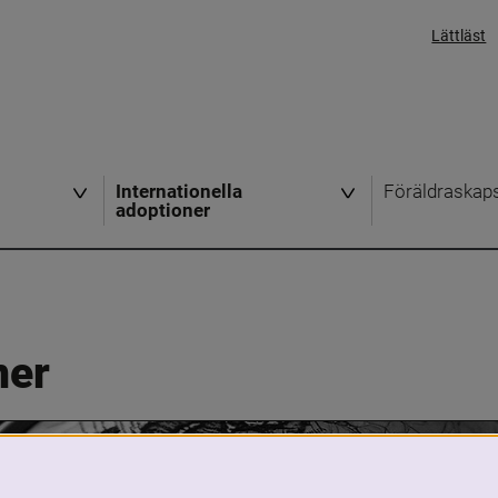
Lättläst
Internationella
Föräldraskap
adoptioner
ner