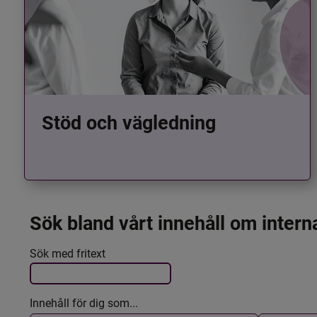
Stöd och vägledning
Sök bland vårt innehåll om intern
Det här formuläret postas automatiskt
Filtrera resultatet
Sök med fritext
Innehåll för dig som...