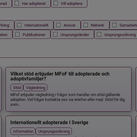
erad
Har adopterat
Vill adoptera
ftning
Internationellt
Ansvar
Nätverk
Samarbet
ation
Publikationer
Ursprungsländer
Ursprungssökning
Vilket stöd erbjuder MFoF till adopterade och
adoptivfamiljer?
Stöd
Vägledning
MFof erbjuder vägledning i frågor som handlar om stöd gällande
adoption. Vid frågor kontakta oss via telefon eller mejl. Stöd för dig
som...
Internationellt adopterade i Sverige
Information
Ursprungssökning