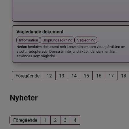
Vägledande dokument
Information
Ursprungssökning
Vägledning
Nedan beskrivs dokument och konventioner som visar på vikten av
stöd till adopterade. Dessa är inte juridiskt bindande, men kan
användas som vägledni...
Föregående
12
13
14
15
16
17
18
Nyheter
Föregående
1
2
3
4