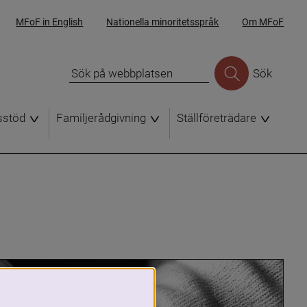
MFoF in English
Nationella minoritetsspråk
Om MFoF
Sök
sstöd
Familjerådgivning
Ställföreträdare