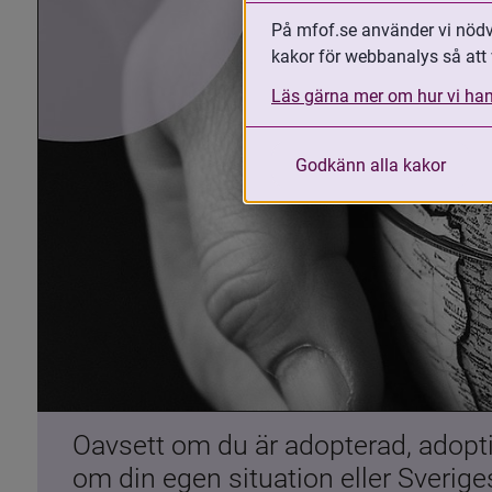
På mfof.se använder vi nödvä
kakor för webbanalys så att 
Läs gärna mer om hur vi han
Godkänn alla kakor
Oavsett om du är adopterad, adoptiv
om din egen situation eller Sverig