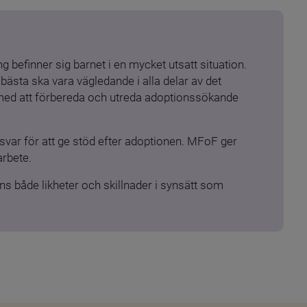
 befinner sig barnet i en mycket utsatt situation. 
ästa ska vara vägledande i alla delar av det 
 med att förbereda och utreda adoptionssökande 
ar för att ge stöd efter adoptionen. MFoF ger 
arbete.
s både likheter och skillnader i synsätt som 