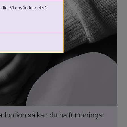
r dig. Vi använder också
 adoption så kan du ha funderingar 