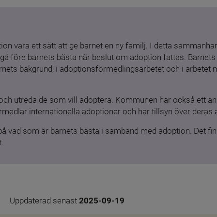
ion vara ett sätt att ge barnet en ny familj. I detta sammanhang
gå före barnets bästa när beslut om adoption fattas. Barnets b
barnets bakgrund, i adoptionsförmedlingsarbetet och i arbetet
och utreda de som vill adoptera. Kommunen har också ett ansv
medlar internationella adoptioner och har tillsyn över deras 
 på vad som är barnets bästa i samband med adoption. Det finn
.
Uppdaterad senast 
2025-09-19