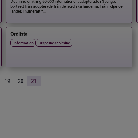
Det finns omkring 60 000 internationellt adopterade i Sverige,
bortsett från adopterade från de nordiska länderna. Från följande
länder, i numerärt f...
Ordlista
Information
Ursprungssökning
19
20
21