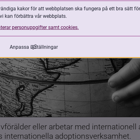
ndiga kakor för att webbplatsen ska fungera på ett bra sätt fö
vi kan förbättra vår webbplats.
terar personuppgifter samt cookies.
Anpassa inställningar
förälder eller arbetar med internationell
es internationella adoptionsverksamhet.