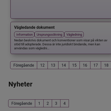
Vägledande dokument
Information
Ursprungssökning
Vägledning
Nedan beskrivs dokument och konventioner som visar på vikten av
stöd till adopterade. Dessa är inte juridiskt bindande, men kan
användas som vägledni...
Föregående
12
13
14
15
16
17
18
Nyheter
Föregående
1
2
3
4