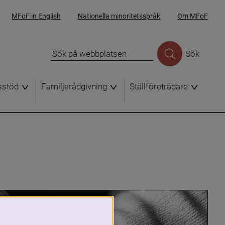
MFoF in English
Nationella minoritetsspråk
Om MFoF
Sök
sstöd
Familjerådgivning
Ställföreträdare