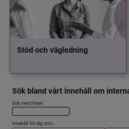
Stöd och vägledning
Sök bland vårt innehåll om intern
Det här formuläret postas automatiskt
Filtrera resultatet
Sök med fritext
Innehåll för dig som...