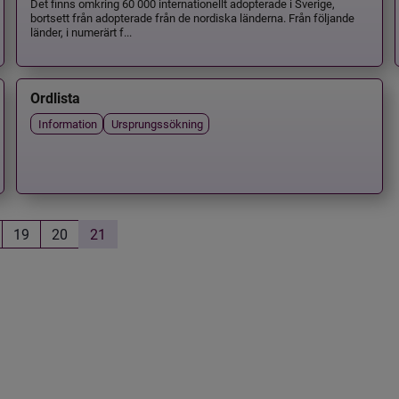
Det finns omkring 60 000 internationellt adopterade i Sverige,
bortsett från adopterade från de nordiska länderna. Från följande
länder, i numerärt f...
Ordlista
Information
Ursprungssökning
19
20
21