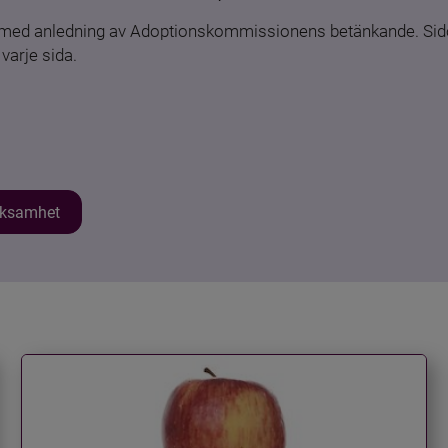
n med anledning av Adoptionskommissionens betänkande. Sido
varje sida.
erksamhet