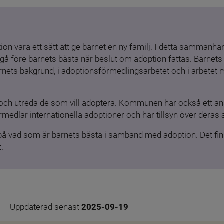
ion vara ett sätt att ge barnet en ny familj. I detta sammanhang
gå före barnets bästa när beslut om adoption fattas. Barnets b
barnets bakgrund, i adoptionsförmedlingsarbetet och i arbetet
och utreda de som vill adoptera. Kommunen har också ett ansv
medlar internationella adoptioner och har tillsyn över deras 
 på vad som är barnets bästa i samband med adoption. Det finn
.
Uppdaterad senast 
2025-09-19