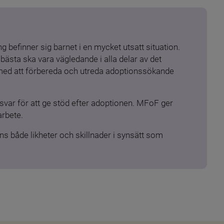
 befinner sig barnet i en mycket utsatt situation. 
ästa ska vara vägledande i alla delar av det 
 med att förbereda och utreda adoptionssökande 
ar för att ge stöd efter adoptionen. MFoF ger 
arbete.
s både likheter och skillnader i synsätt som 