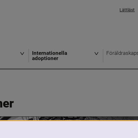
Lättläst
Internationella
Föräldraskap
adoptioner
ner