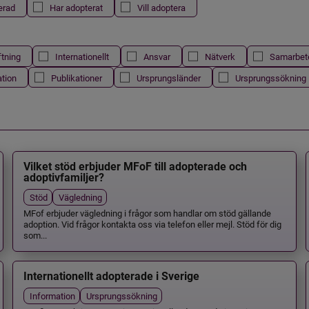
erad
Har adopterat
Vill adoptera
ftning
Internationellt
Ansvar
Nätverk
Samarbet
ation
Publikationer
Ursprungsländer
Ursprungssökning
Vilket stöd erbjuder MFoF till adopterade och
adoptivfamiljer?
Stöd
Vägledning
MFof erbjuder vägledning i frågor som handlar om stöd gällande
adoption. Vid frågor kontakta oss via telefon eller mejl. Stöd för dig
som...
Internationellt adopterade i Sverige
Information
Ursprungssökning