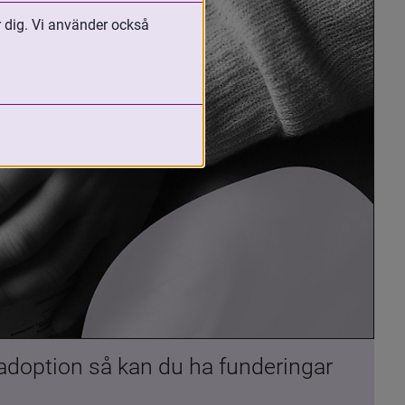
r dig. Vi använder också
 adoption så kan du ha funderingar 