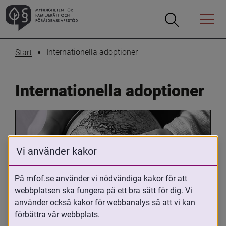
Öppna
Öppna
Menyn
sökrutan
Internationella adoptioner
Start
Internationella adoptioner
Vi använder kakor
På mfof.se använder vi nödvändiga kakor för att
webbplatsen ska fungera på ett bra sätt för dig. Vi
Oavsett om du är adopterad, 
använder också kakor för webbanalys så att vi kan
adoptivförälder eller arbetar med 
förbättra vår webbplats.
internationell adoption så kan du ha 