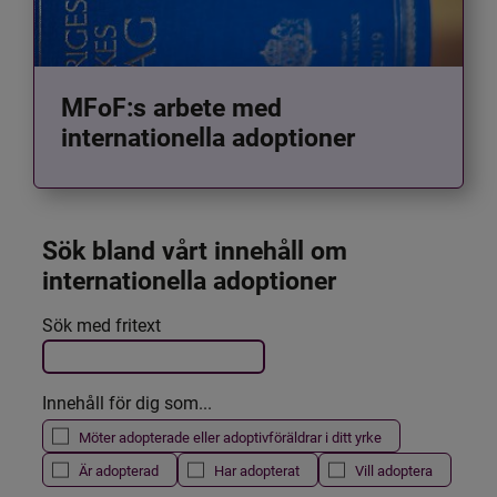
MFoF:s arbete med
internationella adoptioner
Sök bland vårt innehåll om 
internationella adoptioner
Det här formuläret postas automatiskt
Sök med fritext
Filtrera resultatet
Innehåll för dig som...
Möter adopterade eller adoptivföräldrar i ditt yrke
Är adopterad
Har adopterat
Vill adoptera