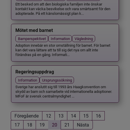
Ett besked om att den biologiska familjen inte önskar
kontakt kan väcka besvikelse och vara smärtsamt för den
adopterade. På ett känslomässigt plan k...
Mötet med barnet
Barnperspektivet
Information
Vägledning
Adoption innebär en stor omställning för barnet. För barnet
kan det vara lättare att ta till sig det nya om allt inte
förändras på en gång. Informati...
Regeringsuppdrag
Information
Ursprungssökning
Sverige har anslutit sig till 1993 års Haagkonvention om
skydd av barn och samarbete vid internationella adoptioner.
MFoF är svensk centralmyndighet ...
Föregående
12
13
14
15
16
17
18
19
20
21
Nästa