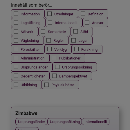
Innehåll som berör...
Information
Utredningar
Definition
Lagstiftning
Internationellt
Ansvar
Nätverk
Samarbete
Stöd
Vägledning
Regler
Lagar
Föreskrifter
Verktyg
Forskning
Administration
Publikationer
Ursprungsländer
Ursprungssökning
Oegentligheter
Barnperspektivet
Utbildning
Psykisk hälsa
Zimbabwe
Ursprungsländer
Ursprungssökning
Internationellt