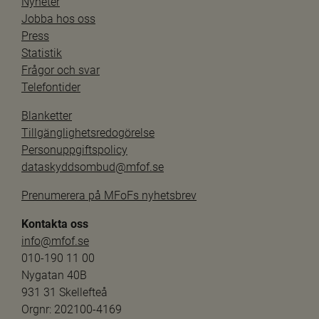
Nyheter
Jobba hos oss
Press
Statistik
Frågor och svar
Telefontider
Blanketter
Tillgänglighetsredogörelse
Personuppgiftspolicy
dataskyddsombud@mfof.se
Prenumerera på MFoFs nyhetsbrev
Kontakta oss
info@mfof.se
010-190 11 00
Nygatan 40B
931 31 Skellefteå
Orgnr: 202100-4169