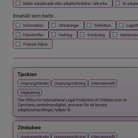
Möter adopterade eller adoptivföräldrar i ditt yrke
Är adopt
Innehåll som berör...
Information
Utredningar
Definition
Lagsti
Föreskrifter
Verktyg
Forskning
Administr
Psykisk hälsa
Tjeckien
Ursprungsländer
Ursprungssökning
Internationellt
Vägledning
The Office for International Legal Protection of Children som är
Tjeckiens centralmyndighet, ansvarar för att bevara
adoptionshandlingar, hjälper til...
Zimbabwe
Ursprungsländer
Ursprungssökning
Internationellt