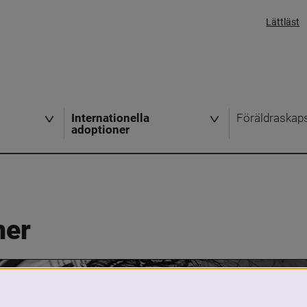
Lättläst
Internationella
Föräldraskap
adoptioner
ner