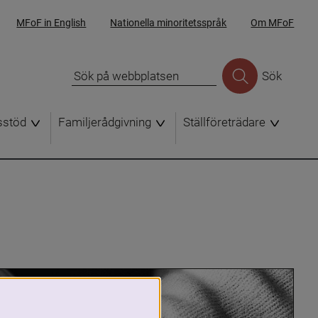
MFoF in English
Nationella minoritetsspråk
Om MFoF
Sök
sstöd
Familjerådgivning
Ställföreträdare