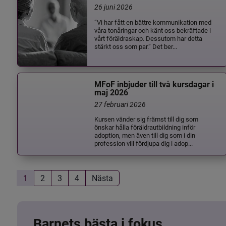
26 juni 2026
”Vi har fått en bättre kommunikation med
våra tonåringar och känt oss bekräftade i
vårt föräldraskap. Dessutom har detta
stärkt oss som par.” Det ber...
MFoF inbjuder till två kursdagar i
maj 2026
27 februari 2026
Kursen vänder sig främst till dig som
önskar hålla föräldrautbildning inför
adoption, men även till dig som i din
profession vill fördjupa dig i adop...
1
2
3
4
Nästa
Barnets bästa i fokus