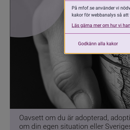
På mfof.se använder vi nödvä
kakor för webbanalys så att 
Läs gärna mer om hur vi han
Godkänn alla kakor
Oavsett om du är adopterad, adoptiv
om din egen situation eller Sverig