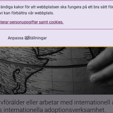
ndiga kakor för att webbplatsen ska fungera på ett bra sätt fö
vi kan förbättra vår webbplats.
terar personuppgifter samt cookies.
Anpassa inställningar
förälder eller arbetar med internationell
es internationella adoptionsverksamhet.