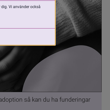
r dig. Vi använder också
 adoption så kan du ha funderingar 