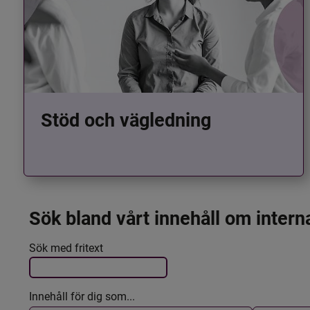
Stöd och vägledning
Sök bland vårt innehåll om intern
Det här formuläret postas automatiskt
Filtrera resultatet
Sök med fritext
Innehåll för dig som...