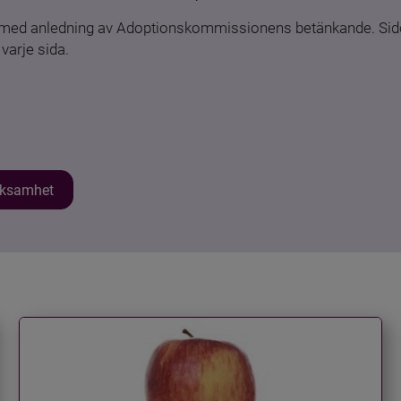
n med anledning av Adoptionskommissionens betänkande. Sido
varje sida.
erksamhet