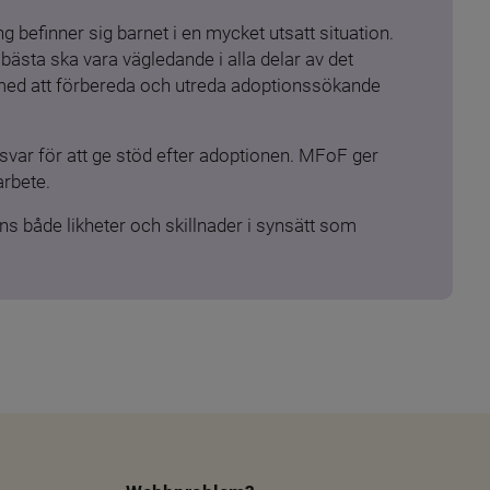
 befinner sig barnet i en mycket utsatt situation. 
ästa ska vara vägledande i alla delar av det 
 med att förbereda och utreda adoptionssökande 
ar för att ge stöd efter adoptionen. MFoF ger 
arbete.
s både likheter och skillnader i synsätt som 