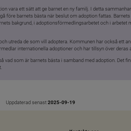
ion vara ett sätt att ge barnet en ny familj. I detta sammanhang
gå före barnets bästa när beslut om adoption fattas. Barnets b
barnets bakgrund, i adoptionsförmedlingsarbetet och i arbetet
och utreda de som vill adoptera. Kommunen har också ett ansv
medlar internationella adoptioner och har tillsyn över deras 
 på vad som är barnets bästa i samband med adoption. Det finn
.
Uppdaterad senast 
2025-09-19