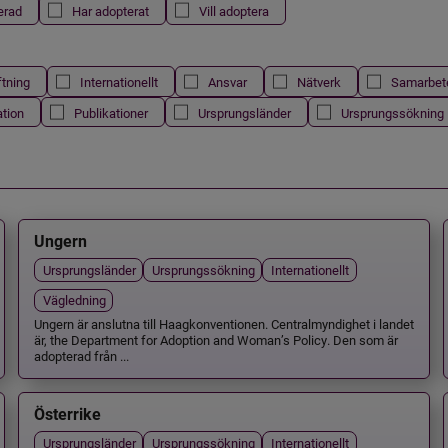
erad
Har adopterat
Vill adoptera
ftning
Internationellt
Ansvar
Nätverk
Samarbet
ation
Publikationer
Ursprungsländer
Ursprungssökning
Ungern
Ursprungsländer
Ursprungssökning
Internationellt
Vägledning
Ungern är anslutna till Haagkonventionen. Centralmyndighet i landet
är, the Department for Adoption and Woman’s Policy. Den som är
adopterad från ...
Österrike
Ursprungsländer
Ursprungssökning
Internationellt