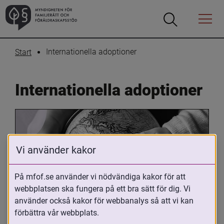
Öppna
Öppna
Menyn
sökrutan
Internationella adoptioner
Start
Internationella adoptioner
Vi använder kakor
På mfof.se använder vi nödvändiga kakor för att
webbplatsen ska fungera på ett bra sätt för dig. Vi
Oavsett om du är adopterad, 
använder också kakor för webbanalys så att vi kan
adoptivförälder eller arbetar med 
förbättra vår webbplats.
internationell adoption så kan du ha 