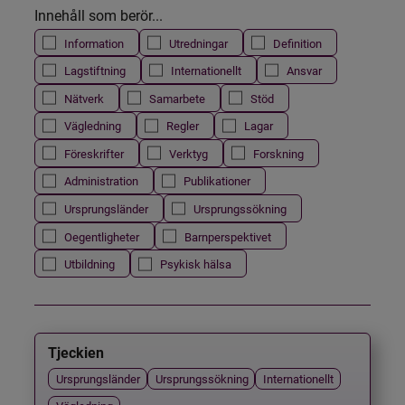
Innehåll som berör...
Information
Utredningar
Definition
Lagstiftning
Internationellt
Ansvar
Nätverk
Samarbete
Stöd
Vägledning
Regler
Lagar
Föreskrifter
Verktyg
Forskning
Administration
Publikationer
Ursprungsländer
Ursprungssökning
Oegentligheter
Barnperspektivet
Utbildning
Psykisk hälsa
Tjeckien
Ursprungsländer
Ursprungssökning
Internationellt