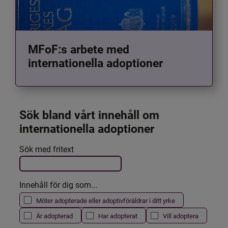
MFoF:s arbete med
internationella adoptioner
Sök bland vårt innehåll om 
internationella adoptioner
Det här formuläret postas automatiskt
Sök med fritext
Filtrera resultatet
Innehåll för dig som...
Möter adopterade eller adoptivföräldrar i ditt yrke
Är adopterad
Har adopterat
Vill adoptera