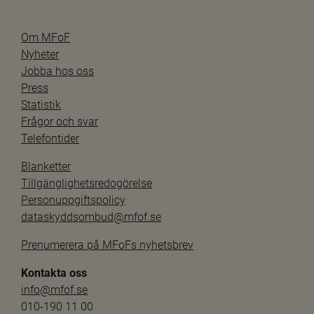
Om MFoF
Nyheter
Jobba hos oss
Press
Statistik
Frågor och svar
Telefontider
Blanketter
Tillgänglighetsredogörelse
Personuppgiftspolicy
dataskyddsombud@mfof.se
Prenumerera på MFoFs nyhetsbrev
Kontakta oss
info@mfof.se
010-190 11 00