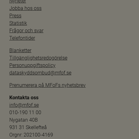
Nyheter
Jobba hos oss
Press
Statistik
Frågor och svar
Telefontider
Blanketter
Tillgänglighetsredogörelse
Personuppgiftspolicy
dataskyddsombud@mfof.se
Prenumerera på MFoFs nyhetsbrev
Kontakta oss
info@mfof.se
010-190 11 00
Nygatan 40B
931 31 Skellefteå
Orgnr: 202100-4169