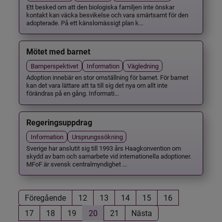
Ett besked om att den biologiska familjen inte önskar
kontakt kan väcka besvikelse och vara smärtsamt för den
adopterade. På ett känslomässigt plan k...
Mötet med barnet
Barnperspektivet
Information
Vägledning
Adoption innebär en stor omställning för barnet. För barnet
kan det vara lättare att ta till sig det nya om allt inte
förändras på en gång. Informati...
Regeringsuppdrag
Information
Ursprungssökning
Sverige har anslutit sig till 1993 års Haagkonvention om
skydd av barn och samarbete vid internationella adoptioner.
MFoF är svensk centralmyndighet ...
Föregående
12
13
14
15
16
17
18
19
20
21
Nästa