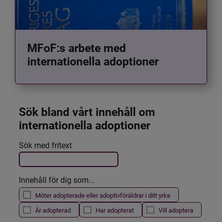
MFoF:s arbete med
internationella adoptioner
Sök bland vårt innehåll om 
internationella adoptioner
Det här formuläret postas automatiskt
Sök med fritext
Filtrera resultatet
Innehåll för dig som...
Möter adopterade eller adoptivföräldrar i ditt yrke
Är adopterad
Har adopterat
Vill adoptera