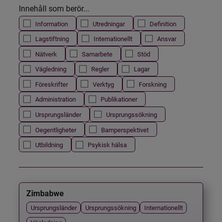
Innehåll som berör...
Information
Utredningar
Definition
Lagstiftning
Internationellt
Ansvar
Nätverk
Samarbete
Stöd
Vägledning
Regler
Lagar
Föreskrifter
Verktyg
Forskning
Administration
Publikationer
Ursprungsländer
Ursprungssökning
Oegentligheter
Barnperspektivet
Utbildning
Psykisk hälsa
Zimbabwe
Ursprungsländer
Ursprungssökning
Internationellt