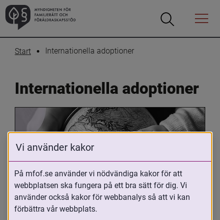
Öppna
Öppna
Menyn
sökrutan
Internationella adoptioner
Start
Internationella adoptioner
Vi använder kakor
På mfof.se använder vi nödvändiga kakor för att
webbplatsen ska fungera på ett bra sätt för dig. Vi
Oavsett om du är adopterad, 
använder också kakor för webbanalys så att vi kan
adoptivförälder eller arbetar med 
förbättra vår webbplats.
internationell adoption så kan du ha 