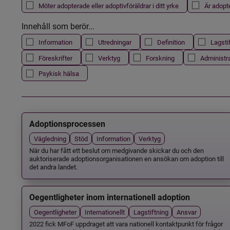
Möter adopterade eller adoptivföräldrar i ditt yrke
Är adopt
Innehåll som berör...
Information
Utredningar
Definition
Lagsti
Föreskrifter
Verktyg
Forskning
Administr
Psykisk hälsa
Adoptionsprocessen
Vägledning
Stöd
Information
Verktyg
När du har fått ett beslut om medgivande skickar du och den
auktoriserade adoptionsorganisationen en ansökan om adoption till
det andra landet.
Oegentligheter inom internationell adoption
Oegentligheter
Internationellt
Lagstiftning
Ansvar
2022 fick MFoF uppdraget att vara nationell kontaktpunkt för frågor