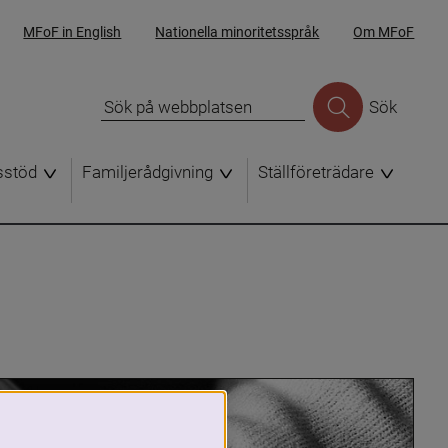
MFoF in English
Nationella minoritetsspråk
Om MFoF
Sök
sstöd
Familjerådgivning
Ställföreträdare