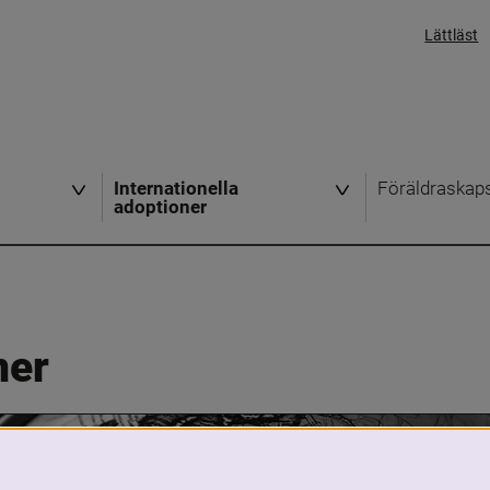
Lättläst
Internationella
Föräldraskap
adoptioner
ner