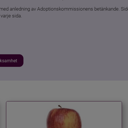
n med anledning av Adoptionskommissionens betänkande. Sido
varje sida.
erksamhet