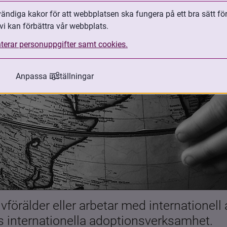
ndiga kakor för att webbplatsen ska fungera på ett bra sätt fö
vi kan förbättra vår webbplats.
terar personuppgifter samt cookies.
Anpassa inställningar
förälder eller arbetar med internationell
es internationella adoptionsverksamhet.