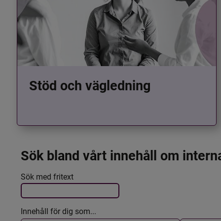
Stöd och vägledning
Sök bland vårt innehåll om intern
Det här formuläret postas automatiskt
Filtrera resultatet
Sök med fritext
Innehåll för dig som...