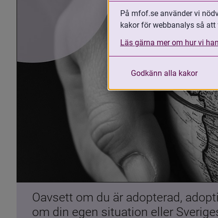
På mfof.se använder vi nödvä
kakor för webbanalys så att 
Läs gärna mer om hur vi han
Godkänn alla kakor
Oavsett om du är adopterad, adoptiv
om din egen situation eller Sverig