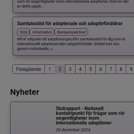
som rör oegentligheter inom internationella adoptioner. Som en del
av detta uppdr...
Samtalsstöd för adopterade och adoptivföräldrar
Stöd
Information
Barnperspektivet
MFoF erbjuder ett adoptionsspecifikt samtalsstöd för dig som är
internationellt adopterad eller adoptivförälder. Stödet kan ske
genom individuella, v...
Föregående
1
2
3
4
5
6
7
8
9
Nyheter
Slutrapport - Nationell
kontaktpunkt för frågor som rör
oegentligheter inom
internationella adoptioner
20 december 2024