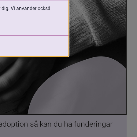
r dig. Vi använder också
 adoption så kan du ha funderingar 