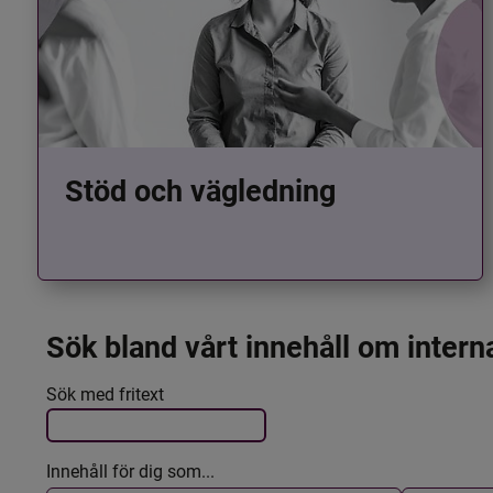
Stöd och vägledning
Sök bland vårt innehåll om intern
Det här formuläret postas automatiskt
Filtrera resultatet
Sök med fritext
Innehåll för dig som...