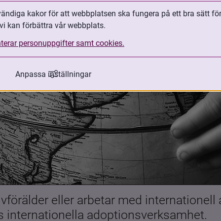
ndiga kakor för att webbplatsen ska fungera på ett bra sätt fö
vi kan förbättra vår webbplats.
terar personuppgifter samt cookies.
Anpassa inställningar
förälder eller arbetar med internationell
es internationella adoptionsverksamhet.