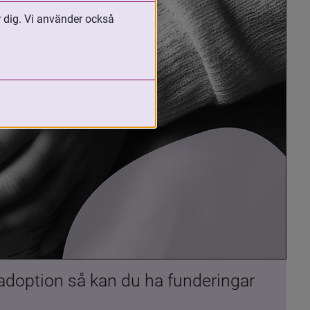
r dig. Vi använder också
 adoption så kan du ha funderingar 