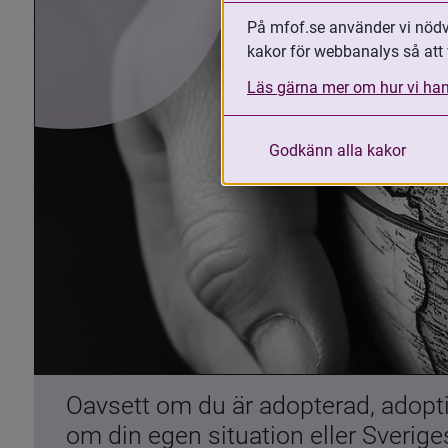
På mfof.se använder vi nödvä
kakor för webbanalys så att 
Läs gärna mer om hur vi han
Godkänn alla kakor
Oavsett om du är adopterad, adoptiv
om din egen situation eller Sverig