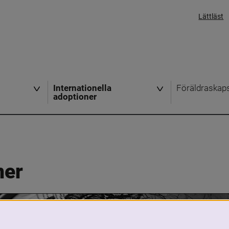
Lättläst
Internationella
Föräldraskap
adoptioner
ner