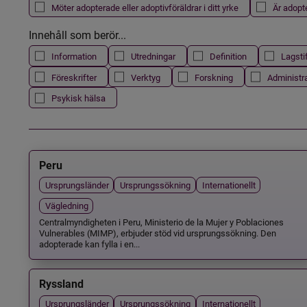
Möter adopterade eller adoptivföräldrar i ditt yrke
Är adopt
Innehåll som berör...
Information
Utredningar
Definition
Lagsti
Föreskrifter
Verktyg
Forskning
Administr
Psykisk hälsa
Peru
Ursprungsländer
Ursprungssökning
Internationellt
Vägledning
Centralmyndigheten i Peru, Ministerio de la Mujer y Poblaciones
Vulnerables (MIMP), erbjuder stöd vid ursprungssökning. Den
adopterade kan fylla i en...
Ryssland
Ursprungsländer
Ursprungssökning
Internationellt