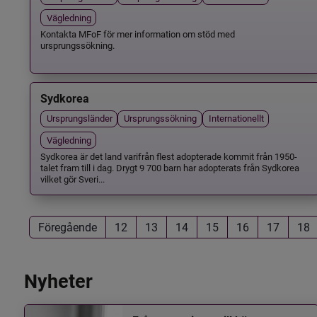
Vägledning
Kontakta MFoF för mer information om stöd med
ursprungssökning.
Sydkorea
Ursprungsländer
Ursprungssökning
Internationellt
Vägledning
Sydkorea är det land varifrån flest adopterade kommit från 1950-
talet fram till i dag. Drygt 9 700 barn har adopterats från Sydkorea
vilket gör Sveri...
Föregående
12
13
14
15
16
17
18
Nyheter