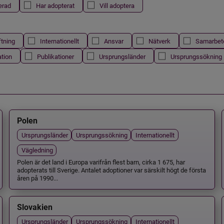
erad
Har adopterat
Vill adoptera
ftning
Internationellt
Ansvar
Nätverk
Samarbet
ation
Publikationer
Ursprungsländer
Ursprungssökning
Polen
Ursprungsländer
Ursprungssökning
Internationellt
Vägledning
Polen är det land i Europa varifrån flest barn, cirka 1 675, har
adopterats till Sverige. Antalet adoptioner var särskilt högt de första
åren på 1990...
Slovakien
Ursprungsländer
Ursprungssökning
Internationellt