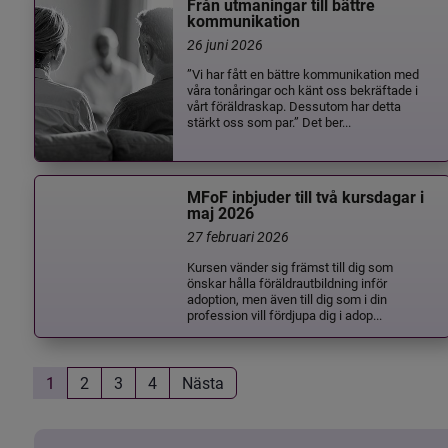
Från utmaningar till bättre
kommunikation
26 juni 2026
”Vi har fått en bättre kommunikation med
våra tonåringar och känt oss bekräftade i
vårt föräldraskap. Dessutom har detta
stärkt oss som par.” Det ber...
MFoF inbjuder till två kursdagar i
maj 2026
27 februari 2026
Kursen vänder sig främst till dig som
önskar hålla föräldrautbildning inför
adoption, men även till dig som i din
profession vill fördjupa dig i adop...
1
2
3
4
Nästa