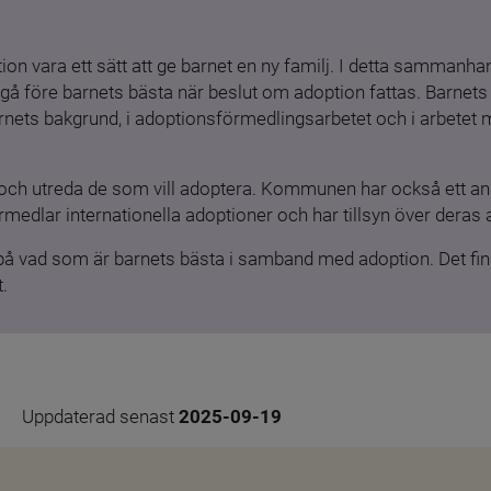
ion vara ett sätt att ge barnet en ny familj. I detta sammanhang
gå före barnets bästa när beslut om adoption fattas. Barnets b
barnets bakgrund, i adoptionsförmedlingsarbetet och i arbetet
och utreda de som vill adoptera. Kommunen har också ett ansv
medlar internationella adoptioner och har tillsyn över deras 
 på vad som är barnets bästa i samband med adoption. Det finn
.
Uppdaterad senast 
2025-09-19