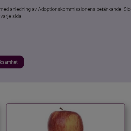
n med anledning av Adoptionskommissionens betänkande. Sido
varje sida.
erksamhet