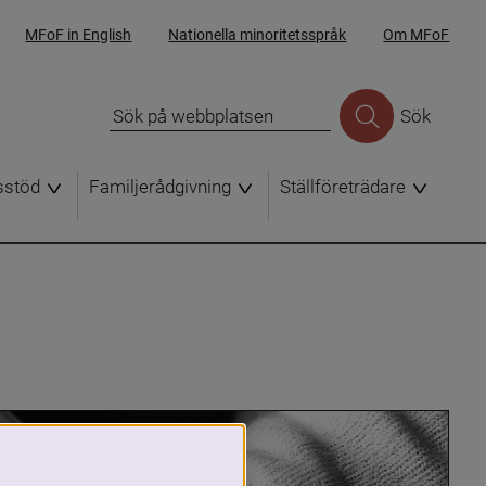
MFoF in English
Nationella minoritetsspråk
Om MFoF
Sök
sstöd
Familjerådgivning
Ställföreträdare