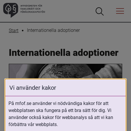
Öppna
Öppna
Menyn
sökrutan
Internationella adoptioner
Start
Internationella adoptioner
Vi använder kakor
På mfof.se använder vi nödvändiga kakor för att
webbplatsen ska fungera på ett bra sätt för dig. Vi
Oavsett om du är adopterad, 
använder också kakor för webbanalys så att vi kan
adoptivförälder eller arbetar med 
förbättra vår webbplats.
internationell adoption så kan du ha 