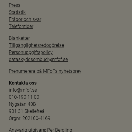
Press
Statistik
Frågor och svar
Telefontider
Blanketter
Tillgänglighetsredogörelse
Personuppgiftspolicy
dataskyddsombud@mfof.se
Prenumerera på MFoFs nyhetsbrev
Kontakta oss
info@mfof.se
010-190 11 00
Nygatan 40B
931 31 Skellefteå
Orgnr: 202100-4169
Ansvarig utgivare: 
Per Bergling