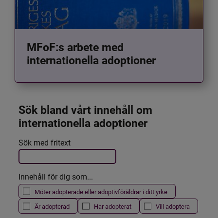
MFoF:s arbete med
internationella adoptioner
Sök bland vårt innehåll om 
internationella adoptioner
Det här formuläret postas automatiskt
Sök med fritext
Filtrera resultatet
Innehåll för dig som...
Möter adopterade eller adoptivföräldrar i ditt yrke
Är adopterad
Har adopterat
Vill adoptera