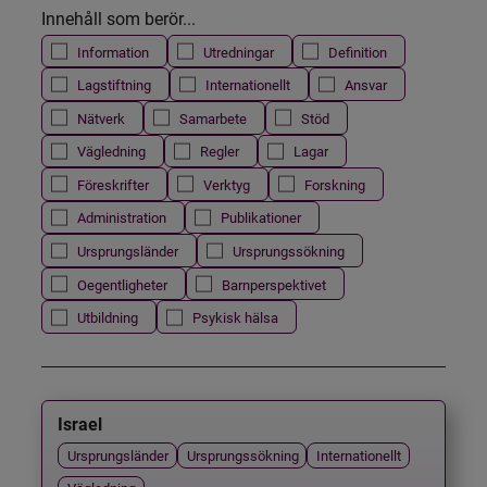
Innehåll som berör...
Information
Utredningar
Definition
Lagstiftning
Internationellt
Ansvar
Nätverk
Samarbete
Stöd
Vägledning
Regler
Lagar
Föreskrifter
Verktyg
Forskning
Administration
Publikationer
Ursprungsländer
Ursprungssökning
Oegentligheter
Barnperspektivet
Utbildning
Psykisk hälsa
Israel
Ursprungsländer
Ursprungssökning
Internationellt