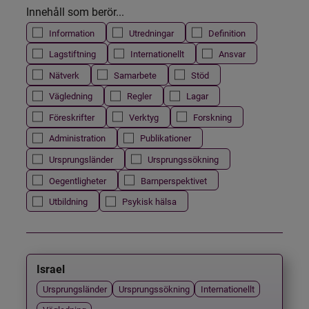
Innehåll som berör...
Information
Utredningar
Definition
Lagstiftning
Internationellt
Ansvar
Nätverk
Samarbete
Stöd
Vägledning
Regler
Lagar
Föreskrifter
Verktyg
Forskning
Administration
Publikationer
Ursprungsländer
Ursprungssökning
Oegentligheter
Barnperspektivet
Utbildning
Psykisk hälsa
Israel
Ursprungsländer
Ursprungssökning
Internationellt