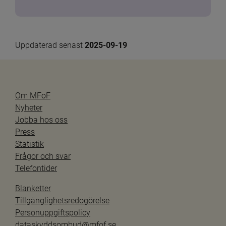
Uppdaterad senast 
2025-09-19
Om MFoF
Nyheter
Jobba hos oss
Press
Statistik
Frågor och svar
Telefontider
Blanketter
Tillgänglighetsredogörelse
Personuppgiftspolicy
dataskyddsombud@mfof.se