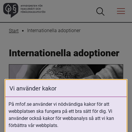
Öppna
Öppna
Menyn
sökrutan
Internationella adoptioner
Start
Internationella adoptioner
Vi använder kakor
På mfof.se använder vi nödvändiga kakor för att
webbplatsen ska fungera på ett bra sätt för dig. Vi
Oavsett om du är adopterad, 
använder också kakor för webbanalys så att vi kan
adoptivförälder eller arbetar med 
förbättra vår webbplats.
internationell adoption så kan du ha 