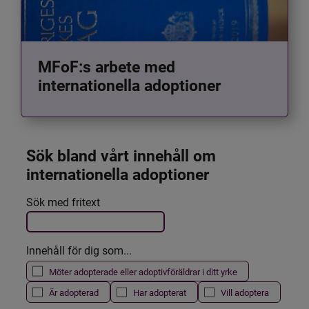
MFoF:s arbete med
internationella adoptioner
Sök bland vårt innehåll om 
internationella adoptioner
Det här formuläret postas automatiskt
Sök med fritext
Filtrera resultatet
Innehåll för dig som...
Möter adopterade eller adoptivföräldrar i ditt yrke
Är adopterad
Har adopterat
Vill adoptera