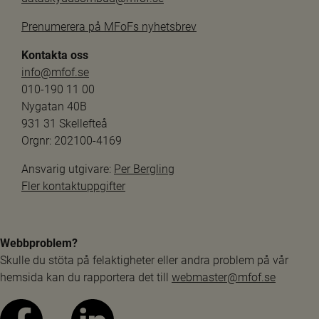
Prenumerera på MFoFs nyhetsbrev
Kontakta oss
info@mfof.se
010-190 11 00
Nygatan 40B
931 31 Skellefteå
Orgnr: 202100-4169
Ansvarig utgivare: 
Per Bergling
Fler kontaktuppgifter
Webbproblem?
Skulle du stöta på felaktigheter eller andra problem på vår 
hemsida kan du rapportera det till 
webmaster@mfof.se