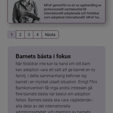
MFoF genomför nu en ny upphandling av
professionellt samtalsstöd till
internationellt adopterade och föräldrar
som adopterat internationellt. MFoF ha...
1
2
3
4
Nästa
Barnets bästa i fokus
När föräldrar inte kan ta hand om sitt barn 
kan adoption vara ett sätt att ge barnet en ny 
familj. I detta sammanhang befinner sig 
barnet i en mycket utsatt situation. Enligt FN:s 
Barnkonvention får inga andra intressen gå 
före barnets bästa när beslut om adoption 
fattas. Barnets bästa ska vara vägledande i 
alla delar av det internationella 
adoptionsarbetet: vid utredning av barnets 