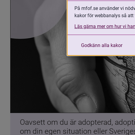
På mfof.se använder vi nödvä
kakor för webbanalys så att 
Läs gärna mer om hur vi han
Godkänn alla kakor
Oavsett om du är adopterad, adoptiv
om din egen situation eller Sverig