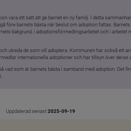
ion vara ett sätt att ge barnet en ny familj. I detta sammanhang
gå före barnets bästa när beslut om adoption fattas. Barnets b
barnets bakgrund, i adoptionsförmedlingsarbetet och i arbetet
och utreda de som vill adoptera. Kommunen har också ett ansv
medlar internationella adoptioner och har tillsyn över deras 
 på vad som är barnets bästa i samband med adoption. Det finn
.
Uppdaterad senast 
2025-09-19