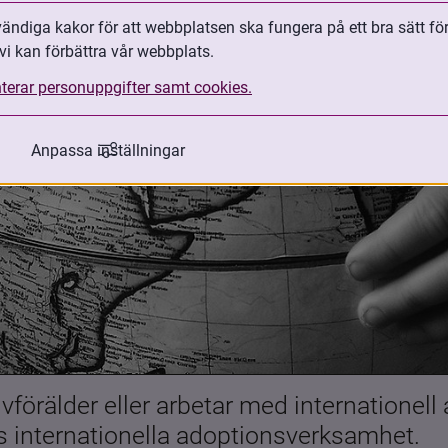
ndiga kakor för att webbplatsen ska fungera på ett bra sätt fö
vi kan förbättra vår webbplats.
terar personuppgifter samt cookies.
Anpassa inställningar
förälder eller arbetar med internationell
es internationella adoptionsverksamhet.