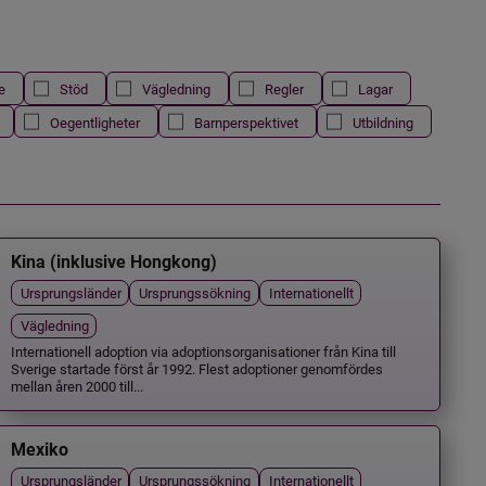
e
Stöd
Vägledning
Regler
Lagar
Oegentligheter
Barnperspektivet
Utbildning
Kina (inklusive Hongkong)
Ursprungsländer
Ursprungssökning
Internationellt
Vägledning
Internationell adoption via adoptionsorganisationer från Kina till
Sverige startade först år 1992. Flest adoptioner genomfördes
mellan åren 2000 till...
Mexiko
Ursprungsländer
Ursprungssökning
Internationellt