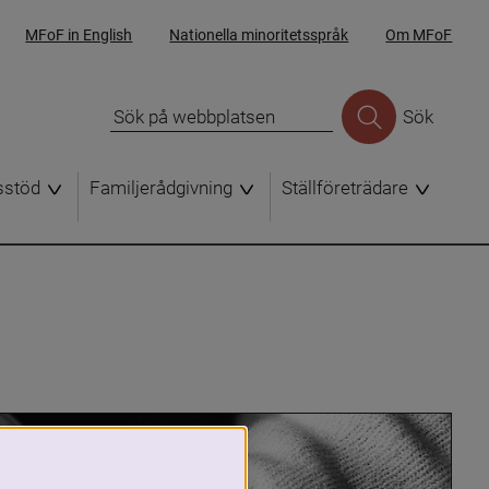
MFoF in English
Nationella minoritetsspråk
Om MFoF
Sök
sstöd
Familjerådgivning
Ställföreträdare