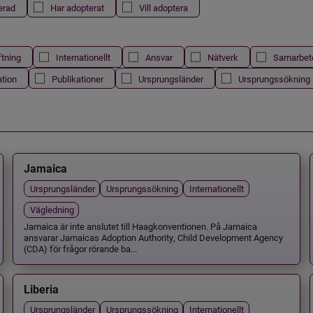
erad
Har adopterat
Vill adoptera
ftning
Internationellt
Ansvar
Nätverk
Samarbet
ation
Publikationer
Ursprungsländer
Ursprungssökning
Jamaica
Ursprungsländer
Ursprungssökning
Internationellt
Vägledning
Jamaica är inte anslutet till Haagkonventionen. På Jamaica
ansvarar Jamaicas Adoption Authority, Child Development Agency
(CDA) för frågor rörande ba...
Liberia
Ursprungsländer
Ursprungssökning
Internationellt