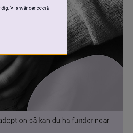
r dig. Vi använder också
 adoption så kan du ha funderingar 