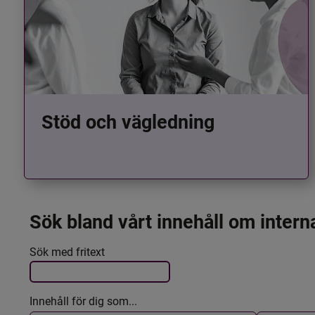
Stöd och vägledning
Sök bland vårt innehåll om intern
Det här formuläret postas automatiskt
Filtrera resultatet
Sök med fritext
Innehåll för dig som...