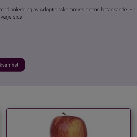
n med anledning av Adoptionskommissionens betänkande. Sido
varje sida.
erksamhet