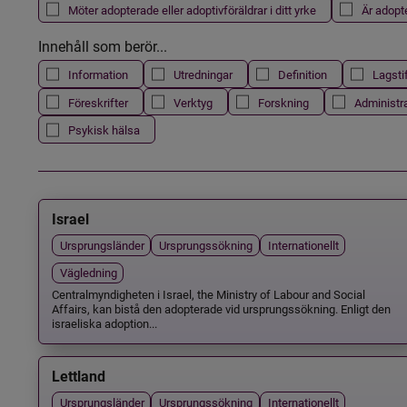
Möter adopterade eller adoptivföräldrar i ditt yrke
Är adopt
Innehåll som berör...
Information
Utredningar
Definition
Lagsti
Föreskrifter
Verktyg
Forskning
Administr
Psykisk hälsa
Israel
Ursprungsländer
Ursprungssökning
Internationellt
Vägledning
Centralmyndigheten i Israel, the Ministry of Labour and Social
Affairs, kan bistå den adopterade vid ursprungssökning. Enligt den
israeliska adoption...
Lettland
Ursprungsländer
Ursprungssökning
Internationellt