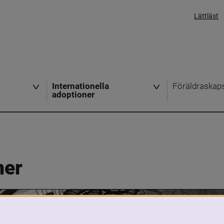
Lättläst
Internationella
Föräldraskap
adoptioner
ner