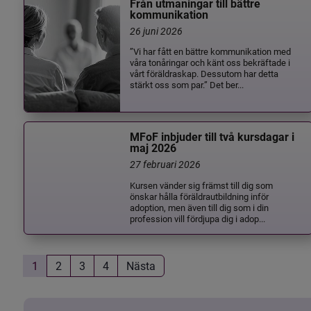
Från utmaningar till bättre
kommunikation
26 juni 2026
”Vi har fått en bättre kommunikation med
våra tonåringar och känt oss bekräftade i
vårt föräldraskap. Dessutom har detta
stärkt oss som par.” Det ber...
MFoF inbjuder till två kursdagar i
maj 2026
27 februari 2026
Kursen vänder sig främst till dig som
önskar hålla föräldrautbildning inför
adoption, men även till dig som i din
profession vill fördjupa dig i adop...
1
2
3
4
Nästa