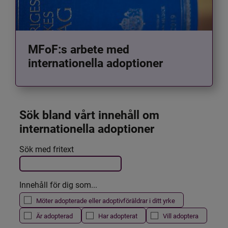
MFoF:s arbete med
internationella adoptioner
Sök bland vårt innehåll om 
internationella adoptioner
Det här formuläret postas automatiskt
Sök med fritext
Filtrera resultatet
Innehåll för dig som...
Möter adopterade eller adoptivföräldrar i ditt yrke
Är adopterad
Har adopterat
Vill adoptera