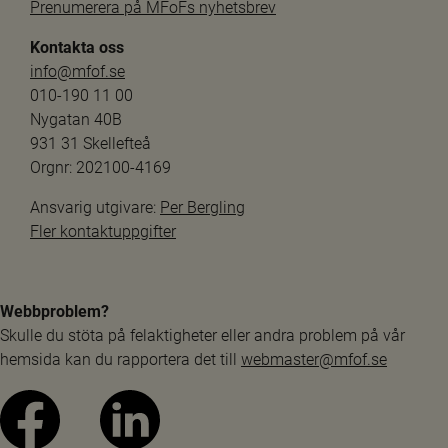
Prenumerera på MFoFs nyhetsbrev
Kontakta oss
info@mfof.se
010-190 11 00
Nygatan 40B
931 31 Skellefteå
Orgnr: 202100-4169
Ansvarig utgivare: 
Per Bergling
Fler kontaktuppgifter
Webbproblem?
Skulle du stöta på felaktigheter eller andra problem på vår 
hemsida kan du rapportera det till 
webmaster@mfof.se