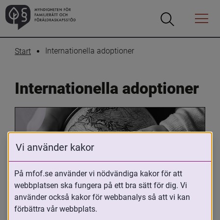
Öppna
Öppna
Menyn
sökrutan
Internationella adoptioner
Start
Internationella adoptioner
Vi använder kakor
På mfof.se använder vi nödvändiga kakor för att
webbplatsen ska fungera på ett bra sätt för dig. Vi
Oavsett om du är adopterad, 
använder också kakor för webbanalys så att vi kan
adoptivförälder eller arbetar med 
förbättra vår webbplats.
internationell adoption så kan du ha 