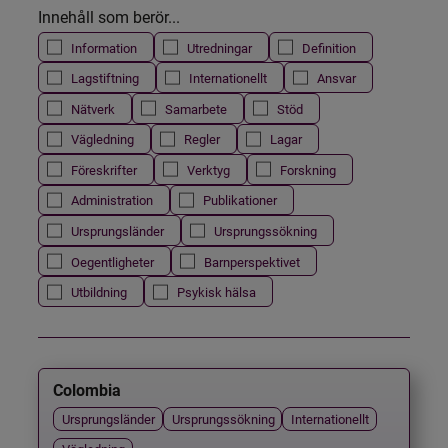
Innehåll som berör...
Information
Utredningar
Definition
Lagstiftning
Internationellt
Ansvar
Nätverk
Samarbete
Stöd
Vägledning
Regler
Lagar
Föreskrifter
Verktyg
Forskning
Administration
Publikationer
Ursprungsländer
Ursprungssökning
Oegentligheter
Barnperspektivet
Utbildning
Psykisk hälsa
Colombia
Ursprungsländer
Ursprungssökning
Internationellt