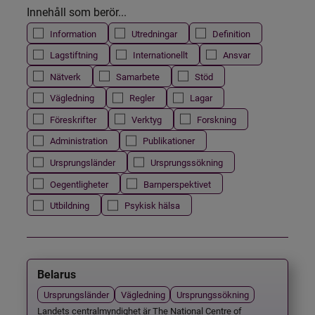
Innehåll som berör...
Information
Utredningar
Definition
Lagstiftning
Internationellt
Ansvar
Nätverk
Samarbete
Stöd
Vägledning
Regler
Lagar
Föreskrifter
Verktyg
Forskning
Administration
Publikationer
Ursprungsländer
Ursprungssökning
Oegentligheter
Barnperspektivet
Utbildning
Psykisk hälsa
Belarus
Ursprungsländer
Vägledning
Ursprungssökning
Landets centralmyndighet är The National Centre of