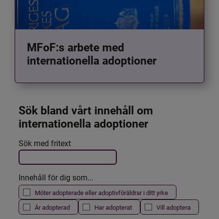
MFoF:s arbete med
internationella adoptioner
Sök bland vårt innehåll om 
internationella adoptioner
Det här formuläret postas automatiskt
Sök med fritext
Filtrera resultatet
Innehåll för dig som...
Möter adopterade eller adoptivföräldrar i ditt yrke
Är adopterad
Har adopterat
Vill adoptera