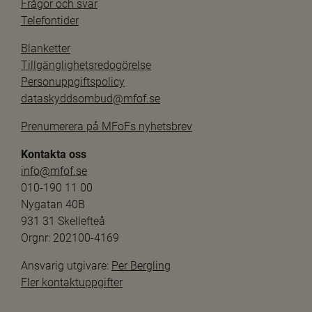
Frågor och svar
Telefontider
Blanketter
Tillgänglighetsredogörelse
Personuppgiftspolicy
dataskyddsombud@mfof.se
Prenumerera på MFoFs nyhetsbrev
Kontakta oss
info@mfof.se
010-190 11 00
Nygatan 40B
931 31 Skellefteå
Orgnr: 202100-4169
Ansvarig utgivare: 
Per Bergling
Fler kontaktuppgifter