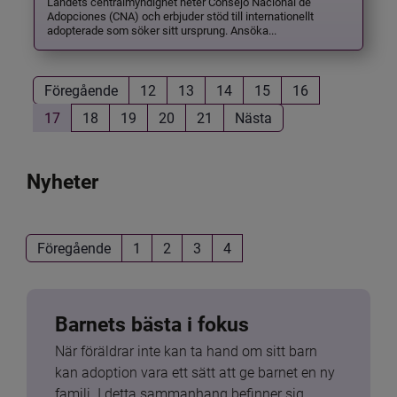
Landets centralmyndighet heter Consejo Nacional de
Adopciones (CNA) och erbjuder stöd till internationellt
adopterade som söker sitt ursprung. Ansöka...
Föregående
12
13
14
15
16
17
18
19
20
21
Nästa
Nyheter
Föregående
1
2
3
4
Barnets bästa i fokus
När föräldrar inte kan ta hand om sitt barn 
kan adoption vara ett sätt att ge barnet en ny 
familj. I detta sammanhang befinner sig 