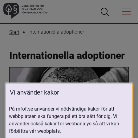
Öppna
Öppna
Menyn
sökrutan
Internationella adoptioner
Start
Internationella adoptioner
Vi använder kakor
På mfof.se använder vi nödvändiga kakor för att
webbplatsen ska fungera på ett bra sätt för dig. Vi
Oavsett om du är adopterad, 
använder också kakor för webbanalys så att vi kan
adoptivförälder eller arbetar med 
förbättra vår webbplats.
internationell adoption så kan du ha 