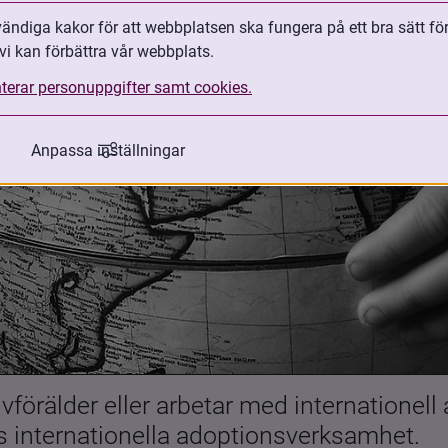
ndiga kakor för att webbplatsen ska fungera på ett bra sätt fö
vi kan förbättra vår webbplats.
terar personuppgifter samt cookies.
Anpassa inställningar
förälder eller arbetar med internationell
es internationella adoptionsverksamhet.