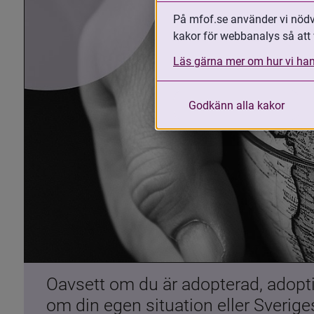
På mfof.se använder vi nödvä
kakor för webbanalys så att 
Läs gärna mer om hur vi han
Godkänn alla kakor
Oavsett om du är adopterad, adoptiv
om din egen situation eller Sverig