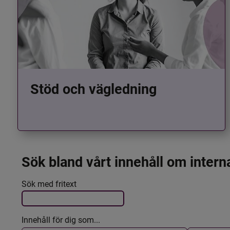
Stöd och vägledning
Sök bland vårt innehåll om intern
Det här formuläret postas automatiskt
Filtrera resultatet
Sök med fritext
Innehåll för dig som...