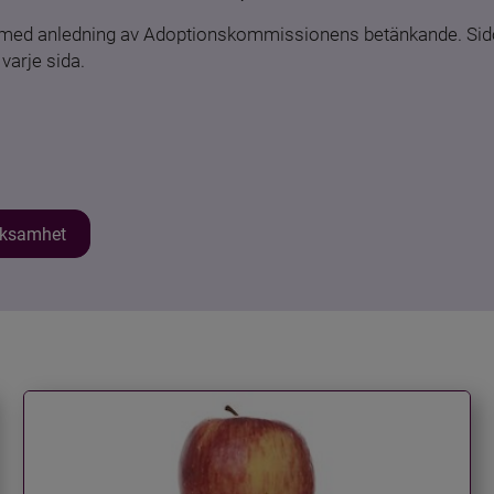
n med anledning av Adoptionskommissionens betänkande. Sido
varje sida.
erksamhet