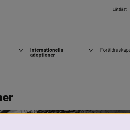
Lättläst
Internationella
Föräldraskap
adoptioner
ner