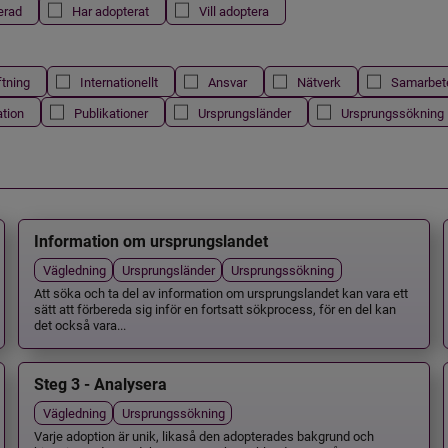
erad
Har adopterat
Vill adoptera
ftning
Internationellt
Ansvar
Nätverk
Samarbet
ation
Publikationer
Ursprungsländer
Ursprungssökning
Information om ursprungslandet
Vägledning
Ursprungsländer
Ursprungssökning
Att söka och ta del av information om ursprungslandet kan vara ett
sätt att förbereda sig inför en fortsatt sökprocess, för en del kan
det också vara...
Steg 3 - Analysera
Vägledning
Ursprungssökning
Varje adoption är unik, likaså den adopterades bakgrund och