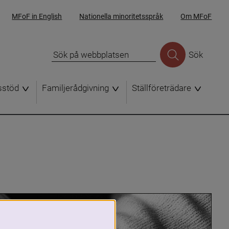
MFoF in English
Nationella minoritetsspråk
Om MFoF
Sök
sstöd
Familjerådgivning
Ställföreträdare