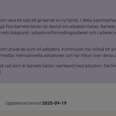
ion vara ett sätt att ge barnet en ny familj. I detta sammanhang
gå före barnets bästa när beslut om adoption fattas. Barnets b
barnets bakgrund, i adoptionsförmedlingsarbetet och i arbetet
och utreda de som vill adoptera. Kommunen har också ett ansv
medlar internationella adoptioner och har tillsyn över deras 
 på vad som är barnets bästa i samband med adoption. Det finn
.
Uppdaterad senast 
2025-09-19