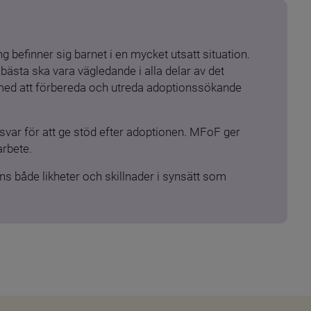
 befinner sig barnet i en mycket utsatt situation. 
ästa ska vara vägledande i alla delar av det 
 med att förbereda och utreda adoptionssökande 
ar för att ge stöd efter adoptionen. MFoF ger 
arbete.
s både likheter och skillnader i synsätt som 