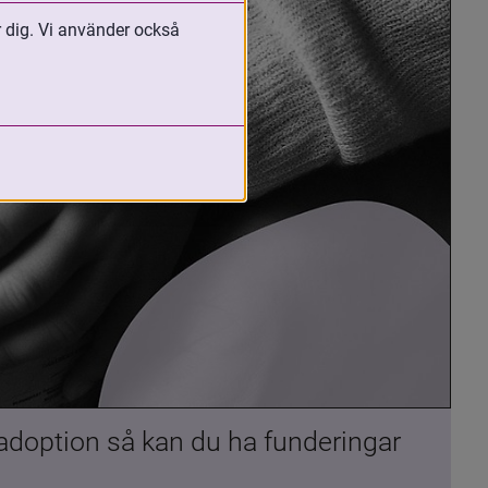
r dig. Vi använder också
 adoption så kan du ha funderingar 