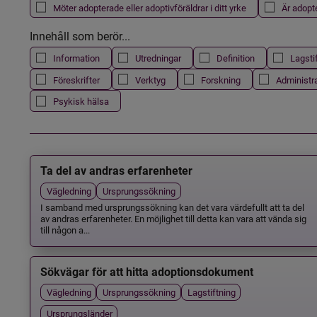
Möter adopterade eller adoptivföräldrar i ditt yrke
Är adopt
Innehåll som berör...
Information
Utredningar
Definition
Lagsti
Föreskrifter
Verktyg
Forskning
Administr
Psykisk hälsa
Ta del av andras erfarenheter
Vägledning
Ursprungssökning
I samband med ursprungssökning kan det vara värdefullt att ta del
av andras erfarenheter. En möjlighet till detta kan vara att vända sig
till någon a...
Sökvägar för att hitta adoptionsdokument
Vägledning
Ursprungssökning
Lagstiftning
Ursprungsländer