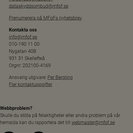
dataskyddsombud@mfof.se
Prenumerera på MFoFs nyhetsbrev
Kontakta oss
info@mfof.se
010-190 11 00
Nygatan 40B
931 31 Skellefteå
Orgnr: 202100-4169
Ansvarig utgivare: 
Per Bergling
Fler kontaktuppgifter
Webbproblem?
Skulle du stöta på felaktigheter eller andra problem på vår 
hemsida kan du rapportera det till 
webmaster@mfof.se