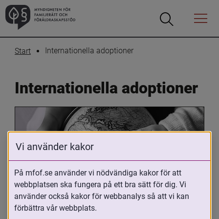
Öppna
Öppna
Menyn
sökrutan
Internationella adoptioner
Start
Internationella adoptioner
Vi använder kakor
På mfof.se använder vi nödvändiga kakor för att
webbplatsen ska fungera på ett bra sätt för dig. Vi
Oavsett om du är adopterad, 
använder också kakor för webbanalys så att vi kan
adoptivförälder eller arbetar med 
förbättra vår webbplats.
internationell adoption så kan du ha 