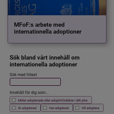
MFoF:s arbete med
internationella adoptioner
Sök bland vårt innehåll om 
internationella adoptioner
Det här formuläret postas automatiskt
Sök med fritext
Filtrera resultatet
Innehåll för dig som...
Möter adopterade eller adoptivföräldrar i ditt yrke
Är adopterad
Har adopterat
Vill adoptera