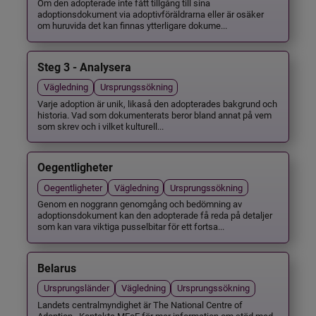
Om den adopterade inte fått tillgång till sina
adoptionsdokument via adoptivföräldrarna eller är osäker
om huruvida det kan finnas ytterligare dokume...
Steg 3 - Analysera
Vägledning
Ursprungssökning
Varje adoption är unik, likaså den adopterades bakgrund och
historia. Vad som dokumenterats beror bland annat på vem
som skrev och i vilket kulturell...
Oegentligheter
Oegentligheter
Vägledning
Ursprungssökning
Genom en noggrann genomgång och bedömning av
adoptionsdokument kan den adopterade få reda på detaljer
som kan vara viktiga pusselbitar för ett fortsa...
Belarus
Ursprungsländer
Vägledning
Ursprungssökning
Landets centralmyndighet är The National Centre of
Adoption . Kontakta MFoF för mer information om stöd med