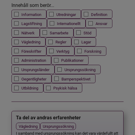
Innehåll som berör...
Information
Utredningar
Definition
Lagstiftning
Internationellt
Ansvar
Nätverk
Samarbete
Stöd
Vägledning
Regler
Lagar
Föreskrifter
Verktyg
Forskning
Administration
Publikationer
Ursprungsländer
Ursprungssökning
Oegentligheter
Barnperspektivet
Utbildning
Psykisk hälsa
Ta del av andras erfarenheter
Vägledning
Ursprungssökning
I samband med ursprungssökning kan det vara värdefullt att