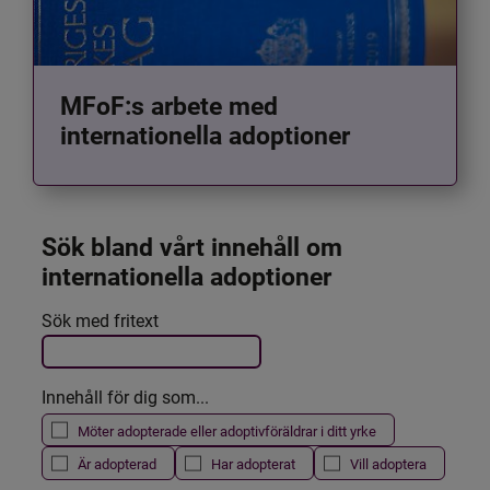
MFoF:s arbete med
internationella adoptioner
Sök bland vårt innehåll om 
internationella adoptioner
Det här formuläret postas automatiskt
Sök med fritext
Filtrera resultatet
Innehåll för dig som...
Möter adopterade eller adoptivföräldrar i ditt yrke
Är adopterad
Har adopterat
Vill adoptera