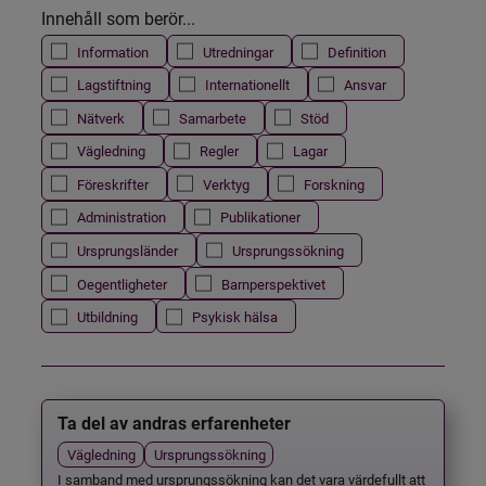
Innehåll som berör...
Information
Utredningar
Definition
Lagstiftning
Internationellt
Ansvar
Nätverk
Samarbete
Stöd
Vägledning
Regler
Lagar
Föreskrifter
Verktyg
Forskning
Administration
Publikationer
Ursprungsländer
Ursprungssökning
Oegentligheter
Barnperspektivet
Utbildning
Psykisk hälsa
Ta del av andras erfarenheter
Vägledning
Ursprungssökning
I samband med ursprungssökning kan det vara värdefullt att