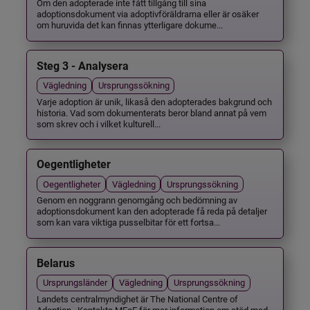
Om den adopterade inte fått tillgång till sina
adoptionsdokument via adoptivföräldrarna eller är osäker
om huruvida det kan finnas ytterligare dokume...
Steg 3 - Analysera
Vägledning
Ursprungssökning
Varje adoption är unik, likaså den adopterades bakgrund och
historia. Vad som dokumenterats beror bland annat på vem
som skrev och i vilket kulturell...
Oegentligheter
Oegentligheter
Vägledning
Ursprungssökning
Genom en noggrann genomgång och bedömning av
adoptionsdokument kan den adopterade få reda på detaljer
som kan vara viktiga pusselbitar för ett fortsa...
Belarus
Ursprungsländer
Vägledning
Ursprungssökning
Landets centralmyndighet är The National Centre of
Adoption . Kontakta MFoF för mer information om stöd med