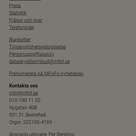
Press
Statistik
Frågor och svar
Telefontider
Blanketter
Tillgänglighetsredogörelse
Personuppgiftspolicy
dataskyddsombud@mfof.se
Prenumerera på MFoFs nyhetsbrev
Kontakta oss
info@mfof.se
010-190 11 00
Nygatan 40B
931 31 Skellefteå
Orgnr: 202100-4169
Ansvarig utgivare: 
Per Bergling