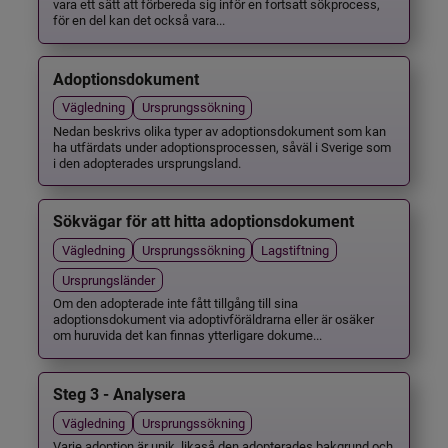
vara ett sätt att förbereda sig inför en fortsatt sökprocess,
för en del kan det också vara...
Adoptionsdokument
Vägledning
Ursprungssökning
Nedan beskrivs olika typer av adoptionsdokument som kan
ha utfärdats under adoptionsprocessen, såväl i Sverige som
i den adopterades ursprungsland.
Sökvägar för att hitta adoptionsdokument
Vägledning
Ursprungssökning
Lagstiftning
Ursprungsländer
Om den adopterade inte fått tillgång till sina
adoptionsdokument via adoptivföräldrarna eller är osäker
om huruvida det kan finnas ytterligare dokume...
Steg 3 - Analysera
Vägledning
Ursprungssökning
Varje adoption är unik, likaså den adopterades bakgrund och