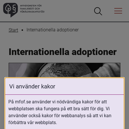
Öppna
Öppna
Menyn
sökrutan
Internationella adoptioner
Start
Internationella adoptioner
Vi använder kakor
På mfof.se använder vi nödvändiga kakor för att
webbplatsen ska fungera på ett bra sätt för dig. Vi
Oavsett om du är adopterad, 
använder också kakor för webbanalys så att vi kan
adoptivförälder eller arbetar med 
förbättra vår webbplats.
internationell adoption så kan du ha 