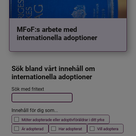
MFoF:s arbete med
internationella adoptioner
Sök bland vårt innehåll om 
internationella adoptioner
Det här formuläret postas automatiskt
Sök med fritext
Filtrera resultatet
Innehåll för dig som...
Möter adopterade eller adoptivföräldrar i ditt yrke
Är adopterad
Har adopterat
Vill adoptera