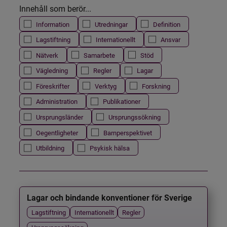
Innehåll som berör...
Information
Utredningar
Definition
Lagstiftning
Internationellt
Ansvar
Nätverk
Samarbete
Stöd
Vägledning
Regler
Lagar
Föreskrifter
Verktyg
Forskning
Administration
Publikationer
Ursprungsländer
Ursprungssökning
Oegentligheter
Barnperspektivet
Utbildning
Psykisk hälsa
Lagar och bindande konventioner för Sverige
Lagstiftning
Internationellt
Regler