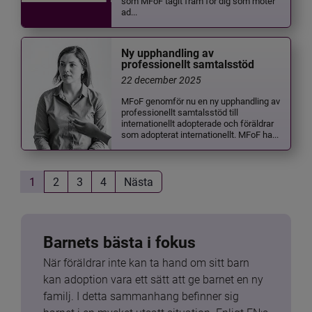
som MFoF tagit fram för dig som möter
ad...
Ny upphandling av
professionellt samtalsstöd
22 december 2025
MFoF genomför nu en ny upphandling av
professionellt samtalsstöd till
internationellt adopterade och föräldrar
som adopterat internationellt. MFoF ha...
1
2
3
4
Nästa
Barnets bästa i fokus
När föräldrar inte kan ta hand om sitt barn 
kan adoption vara ett sätt att ge barnet en ny 
familj. I detta sammanhang befinner sig 