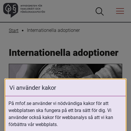
Öppna
Öppna
Menyn
sökrutan
Internationella adoptioner
Start
Internationella adoptioner
Vi använder kakor
På mfof.se använder vi nödvändiga kakor för att
webbplatsen ska fungera på ett bra sätt för dig. Vi
Oavsett om du är adopterad, 
använder också kakor för webbanalys så att vi kan
adoptivförälder eller arbetar med 
förbättra vår webbplats.
internationell adoption så kan du ha 