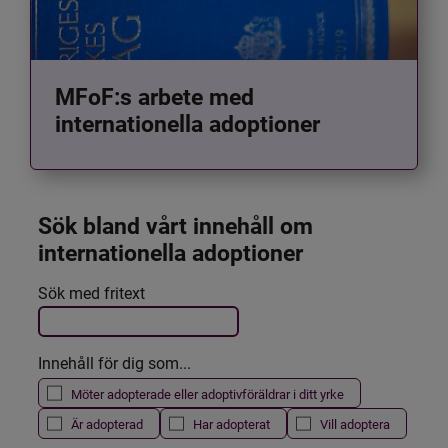
MFoF:s arbete med
internationella adoptioner
Sök bland vårt innehåll om 
internationella adoptioner
Det här formuläret postas automatiskt
Sök med fritext
Filtrera resultatet
Innehåll för dig som...
Möter adopterade eller adoptivföräldrar i ditt yrke
Är adopterad
Har adopterat
Vill adoptera