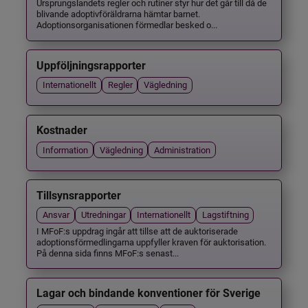
Ursprungslandets regler och rutiner styr hur det går till då de
blivande adoptivföräldrarna hämtar barnet.
Adoptionsorganisationen förmedlar besked o...
Uppföljningsrapporter
Internationellt
Regler
Vägledning
Kostnader
Information
Vägledning
Administration
Tillsynsrapporter
Ansvar
Utredningar
Internationellt
Lagstiftning
I MFoF:s uppdrag ingår att tillse att de auktoriserade
adoptionsförmedlingarna uppfyller kraven för auktorisation.
På denna sida finns MFoF:s senast...
Lagar och bindande konventioner för Sverige