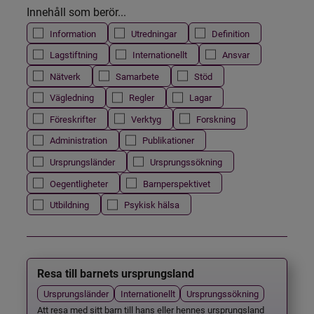
Innehåll som berör...
Information
Utredningar
Definition
Lagstiftning
Internationellt
Ansvar
Nätverk
Samarbete
Stöd
Vägledning
Regler
Lagar
Föreskrifter
Verktyg
Forskning
Administration
Publikationer
Ursprungsländer
Ursprungssökning
Oegentligheter
Barnperspektivet
Utbildning
Psykisk hälsa
Resa till barnets ursprungsland
Ursprungsländer
Internationellt
Ursprungssökning
Att resa med sitt barn till hans eller hennes ursprungsland