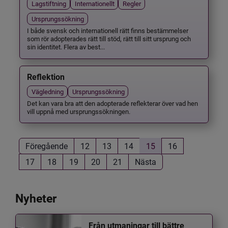
Lagstiftning
Internationellt
Regler
Ursprungssökning
I både svensk och internationell rätt finns bestämmelser
som rör adopterades rätt till stöd, rätt till sitt ursprung och
sin identitet. Flera av best...
Reflektion
Vägledning
Ursprungssökning
Det kan vara bra att den adopterade reflekterar över vad hen
vill uppnå med ursprungssökningen.
Föregående
12
13
14
15
16
17
18
19
20
21
Nästa
Nyheter
Från utmaningar till bättre