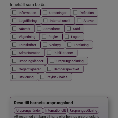
Innehåll som berör...
Information
Utredningar
Definition
Lagstiftning
Internationellt
Ansvar
Nätverk
Samarbete
Stöd
Vägledning
Regler
Lagar
Föreskrifter
Verktyg
Forskning
Administration
Publikationer
Ursprungsländer
Ursprungssökning
Oegentligheter
Barnperspektivet
Utbildning
Psykisk hälsa
Resa till barnets ursprungsland
Ursprungsländer
Internationellt
Ursprungssökning
Att resa med sitt barn till hans eller hennes ursprungsland