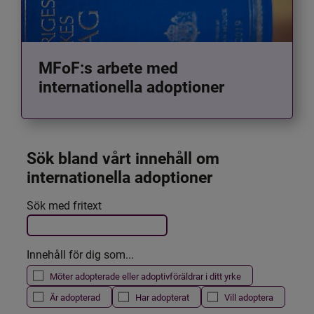
MFoF:s arbete med
internationella adoptioner
Sök bland vårt innehåll om 
internationella adoptioner
Det här formuläret postas automatiskt
Sök med fritext
Filtrera resultatet
Innehåll för dig som...
Möter adopterade eller adoptivföräldrar i ditt yrke
Är adopterad
Har adopterat
Vill adoptera