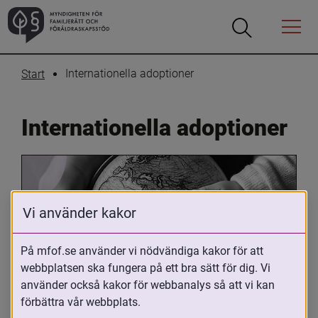
Öppna
Öppna
Menyn
sökrutan
Internationella adoptioner
Start
Internationella adoptioner
Vi använder kakor
På mfof.se använder vi nödvändiga kakor för att
webbplatsen ska fungera på ett bra sätt för dig. Vi
Oavsett om du är adopterad, 
använder också kakor för webbanalys så att vi kan
adoptivförälder eller arbetar med 
förbättra vår webbplats.
internationell adoption så kan du ha 