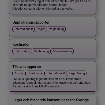
Ursprungslandets regler och rutiner styr hur det går till då de
blivande adoptivföräldrarna hämtar barnet.
Adoptionsorganisationen förmedlar besked o...
Uppföljningsrapporter
Internationellt
Regler
Vägledning
Kostnader
Information
Vägledning
Administration
Tillsynsrapporter
Ansvar
Utredningar
Internationellt
Lagstiftning
I MFoF:s uppdrag ingår att tillse att de auktoriserade
adoptionsförmedlingarna uppfyller kraven för auktorisation.
På denna sida finns MFoF:s senast...
Lagar och bindande konventioner för Sverige