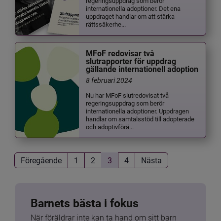
regeringsuppdrag som berör
internationella adoptioner. Det ena
uppdraget handlar om att stärka
rättssäkerhe...
MFoF redovisar två
slutrapporter för uppdrag
gällande internationell adoption
8 februari 2024
Nu har MFoF slutredovisat två
regeringsuppdrag som berör
internationella adoptioner. Uppdragen
handlar om samtalsstöd till adopterade
och adoptivförä...
Föregående
1
2
3
4
Nästa
Barnets bästa i fokus
När föräldrar inte kan ta hand om sitt barn 