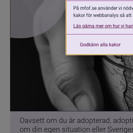
På mfof.se använder vi nödvä
kakor för webbanalys så att 
Läs gärna mer om hur vi han
Godkänn alla kakor
Oavsett om du är adopterad, adoptiv
om din egen situation eller Sverig