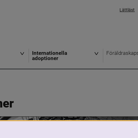
Lättläst
Internationella
Föräldraskap
adoptioner
ner