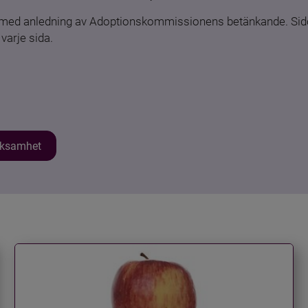
n med anledning av Adoptionskommissionens betänkande. Sido
varje sida.
erksamhet