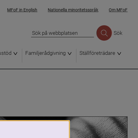
MFoF in English
Nationella minoritetsspråk
Om MFoF
Sök
sstöd
Familjerådgivning
Ställföreträdare