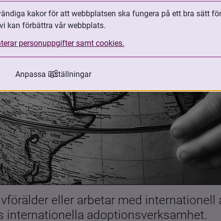
ndiga kakor för att webbplatsen ska fungera på ett bra sätt fö
vi kan förbättra vår webbplats.
terar personuppgifter samt cookies.
Anpassa inställningar
förälder eller arbetar med internationell
es internationella adoptionsverksamhet.