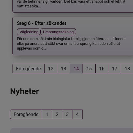
var de befinner sig i världen. Det kan vara ett snabbt och effektivt
sätt att söka...
Steg 6 - Efter sökandet
Vägledning
Ursprungssökning
För den som sökt sin biologiska familj, gjort en återresa till landet
eller på andra sätt sökt svar om sitt ursprung kan tiden efteråt
upplevas som o...
Föregående
12
13
14
15
16
17
18
Nyheter
Föregående
1
2
3
4