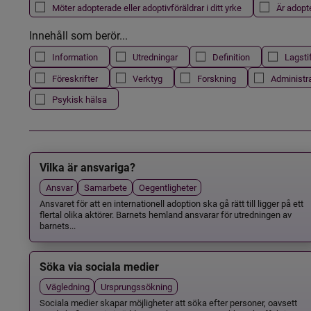
Möter adopterade eller adoptivföräldrar i ditt yrke
Är adopt
Innehåll som berör...
Information
Utredningar
Definition
Lagsti
Föreskrifter
Verktyg
Forskning
Administr
Psykisk hälsa
Vilka är ansvariga?
Ansvar
Samarbete
Oegentligheter
Ansvaret för att en internationell adoption ska gå rätt till ligger på ett
flertal olika aktörer. Barnets hemland ansvarar för utredningen av
barnets...
Söka via sociala medier
Vägledning
Ursprungssökning
Sociala medier skapar möjligheter att söka efter personer, oavsett