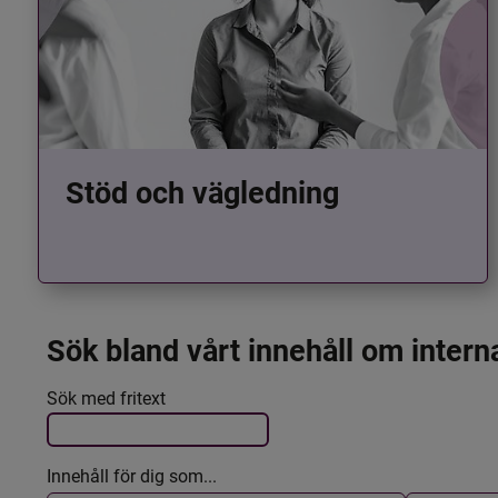
Stöd och vägledning
Sök bland vårt innehåll om intern
Det här formuläret postas automatiskt
Filtrera resultatet
Sök med fritext
Innehåll för dig som...