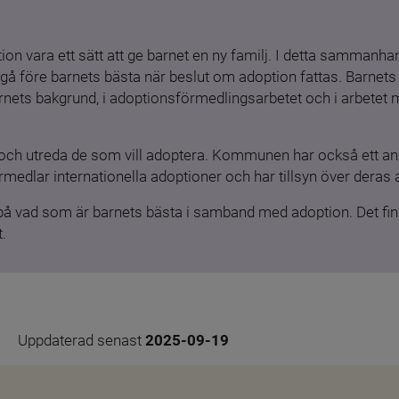
ion vara ett sätt att ge barnet en ny familj. I detta sammanhang
gå före barnets bästa när beslut om adoption fattas. Barnets b
barnets bakgrund, i adoptionsförmedlingsarbetet och i arbetet
och utreda de som vill adoptera. Kommunen har också ett ansv
medlar internationella adoptioner och har tillsyn över deras 
 på vad som är barnets bästa i samband med adoption. Det finn
.
Uppdaterad senast 
2025-09-19