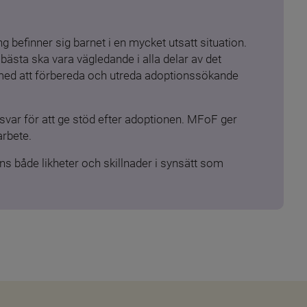
 befinner sig barnet i en mycket utsatt situation. 
ästa ska vara vägledande i alla delar av det 
 med att förbereda och utreda adoptionssökande 
ar för att ge stöd efter adoptionen. MFoF ger 
arbete.
s både likheter och skillnader i synsätt som 