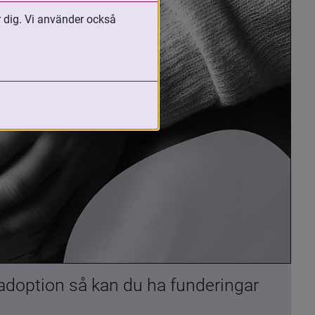
r dig. Vi använder också
 adoption så kan du ha funderingar 