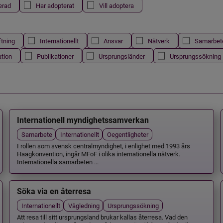
erad
Har adopterat
Vill adoptera
ftning
Internationellt
Ansvar
Nätverk
Samarbet
ation
Publikationer
Ursprungsländer
Ursprungssökning
Internationell myndighetssamverkan
Samarbete
Internationellt
Oegentligheter
I rollen som svensk centralmyndighet, i enlighet med 1993 års
Haagkonvention, ingår MFoF i olika internationella nätverk.
Internationella samarbeten ...
Söka via en återresa
Internationellt
Vägledning
Ursprungssökning
Att resa till sitt ursprungsland brukar kallas återresa. Vad den