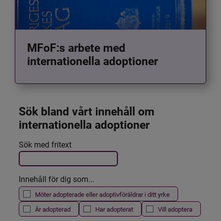
MFoF:s arbete med
internationella adoptioner
Sök bland vårt innehåll om 
internationella adoptioner
Det här formuläret postas automatiskt
Sök med fritext
Filtrera resultatet
Innehåll för dig som...
Möter adopterade eller adoptivföräldrar i ditt yrke
Är adopterad
Har adopterat
Vill adoptera