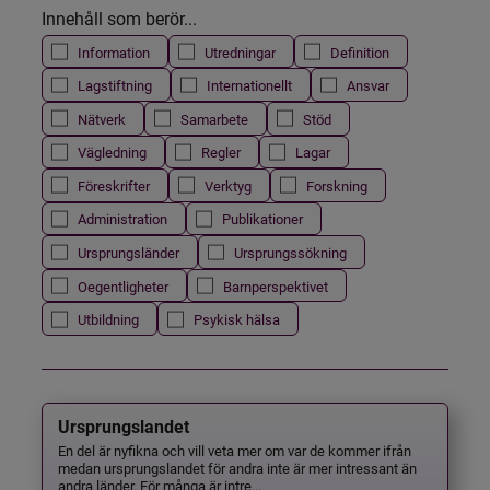
Innehåll som berör...
Information
Utredningar
Definition
Lagstiftning
Internationellt
Ansvar
Nätverk
Samarbete
Stöd
Vägledning
Regler
Lagar
Föreskrifter
Verktyg
Forskning
Administration
Publikationer
Ursprungsländer
Ursprungssökning
Oegentligheter
Barnperspektivet
Utbildning
Psykisk hälsa
Ursprungslandet
En del är nyfikna och vill veta mer om var de kommer ifrån
medan ursprungslandet för andra inte är mer intressant än
andra länder. För många är intre...