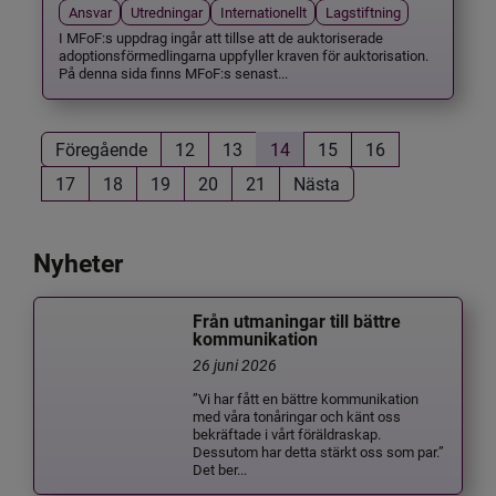
Ansvar
Utredningar
Internationellt
Lagstiftning
I MFoF:s uppdrag ingår att tillse att de auktoriserade
adoptionsförmedlingarna uppfyller kraven för auktorisation.
På denna sida finns MFoF:s senast...
Föregående
12
13
14
15
16
17
18
19
20
21
Nästa
Nyheter
Från utmaningar till bättre
kommunikation
26 juni 2026
”Vi har fått en bättre kommunikation
med våra tonåringar och känt oss
bekräftade i vårt föräldraskap.
Dessutom har detta stärkt oss som par.”
Det ber...