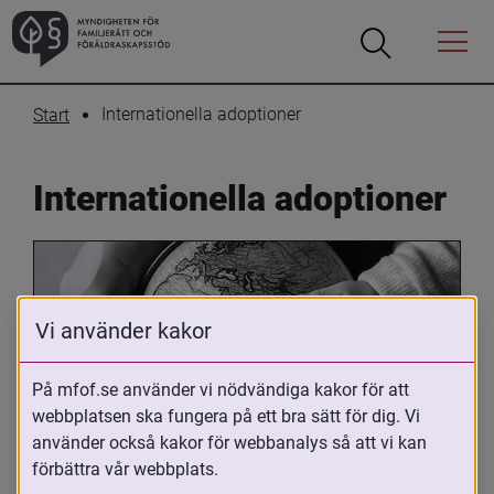
Öppna
Öppna
Menyn
sökrutan
Internationella adoptioner
Start
Internationella adoptioner
Vi använder kakor
På mfof.se använder vi nödvändiga kakor för att
webbplatsen ska fungera på ett bra sätt för dig. Vi
Oavsett om du är adopterad, 
använder också kakor för webbanalys så att vi kan
adoptivförälder eller arbetar med 
förbättra vår webbplats.
internationell adoption så kan du ha 