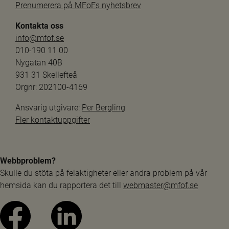
Prenumerera på MFoFs nyhetsbrev
Kontakta oss
info@mfof.se
010-190 11 00
Nygatan 40B
931 31 Skellefteå
Orgnr: 202100-4169
Ansvarig utgivare: 
Per Bergling
Fler kontaktuppgifter
Webbproblem?
Skulle du stöta på felaktigheter eller andra problem på vår 
hemsida kan du rapportera det till 
webmaster@mfof.se