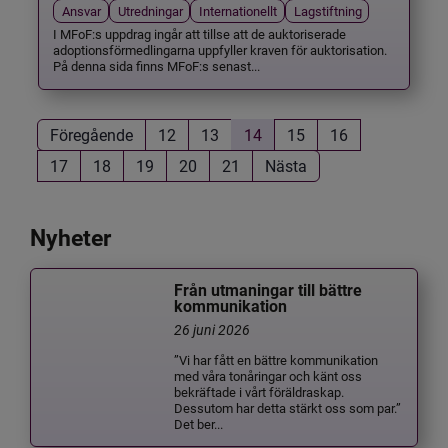
Ansvar
Utredningar
Internationellt
Lagstiftning
I MFoF:s uppdrag ingår att tillse att de auktoriserade
adoptionsförmedlingarna uppfyller kraven för auktorisation.
På denna sida finns MFoF:s senast...
Föregående
12
13
14
15
16
17
18
19
20
21
Nästa
Nyheter
Från utmaningar till bättre
kommunikation
26 juni 2026
”Vi har fått en bättre kommunikation
med våra tonåringar och känt oss
bekräftade i vårt föräldraskap.
Dessutom har detta stärkt oss som par.”
Det ber...