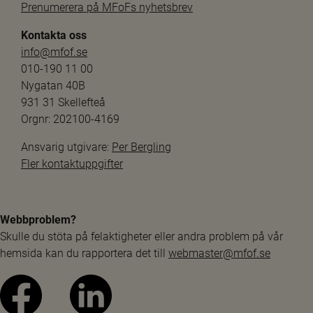
Prenumerera på MFoFs nyhetsbrev
Kontakta oss
info@mfof.se
010-190 11 00
Nygatan 40B
931 31 Skellefteå
Orgnr: 202100-4169
Ansvarig utgivare: 
Per Bergling
Fler kontaktuppgifter
Webbproblem?
Skulle du stöta på felaktigheter eller andra problem på vår 
hemsida kan du rapportera det till 
webmaster@mfof.se