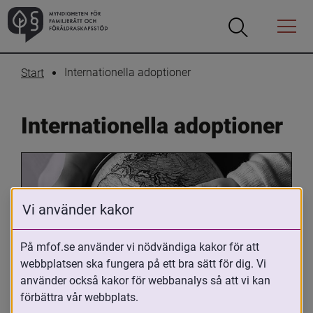
Öppna
Öppna
Menyn
sökrutan
Internationella adoptioner
Start
Internationella adoptioner
Vi använder kakor
På mfof.se använder vi nödvändiga kakor för att
webbplatsen ska fungera på ett bra sätt för dig. Vi
Oavsett om du är adopterad, 
använder också kakor för webbanalys så att vi kan
adoptivförälder eller arbetar med 
förbättra vår webbplats.
internationell adoption så kan du ha 