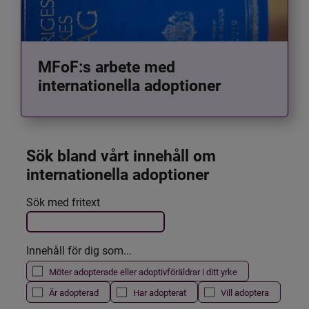
MFoF:s arbete med
internationella adoptioner
Sök bland vårt innehåll om 
internationella adoptioner
Det här formuläret postas automatiskt
Sök med fritext
Filtrera resultatet
Innehåll för dig som...
Möter adopterade eller adoptivföräldrar i ditt yrke
Är adopterad
Har adopterat
Vill adoptera