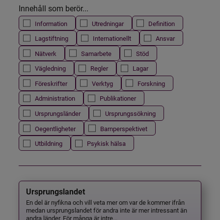
Innehåll som berör...
Information
Utredningar
Definition
Lagstiftning
Internationellt
Ansvar
Nätverk
Samarbete
Stöd
Vägledning
Regler
Lagar
Föreskrifter
Verktyg
Forskning
Administration
Publikationer
Ursprungsländer
Ursprungssökning
Oegentligheter
Barnperspektivet
Utbildning
Psykisk hälsa
Ursprungslandet
En del är nyfikna och vill veta mer om var de kommer ifrån
medan ursprungslandet för andra inte är mer intressant än
andra länder. För många är intre...