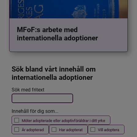
MFoF:s arbete med
internationella adoptioner
Sök bland vårt innehåll om 
internationella adoptioner
Det här formuläret postas automatiskt
Sök med fritext
Filtrera resultatet
Innehåll för dig som...
Möter adopterade eller adoptivföräldrar i ditt yrke
Är adopterad
Har adopterat
Vill adoptera