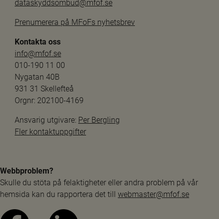
dataskyddsombud@mfof.se
Prenumerera på MFoFs nyhetsbrev
Kontakta oss
info@mfof.se
010-190 11 00
Nygatan 40B
931 31 Skellefteå
Orgnr: 202100-4169
Ansvarig utgivare: 
Per Bergling
Fler kontaktuppgifter
Webbproblem?
Skulle du stöta på felaktigheter eller andra problem på vår 
hemsida kan du rapportera det till 
webmaster@mfof.se