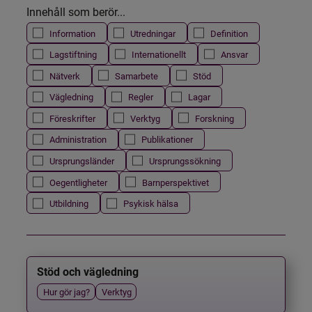
Innehåll som berör...
Information
Utredningar
Definition
Lagstiftning
Internationellt
Ansvar
Nätverk
Samarbete
Stöd
Vägledning
Regler
Lagar
Föreskrifter
Verktyg
Forskning
Administration
Publikationer
Ursprungsländer
Ursprungssökning
Oegentligheter
Barnperspektivet
Utbildning
Psykisk hälsa
Stöd och vägledning
Hur gör jag?
Verktyg