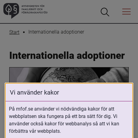
Öppna
Öppna
Menyn
sökrutan
Internationella adoptioner
Start
Internationella adoptioner
Vi använder kakor
På mfof.se använder vi nödvändiga kakor för att
webbplatsen ska fungera på ett bra sätt för dig. Vi
Oavsett om du är adopterad, 
använder också kakor för webbanalys så att vi kan
adoptivförälder eller arbetar med 
förbättra vår webbplats.
internationell adoption så kan du ha 