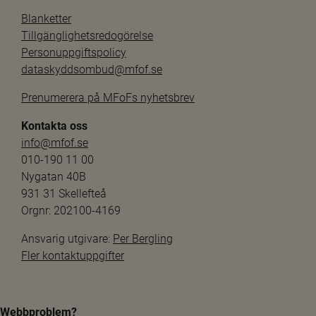
Blanketter
Tillgänglighetsredogörelse
Personuppgiftspolicy
dataskyddsombud@mfof.se
Prenumerera på MFoFs nyhetsbrev
Kontakta oss
info@mfof.se
010-190 11 00
Nygatan 40B
931 31 Skellefteå
Orgnr: 202100-4169
Ansvarig utgivare: 
Per Bergling
Fler kontaktuppgifter
Webbproblem?