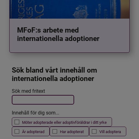
MFoF:s arbete med
internationella adoptioner
Sök bland vårt innehåll om 
internationella adoptioner
Det här formuläret postas automatiskt
Sök med fritext
Filtrera resultatet
Innehåll för dig som...
Möter adopterade eller adoptivföräldrar i ditt yrke
Är adopterad
Har adopterat
Vill adoptera