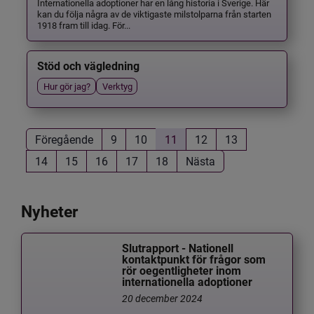
Internationella adoptioner har en lång historia i Sverige. Här
kan du följa några av de viktigaste milstolparna från starten
1918 fram till idag. För...
Stöd och vägledning
Hur gör jag?
Verktyg
Föregående
9
10
11
12
13
14
15
16
17
18
Nästa
Nyheter
Slutrapport - Nationell
kontaktpunkt för frågor som
rör oegentligheter inom
internationella adoptioner
20 december 2024