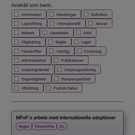
Innehåll som berör...
Information
Utredningar
Definition
Lagstiftning
Internationellt
Ansvar
Nätverk
Samarbete
Stöd
Vägledning
Regler
Lagar
Föreskrifter
Verktyg
Forskning
Administration
Publikationer
Ursprungsländer
Ursprungssökning
Oegentligheter
Barnperspektivet
Utbildning
Psykisk hälsa
MFoF:s arbete med internationella adoptioner
Regler
Föreskrifter
Etc