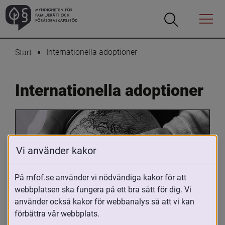
Öppna
Öppna
Menyn
sökrutan
Internationella adoptioner
Start
Internationella adoptioner
Vi använder kakor
På mfof.se använder vi nödvändiga kakor för att
webbplatsen ska fungera på ett bra sätt för dig. Vi
Oavsett om du är adopterad, 
använder också kakor för webbanalys så att vi kan
adoptivförälder eller arbetar med 
förbättra vår webbplats.
internationell adoption så kan du ha 