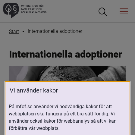
Öppna
Öppna
Menyn
sökrutan
Internationella adoptioner
Start
Internationella adoptioner
Vi använder kakor
På mfof.se använder vi nödvändiga kakor för att
webbplatsen ska fungera på ett bra sätt för dig. Vi
Oavsett om du är adopterad, 
använder också kakor för webbanalys så att vi kan
adoptivförälder eller arbetar med 
förbättra vår webbplats.
internationell adoption så kan du ha 