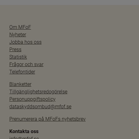
Om MFoF
Nyheter
Jobba hos oss
Press
Statistik
Frågor och svar
Telefontider
Blanketter
Tillgänglighetsredogörelse
Personuppgiftspolicy
dataskyddsombud@mfof.se
Prenumerera på MFoFs nyhetsbrev
Kontakta oss
info@mfof.se