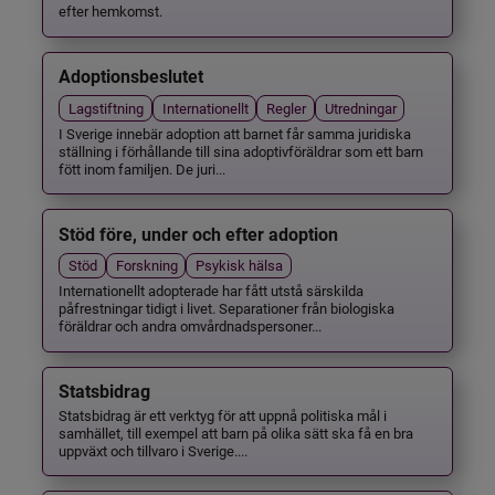
efter hemkomst.
Adoptionsbeslutet
Lagstiftning
Internationellt
Regler
Utredningar
I Sverige innebär adoption att barnet får samma juridiska
ställning i förhållande till sina adoptivföräldrar som ett barn
fött inom familjen. De juri...
Stöd före, under och efter adoption
Stöd
Forskning
Psykisk hälsa
Internationellt adopterade har fått utstå särskilda
påfrestningar tidigt i livet. Separationer från biologiska
föräldrar och andra omvårdnadspersoner...
Statsbidrag
Statsbidrag är ett verktyg för att uppnå politiska mål i
samhället, till exempel att barn på olika sätt ska få en bra
uppväxt och tillvaro i Sverige....