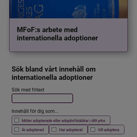
MFoF:s arbete med
internationella adoptioner
Sök bland vårt innehåll om 
internationella adoptioner
Det här formuläret postas automatiskt
Sök med fritext
Filtrera resultatet
Innehåll för dig som...
Möter adopterade eller adoptivföräldrar i ditt yrke
Är adopterad
Har adopterat
Vill adoptera