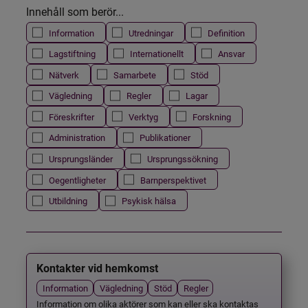
Innehåll som berör...
Information
Utredningar
Definition
Lagstiftning
Internationellt
Ansvar
Nätverk
Samarbete
Stöd
Vägledning
Regler
Lagar
Föreskrifter
Verktyg
Forskning
Administration
Publikationer
Ursprungsländer
Ursprungssökning
Oegentligheter
Barnperspektivet
Utbildning
Psykisk hälsa
Kontakter vid hemkomst
Information
Vägledning
Stöd
Regler
Information om olika aktörer som kan eller ska kontaktas