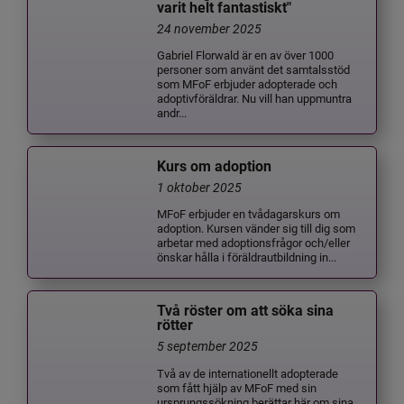
varit helt fantastiskt"
24 november 2025
Gabriel Florwald är en av över 1000
personer som använt det samtalsstöd
som MFoF erbjuder adopterade och
adoptivföräldrar. Nu vill han uppmuntra
andr...
Kurs om adoption
1 oktober 2025
MFoF erbjuder en tvådagarskurs om
adoption. Kursen vänder sig till dig som
arbetar med adoptionsfrågor och/eller
önskar hålla i föräldrautbildning in...
Två röster om att söka sina
rötter
5 september 2025
Två av de internationellt adopterade
som fått hjälp av MFoF med sin
ursprungssökning berättar här om sina