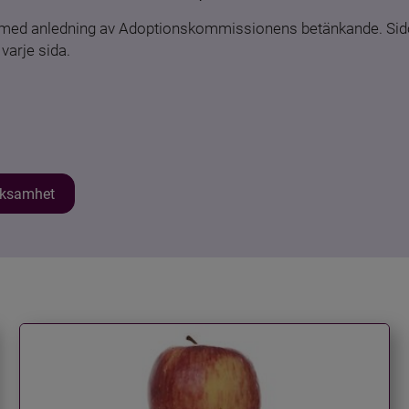
n med anledning av Adoptionskommissionens betänkande. Sido
varje sida.
erksamhet