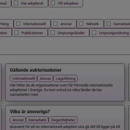
erad
Har adopterat
Vill adoptera
ftning
Internationellt
Ansvar
Nätverk
Samarbet
ation
Publikationer
Ursprungsländer
Ursprungssökning
Gällande auktorisationer
Internationellt
Ansvar
Lagstiftning
Här hittar du de organisationer som får förmedla internationella
adoptioner i Sverige. Du kan också se vilka länder de har
samarbeten med.
Vilka är ansvariga?
Ansvar
Samarbete
Oegentligheter
Ansvaret för att en internationell adoption ska gå rätt till ligger på ett