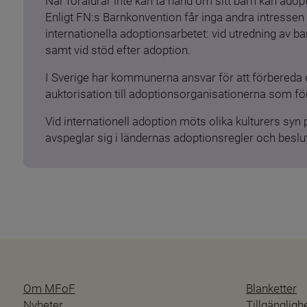
När föräldrar inte kan ta hand om sitt barn kan adopt
Enligt FN:s Barnkonvention får inga andra intressen 
internationella adoptionsarbetet: vid utredning av 
samt vid stöd efter adoption.
I Sverige har kommunerna ansvar för att förbereda 
auktorisation till adoptionsorganisationerna som för
Vid internationell adoption möts olika kulturers syn
avspeglar sig i ländernas adoptionsregler och beslut
Om MFoF
Blanketter
Nyheter
Tillgänglig