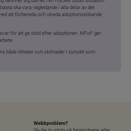
 befinner sig barnet i en mycket utsatt situation. 
ästa ska vara vägledande i alla delar av det 
 med att förbereda och utreda adoptionssökande 
ar för att ge stöd efter adoptionen. MFoF ger 
arbete.
s både likheter och skillnader i synsätt som 
Webbproblem?
Skulle du stöta på felaktigheter eller 