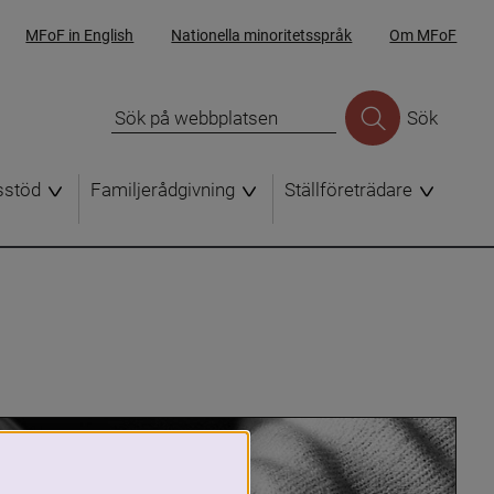
MFoF in English
Nationella minoritetsspråk
Om MFoF
Sök
sstöd
Familjerådgivning
Ställföreträdare