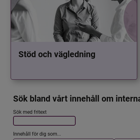
Stöd och vägledning
Sök bland vårt innehåll om intern
Det här formuläret postas automatiskt
Filtrera resultatet
Sök med fritext
Innehåll för dig som...