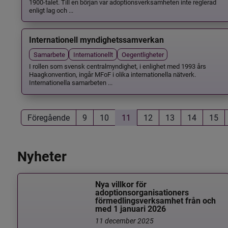
1900-talet. Till en början var adoptionsverksamheten inte reglerad
enligt lag och ...
Internationell myndighetssamverkan
Samarbete
Internationellt
Oegentligheter
I rollen som svensk centralmyndighet, i enlighet med 1993 års
Haagkonvention, ingår MFoF i olika internationella nätverk.
Internationella samarbeten ...
Föregående
9
10
11
12
13
14
15
Nyheter
Nya villkor för
adoptionsorganisationers
förmedlingsverksamhet från och
med 1 januari 2026
11 december 2025