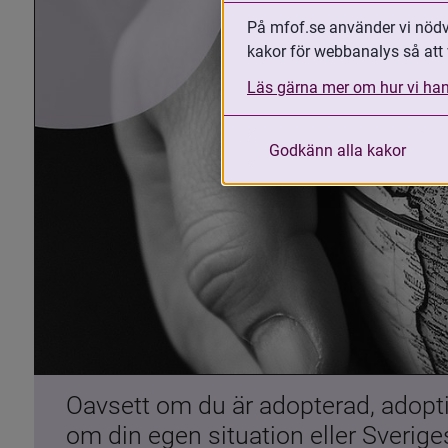
På mfof.se använder vi nödvä
kakor för webbanalys så att 
Läs gärna mer om hur vi han
Godkänn alla kakor
Oavsett om du är adopterad, adoptiv
om din egen situation eller Sverig