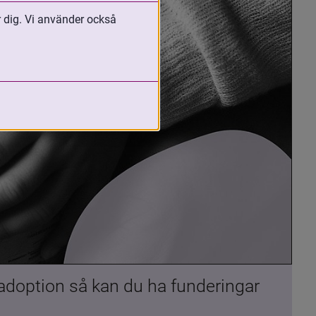
r dig. Vi använder också
 adoption så kan du ha funderingar 