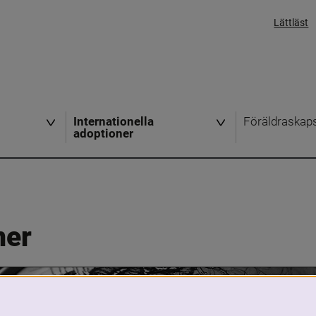
Lättläst
Internationella
Föräldraskap
adoptioner
ner