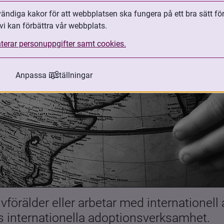
ndiga kakor för att webbplatsen ska fungera på ett bra sätt fö
vi kan förbättra vår webbplats.
terar personuppgifter samt cookies.
Anpassa inställningar
förälder eller arbetar med internationell
es internationella adoptionsverksamhet.