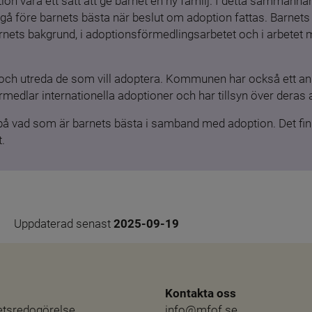
ion vara ett sätt att ge barnet en ny familj. I detta sammanhang
gå före barnets bästa när beslut om adoption fattas. Barnets b
barnets bakgrund, i adoptionsförmedlingsarbetet och i arbetet
och utreda de som vill adoptera. Kommunen har också ett ansv
medlar internationella adoptioner och har tillsyn över deras 
 på vad som är barnets bästa i samband med adoption. Det finn
.
Uppdaterad senast 
2025-09-19
Kontakta oss
hetsredogörelse
info@mfof.se