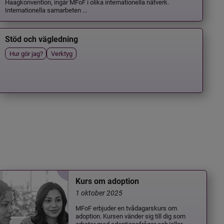
Haagkonvention, ingår MFoF i olika internationella nätverk.
Internationella samarbeten ...
Stöd och vägledning
Hur gör jag?
Verktyg
Kurs om adoption
1 oktober 2025
MFoF erbjuder en tvådagarskurs om
adoption. Kursen vänder sig till dig som
arbetar med adoptionsfrågor och/eller