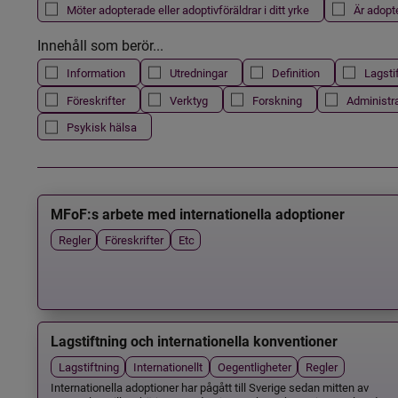
Möter adopterade eller adoptivföräldrar i ditt yrke
Är adopt
Innehåll som berör...
Information
Utredningar
Definition
Lagsti
Föreskrifter
Verktyg
Forskning
Administr
Psykisk hälsa
MFoF:s arbete med internationella adoptioner
Regler
Föreskrifter
Etc
Lagstiftning och internationella konventioner
Lagstiftning
Internationellt
Oegentligheter
Regler
Internationella adoptioner har pågått till Sverige sedan mitten av