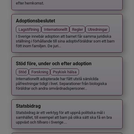
efter hemkomst.
Adoptionsbeslutet
Lagstiftning
Internationellt
Regler
Utredningar
I Sverige innebär adoption att barnet får samma juridiska
ställning i förhållande till sina adoptivföräldrar som ett barn
fött inom familjen. De juri...
Stöd före, under och efter adoption
Stöd
Forskning
Psykisk hälsa
Internationellt adopterade har fått utstå särskilda
påfrestningar tidigt i livet. Separationer från biologiska
föräldrar och andra omvårdnadspersoner...
Statsbidrag
Statsbidrag är ett verktyg för att uppnå politiska mål i
samhället, till exempel att barn på olika sätt ska få en bra
uppväxt och tillvaro i Sverige....