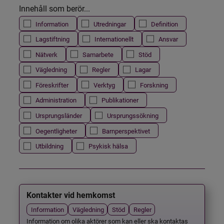
Innehåll som berör...
Information
Utredningar
Definition
Lagstiftning
Internationellt
Ansvar
Nätverk
Samarbete
Stöd
Vägledning
Regler
Lagar
Föreskrifter
Verktyg
Forskning
Administration
Publikationer
Ursprungsländer
Ursprungssökning
Oegentligheter
Barnperspektivet
Utbildning
Psykisk hälsa
Kontakter vid hemkomst
Information
Vägledning
Stöd
Regler
Information om olika aktörer som kan eller ska kontaktas