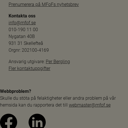
Prenumerera på MFoFs nyhetsbrev
Kontakta oss
info@mfof.se
010-190 11 00
Nygatan 40B
931 31 Skellefteå
Orgnr: 202100-4169
Ansvarig utgivare: 
Per Bergling
Fler kontaktuppgifter
Webbproblem?
Skulle du stöta på felaktigheter eller andra problem på vår 
hemsida kan du rapportera det till 
webmaster@mfof.se