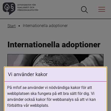
Öppna
Öppna
Menyn
sökrutan
Internationella adoptioner
Start
Internationella adoptioner
Vi använder kakor
På mfof.se använder vi nödvändiga kakor för att
webbplatsen ska fungera på ett bra sätt för dig. Vi
Oavsett om du är adopterad, 
använder också kakor för webbanalys så att vi kan
adoptivförälder eller arbetar med 
förbättra vår webbplats.
internationell adoption så kan du ha 