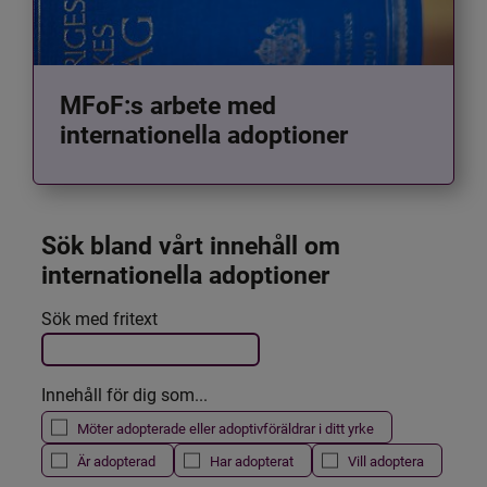
MFoF:s arbete med
internationella adoptioner
Sök bland vårt innehåll om 
internationella adoptioner
Det här formuläret postas automatiskt
Sök med fritext
Filtrera resultatet
Innehåll för dig som...
Möter adopterade eller adoptivföräldrar i ditt yrke
Är adopterad
Har adopterat
Vill adoptera